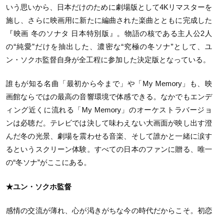
いう思いから、日本だけのために劇場版として4Kリマスターを
施し、さらに映画用に新たに編曲された楽曲とともに完成した
『映画 冬のソナタ 日本特別版』。物語の核である主人公2人
の“純愛”だけを抽出した、濃密な“究極の冬ソナ”として、ユ
ン・ソクホ監督自身が全工程に参加した決定版となっている。
誰もが知る名曲「最初から今まで」や「My Memory」も、映
画館ならではの最高の音響環境で体感できる。なかでもエンデ
ィング近くに流れる「My Memory」のオーケストラバージョ
ンは必聴だ。テレビでは決して味わえない大画面が映し出す澄
んだ冬の光景、劇場を震わせる音楽、そして誰かと一緒に涙す
るというスクリーン体験。すべての日本のファンに贈る、唯一
の“冬ソナ”がここにある。
★ユン・ソクホ監督
感情の交流が薄れ、心が渇きがちな今の時代だからこそ。初恋