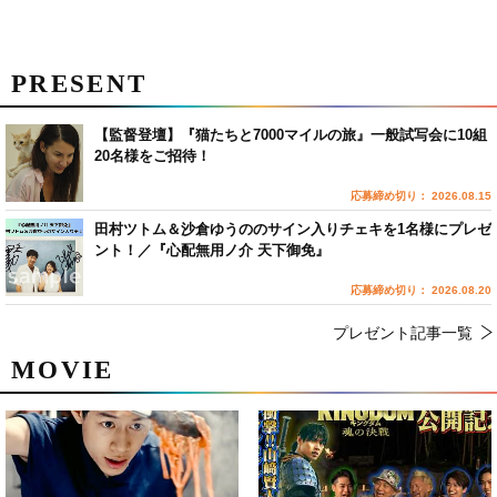
PRESENT
【監督登壇】『猫たちと7000マイルの旅』一般試写会に10組
20名様をご招待！
応募締め切り： 2026.08.15
田村ツトム＆沙倉ゆうののサイン入りチェキを1名様にプレゼ
ント！／『心配無用ノ介 天下御免』
応募締め切り： 2026.08.20
プレゼント記事一覧
MOVIE