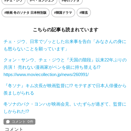
#チェ・ジウ
#ペ・ヨンジュン
#冬のソナタ
#映画 冬のソナタ 日本特別版
#韓国ドラマ
#韓流
こちらの記事も読まれています
チェ・ジウ、日常でゾッとした出来事を告白「みなさんの身に
も怒らないことを願っています」
クォン・サンウ、チェ・ジウと『天国の階段』以来22年ぶりの
共演！ 売れない漫画家がペンを銃に持ち替える!?
https://www.moviecollection.jp/news/260991/
『冬ソナ』キム次長が映画監督に!? モテすぎで日本人俳優から
羨ましがられる
冬ソナのパク・ヨンハが映画会見。いたずらが過ぎて、監督に
しかられた!?