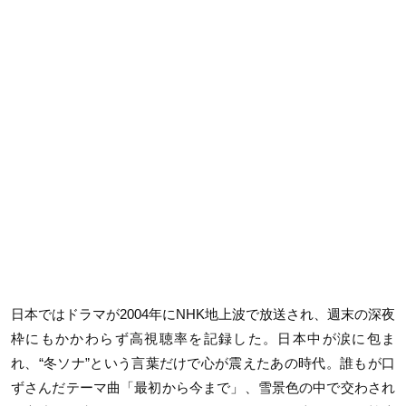
日本ではドラマが2004年にNHK地上波で放送され、週末の深夜
枠にもかかわらず高視聴率を記録した。日本中が涙に包ま
れ、“冬ソナ”という言葉だけで心が震えたあの時代。誰もが口
ずさんだテーマ曲「最初から今まで」、雪景色の中で交わされ