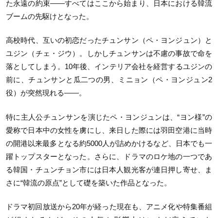
た永遠の約束——すべてはここから始まり、日本における韓流
ブームの先駆けとなった。
高校時代、互いの初恋だったチュンサン（ペ・ヨンジュン）と
ユジン（チェ・ジウ）。しかしチュンサンは不慮の事故で命を
落としてしまう。10年後、インテリア会社を経営するユジンの
前に、チュンサンと瓜二つの男、ミニョン（ペ・ヨンジュン2
役）が突然現れる——。
特に主人公チュンサンを演じたペ・ヨンジュンは、“ヨン様”の
愛称で日本中の女性を虜にし、来日した際には羽田空港に当時
の開港以来最多となる約5000人が詰めかけるなど、日本でも一
躍トップスターとなった。さらに、ドラマのロケ地の一つであ
る韓国・チュンチョン市には日本人観光客が連日押し寄せ、ま
さに“韓流の原点”として礎を築いた作品となった。
ドラマ初回放送から20年が経った現在も、アニメ化や特集番組