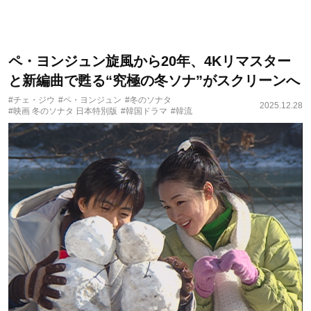
ペ・ヨンジュン旋風から20年、4Kリマスター
と新編曲で甦る“究極の冬ソナ”がスクリーンへ
#チェ・ジウ
#ペ・ヨンジュン
#冬のソナタ
2025.12.28
#映画 冬のソナタ 日本特別版
#韓国ドラマ
#韓流