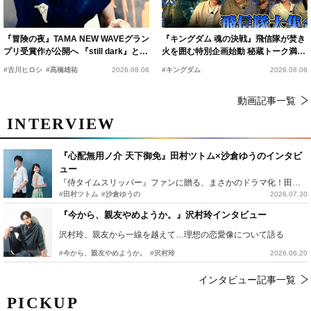
『冒険の夜』TAMA NEW WAVEグラン
『キングダム 魂の決戦』飛信隊が焚き
プリ受賞作が公開へ 『still dark』と同
火を囲む特別企画始動 秘蔵トーク満載
時上映決定
の“キングダムキャンプ”開催
#古川ヒロシ
#髙橋雄祐
2026.08.06
#キングダム
2026.08.06
動画記事一覧
INTERVIEW
『心配無用ノ介 天下御免』田村ツトム×沙倉ゆうのインタビ
ュー
『侍タイムスリッパー』ファンに贈る、まさかのドラマ化！田村ツトム×沙倉ゆうのが語る『心配無用ノ介』撮影秘話
#田村ツトム
#沙倉ゆうの
2026.07.30
『今から、親友やめようか。』沢村玲インタビュー
沢村玲、親友から一線を越えて…理想の恋愛像について語る
#今から、親友やめようか。
#沢村玲
2026.06.20
インタビュー記事一覧
PICKUP