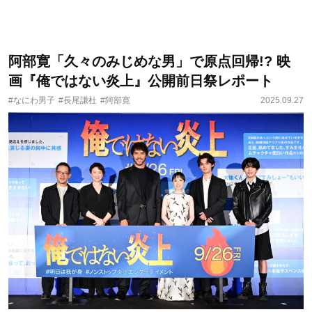
阿部寛「久々のみじめな男」で原点回帰!? 映
画『俺ではない炎上』公開前日祭レポート
#なにわ男子
#長尾謙杜
#阿部寛
2025.09.27