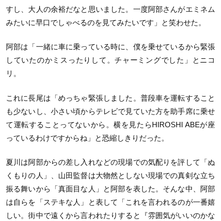
すし、大人の余裕だなと思いました。一度阿部さんがエミネム
みたいに早口でしゃべるのを見てみたいです」と笑わせた。
阿部は「一緒に車に乗っている時に、僕を乗せているから緊張
していたのかミスったりして。チャーミングでした」とニコ
リ。
これに長尾は「めっちゃ緊張しました。普段車を運転すること
も少ないし、小さい頃からテレビで見ていた方を助手席に乗せ
て運転することってないから。横を見たらHIROSHI ABEが座
っているわけですからね」と恐縮しきりだった。
夏川は阿部からの差し入れなどの現場での気配りを評して「ぬ
くもりの人」、山田監督は大物然としない現場での真剣な立ち
振る舞いから「真面目な人」と阿部を表した。そんな中、阿部
は自らを「ステキな人」と表して「これを言われるのが一番嬉
しい。街中で遠くから言われたりすると『雰囲気がいいのかな