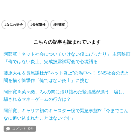
#なにわ男子
#長尾謙杜
#阿部寛
こちらの記事も読まれています
阿部寛「ネット社会についていけない僕にぴったり」 主演映画
『俺ではない炎上』完成披露試写会で心境語る
藤原大祐＆長尾謙杜が“ネット炎上”の渦中へ！ SNS社会の光と
闇を描く衝撃作『俺ではない炎上』に挑む
阿部寛＆菜々緒、2人の間に張り詰めた緊張感が漂う…騙し、
騙されるマネーゲームの行方は？
阿部寛、キャリア初のキャスター役で緊急事態!?「今までこん
なに追い込まれたことはないです」