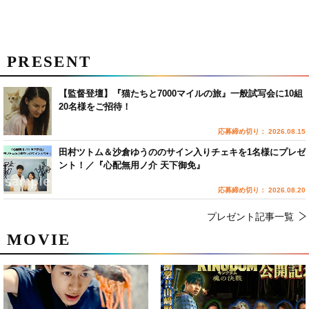
PRESENT
【監督登壇】『猫たちと7000マイルの旅』一般試写会に10組
20名様をご招待！
応募締め切り： 2026.08.15
田村ツトム＆沙倉ゆうののサイン入りチェキを1名様にプレゼ
ント！／『心配無用ノ介 天下御免』
応募締め切り： 2026.08.20
プレゼント記事一覧
MOVIE