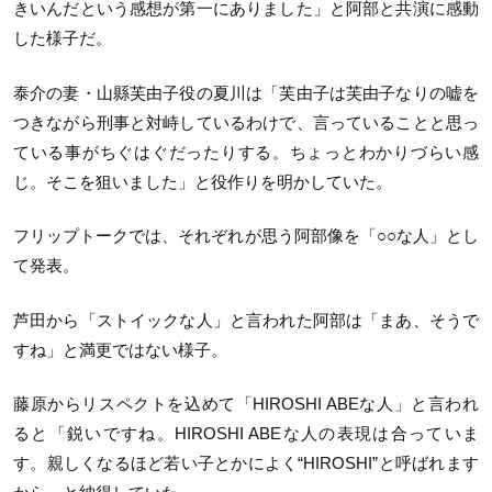
きいんだという感想が第一にありました」と阿部と共演に感動
した様子だ。
泰介の妻・山縣芙由子役の夏川は「芙由子は芙由子なりの嘘を
つきながら刑事と対峙しているわけで、言っていることと思っ
ている事がちぐはぐだったりする。ちょっとわかりづらい感
じ。そこを狙いました」と役作りを明かしていた。
フリップトークでは、それぞれが思う阿部像を「○○な人」とし
て発表。
芦田から「ストイックな人」と言われた阿部は「まあ、そうで
すね」と満更ではない様子。
藤原からリスペクトを込めて「HIROSHI ABEな人」と言われ
ると「鋭いですね。HIROSHI ABEな人の表現は合っていま
す。親しくなるほど若い子とかによく“HIROSHI”と呼ばれます