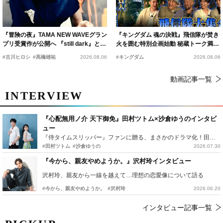
『冒険の夜』TAMA NEW WAVEグラン
『キングダム 魂の決戦』飛信隊が焚き
プリ受賞作が公開へ 『still dark』と同
火を囲む特別企画始動 秘蔵トーク満載
時上映決定
の“キングダムキャンプ”開催
#古川ヒロシ
#髙橋雄祐
2026.08.06
#キングダム
2026.08.06
動画記事一覧
INTERVIEW
『心配無用ノ介 天下御免』田村ツトム×沙倉ゆうのインタビ
ュー
『侍タイムスリッパー』ファンに贈る、まさかのドラマ化！田村ツトム×沙倉ゆうのが語る『心配無用ノ介』撮影秘話
#田村ツトム
#沙倉ゆうの
2026.07.30
『今から、親友やめようか。』沢村玲インタビュー
沢村玲、親友から一線を越えて…理想の恋愛像について語る
#今から、親友やめようか。
#沢村玲
2026.06.20
インタビュー記事一覧