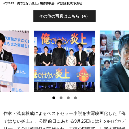
(C)2025「俺ではない炎上」製作委員会 (C)浅倉秋成/双葉社
その他の写真はこちら（4）
作家・浅倉秋成によるベストセラー小説を実写映画化した『俺
ではない炎上』。公開前日にあたる9月25日には丸の内ピカデ
リーにて公開前日祭が実施され、主演の阿部寛、共演の芦田愛