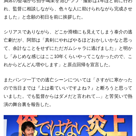
満席の会場から拍手喝采を浴びつつ「撮影は1年ほど前に行わ
れ、監督に相談しながら、色々な人に助けられながら完成させ
ました」と念願の初日を前に挨拶した。
シリアスでありながら、どこか滑稽にも見えてしまう泰介の逃
亡劇だが、阿部は「真剣にやればやるほどおかしいかなと思っ
て、余計なことをせずにただガムシャラに逃げました」と明か
し「みじめな感じはここ10年くらいやってこなかったので、こ
れからどんどん増やします」と原点回帰を宣言した。
またパンツ一丁での逃亡シーンについては「さすがに寒かった
ので当日までは『上は着ていいですよね？』と断ろうと思って
いました。でも監督からはダメだと言われて…」と苦笑いで熱
演の舞台裏を報告した。