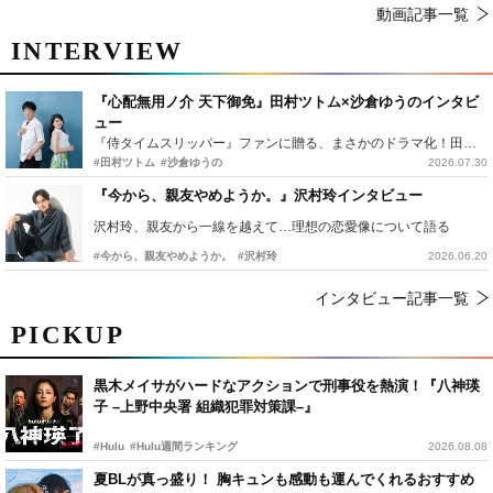
動画記事一覧
INTERVIEW
『心配無用ノ介 天下御免』田村ツトム×沙倉ゆうのインタビ
ュー
『侍タイムスリッパー』ファンに贈る、まさかのドラマ化！田村ツトム×沙倉ゆうのが語る『心配無用ノ介』撮影秘話
#田村ツトム
#沙倉ゆうの
2026.07.30
『今から、親友やめようか。』沢村玲インタビュー
沢村玲、親友から一線を越えて…理想の恋愛像について語る
#今から、親友やめようか。
#沢村玲
2026.06.20
インタビュー記事一覧
PICKUP
黒木メイサがハードなアクションで刑事役を熱演！『八神瑛
子 –上野中央署 組織犯罪対策課–』
#Hulu
#Hulu週間ランキング
2026.08.08
夏BLが真っ盛り！ 胸キュンも感動も運んでくれるおすすめ