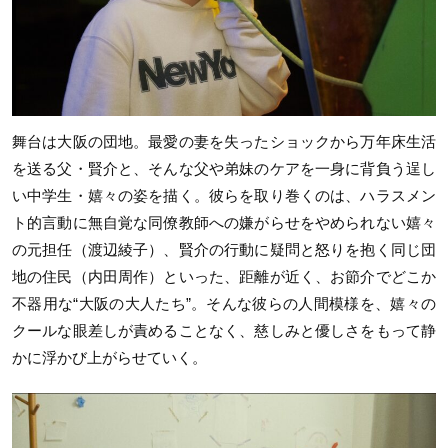
舞台は大阪の団地。最愛の妻を失ったショックから万年床生活
を送る父・賢介と、そんな父や弟妹のケアを一身に背負う逞し
い中学生・嬉々の姿を描く。彼らを取り巻くのは、ハラスメン
ト的言動に無自覚な同僚教師への嫌がらせをやめられない嬉々
の元担任（渡辺綾子）、賢介の行動に疑問と怒りを抱く同じ団
地の住民（内田周作）といった、距離が近く、お節介でどこか
不器用な“大阪の大人たち”。そんな彼らの人間模様を、嬉々の
クールな眼差しが責めることなく、慈しみと優しさをもって静
かに浮かび上がらせていく。