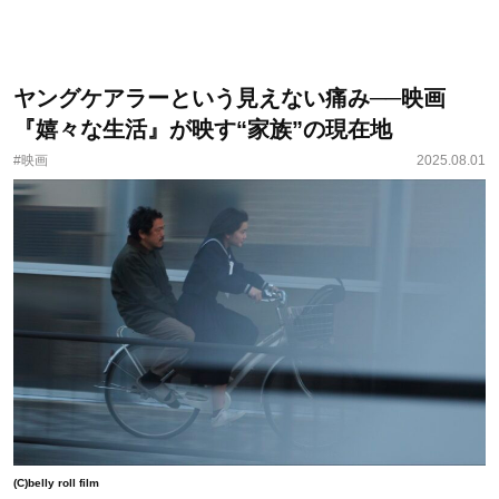
ヤングケアラーという見えない痛み──映画
『嬉々な生活』が映す“家族”の現在地
#映画
2025.08.01
(C)belly roll film