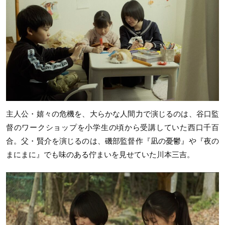
主人公・嬉々の危機を、大らかな人間力で演じるのは、谷口監
督のワークショップを小学生の頃から受講していた西口千百
合。父・賢介を演じるのは、磯部監督作『凪の憂鬱』や『夜の
まにまに』でも味のある佇まいを見せていた川本三吉。