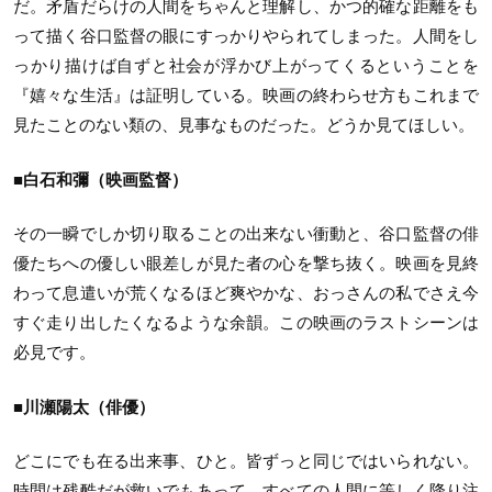
だ。矛盾だらけの人間をちゃんと理解し、かつ的確な距離をも
って描く谷口監督の眼にすっかりやられてしまった。人間をし
っかり描けば自ずと社会が浮かび上がってくるということを
『嬉々な生活』は証明している。映画の終わらせ方もこれまで
見たことのない類の、見事なものだった。どうか見てほしい。
■白石和彌（映画監督）
その一瞬でしか切り取ることの出来ない衝動と、谷口監督の俳
優たちへの優しい眼差しが見た者の心を撃ち抜く。映画を見終
わって息遣いが荒くなるほど爽やかな、おっさんの私でさえ今
すぐ走り出したくなるような余韻。この映画のラストシーンは
必見です。
■川瀬陽太（俳優）
どこにでも在る出来事、ひと。皆ずっと同じではいられない。
時間は残酷だが救いでもあって、すべての人間に等しく降り注