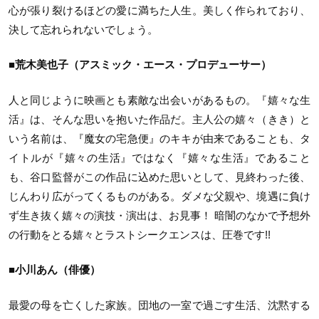
心が張り裂けるほどの愛に満ちた人生。美しく作られており、
決して忘れられないでしょう。
■荒木美也子（アスミック・エース・プロデューサー）
人と同じように映画とも素敵な出会いがあるもの。『嬉々な生
活』は、そんな思いを抱いた作品だ。主人公の嬉々（きき）と
いう名前は、『魔女の宅急便』のキキが由来であることも、タ
イトルが『嬉々の生活』ではなく『嬉々な生活』であること
も、谷口監督がこの作品に込めた思いとして、見終わった後、
じんわり広がってくるものがある。ダメな父親や、境遇に負け
ず生き抜く嬉々の演技・演出は、お見事！ 暗闇のなかで予想外
の行動をとる嬉々とラストシークエンスは、圧巻です!!
■小川あん（俳優）
最愛の母を亡くした家族。団地の一室で過ごす生活、沈黙する