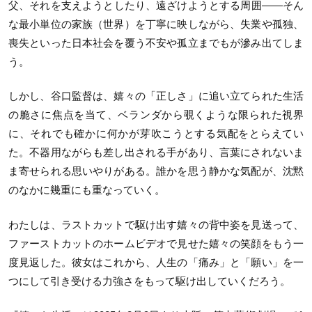
父、それを支えようとしたり、遠ざけようとする周囲――そん
な最小単位の家族（世界）を丁寧に映しながら、失業や孤独、
喪失といった日本社会を覆う不安や孤立までもが滲み出てしま
う。
しかし、谷口監督は、嬉々の「正しさ」に追い立てられた生活
の脆さに焦点を当て、ベランダから覗くような限られた視界
に、それでも確かに何かが芽吹こうとする気配をとらえてい
た。不器用ながらも差し出される手があり、言葉にされないま
ま寄せられる思いやりがある。誰かを思う静かな気配が、沈黙
のなかに幾重にも重なっていく。
わたしは、ラストカットで駆け出す嬉々の背中姿を見送って、
ファーストカットのホームビデオで見せた嬉々の笑顔をもう一
度見返した。彼女はこれから、人生の「痛み」と「願い」を一
つにして引き受ける力強さをもって駆け出していくだろう。