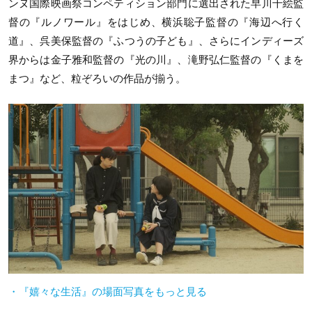
ンヌ国際映画祭コンペティション部門に選出された早川千絵監
督の『ルノワール』をはじめ、横浜聡子監督の『海辺へ行く
道』、呉美保監督の『ふつうの子ども』、さらにインディーズ
界からは金子雅和監督の『光の川』、滝野弘仁監督の『くまを
まつ』など、粒ぞろいの作品が揃う。
・『嬉々な生活』の場面写真をもっと見る