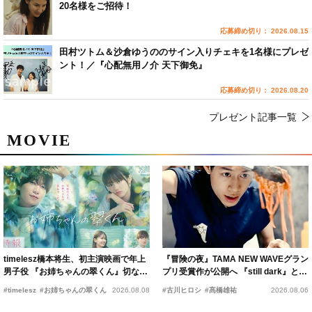
20名様をご招待！
応募締め切り： 2026.08.15
田村ツトム＆沙倉ゆうののサイン入りチェキを1名様にプレゼ
ント！／『心配無用ノ介 天下御免』
応募締め切り： 2026.08.20
プレゼント記事一覧
MOVIE
timelesz橋本将生、初主演映画で年上
『冒険の夜』TAMA NEW WAVEグラン
男子役 『お姉ちゃんの翠くん』切ない
プリ受賞作が公開へ 『still dark』と同
恋の幕開けを予感
時上映決定
#timelesz
#お姉ちゃんの翠くん
2026.08.08
#古川ヒロシ
#髙橋雄祐
2026.08.06