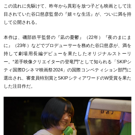
この流れに先駆けて、昨年から異彩を放つ子ども映画として注
目されていた谷口慈彦監督の『嬉々な生活』が、ついに満を持
して公開される。
本作は、磯部鉄平監督の『凪の憂鬱』（22年）『夜のまにま
に』（23年）などでプロデューサーを務めた谷口慈彦が、満を
持して劇場用長編デビューを果たしたオリジナルストーリ
ー。“若手映像クリエイターの登竜門”として知られる「SKIPシ
ティ国際Dシネマ映画祭2024」の国際コンペティション部門に
選出され、審査員特別賞とSKIPシティアワードのW受賞を果た
した注目作だ。