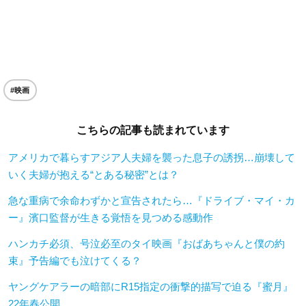
#映画
こちらの記事も読まれています
アメリカで暮らすアジア人夫婦を襲った息子の誘拐…崩壊して
いく夫婦が抱える“とある秘密”とは？
急な重病で余命わずかと宣告されたら…『ドライブ・マイ・カ
ー』濱口監督が生きる覚悟を見つめる感動作
ハンカチ必須、号泣必至のタイ映画『おばあちゃんと僕の約
束』予告編でも泣けてくる？
ヤングケアラーの暗部にR15指定の衝撃的描写で迫る『蜜月』
22年春公開