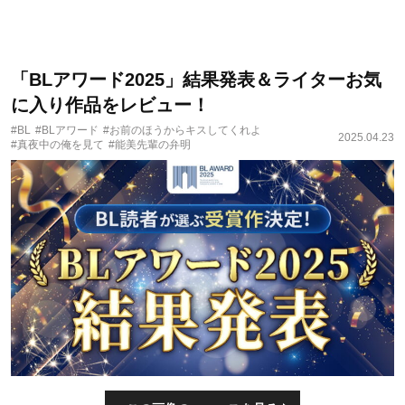
「BLアワード2025」結果発表＆ライターお気
に入り作品をレビュー！
#BL
#BLアワード
#お前のほうからキスしてくれよ
2025.04.23
#真夜中の俺を見て
#能美先輩の弁明