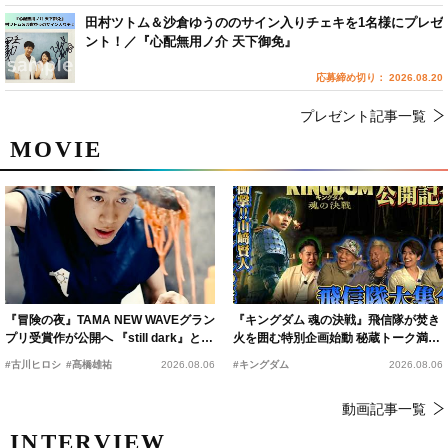
田村ツトム＆沙倉ゆうののサイン入りチェキを1名様にプレゼ
ント！／『心配無用ノ介 天下御免』
応募締め切り： 2026.08.20
プレゼント記事一覧
MOVIE
『冒険の夜』TAMA NEW WAVEグラン
『キングダム 魂の決戦』飛信隊が焚き
プリ受賞作が公開へ 『still dark』と同
火を囲む特別企画始動 秘蔵トーク満載
時上映決定
の“キングダムキャンプ”開催
#古川ヒロシ
#髙橋雄祐
2026.08.06
#キングダム
2026.08.06
動画記事一覧
INTERVIEW