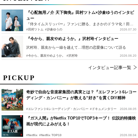
『心配無用ノ介 天下御免』田村ツトム×沙倉ゆうのインタビ
ュー
『侍タイムスリッパー』ファンに贈る、まさかのドラマ化！田村ツトム×沙倉ゆうのが語る『心配無用ノ介』撮影秘話
#田村ツトム
#沙倉ゆうの
2026.07.30
『今から、親友やめようか。』沢村玲インタビュー
沢村玲、親友から一線を越えて…理想の恋愛像について語る
#今から、親友やめようか。
#沢村玲
2026.06.20
インタビュー記事一覧
PICKUP
奇妙で自由な音楽家集団の真実とは？『エレファント6レコー
ディング・カンパニー』が教える“好き”を貫くDIY精神
#エレファント6レコーディング・カンパニー
#ドキュメンタリー
2026.08.05
『ガス人間』がNetflix TOP10でTOP3キープ！ 伝説的特撮映
画が現代によみがえる！
#Netflix
#Netflix TOP10
2026.08.04