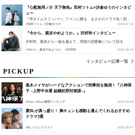
『心配無用ノ介 天下御免』田村ツトム×沙倉ゆうのインタビ
ュー
『侍タイムスリッパー』ファンに贈る、まさかのドラマ化！田村ツトム×沙倉ゆうのが語る『心配無用ノ介』撮影秘話
#田村ツトム
#沙倉ゆうの
2026.07.30
『今から、親友やめようか。』沢村玲インタビュー
沢村玲、親友から一線を越えて…理想の恋愛像について語る
#今から、親友やめようか。
#沢村玲
2026.06.20
インタビュー記事一覧
PICKUP
黒木メイサがハードなアクションで刑事役を熱演！『八神瑛
子 –上野中央署 組織犯罪対策課–』
#Hulu
#Hulu週間ランキング
2026.08.08
夏BLが真っ盛り！ 胸キュンも感動も運んでくれるおすすめ
ドラマ3選
#BL
#コントラスト
2026.08.07