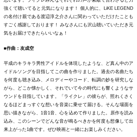
強くて聴いてると元気になります！ 個人的に、LiKE LEGEND
の名付け親である渡辺淳之介さんに関わっていただけたことも
すごく感謝しております！ みなさんにも沢山聴いていただき元
気をお届けできたらいいなぁ！
■作曲：友成空
平成のキラキラ男性アイドルを体現したような、ど真ん中のア
イドルソングを目指してこの曲を作りました。過去の名曲たち
を何度も聴き込み、メロディーやコード、転調の妙を研究しな
がら、どこか懐かしく、それでいて今の時代にも響くようなサ
ウンドを目指しています。「ライクレ」の彼らが、照れくさく
なるほどまっすぐな想いを音楽に乗せて届ける。そんな場面を
思い描きながら、1音1音、心を込めて作りました。原作を読み
込み、このシーンでどんな音が鳴るべきかを何度も想像して出
来上がった1曲です。ぜひ映画と一緒にお楽しみください。