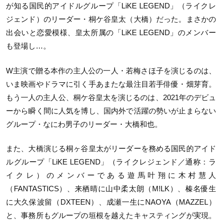
が知る国民的アイドルグループ「LiKE LEGEND」（ライクレ
ジェンド）のリーダー・桐ケ谷皇太（大橋）だった。まさかの
出会いと恋愛模様、皇太所属の「LiKE LEGEND」のメンバー
も登場し…。
W主演で贈る本作の主人公の一人・若梅さほ子を演じるのは、
いま映画やドラマに引く手あまたな最注目若手俳優・畑芽育。
もう一人の主人公、桐ケ谷皇太を演じるのは、2021年のデビュ
ーから瞬く間に人気を博し、国内外で活躍の勢いが止まらない
グループ・なにわ男子のリーダー・大橋和也。
また、大橋演じる桐ヶ谷皇太がリーダーを務める国民的アイド
ルグループ「LiKE LEGEND」（ライクレジェンド／通称：ラ
イクレ）のメンバーである遊馬叶翔に木村慧人
（FANTASTICS）、来栖晴に山中柔太朗（M!LK）、榛名優生
に大久保波留（DXTEEN）、成瀬一生にNAOYA（MAZZEL）
と、事務所もグループの垣根を越えたキャスティングが実現。