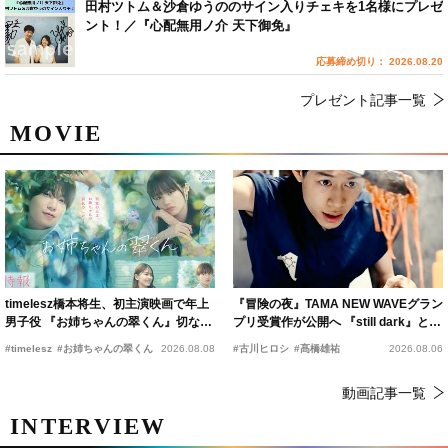
田村ツトム＆沙倉ゆうののサイン入りチェキを1名様にプレゼ
ント！／『心配無用ノ介 天下御免』
応募締め切り： 2026.08.20
プレゼント記事一覧
MOVIE
timelesz橋本将生、初主演映画で年上
『冒険の夜』TAMA NEW WAVEグラン
男子役 『お姉ちゃんの翠くん』切ない
プリ受賞作が公開へ 『still dark』と同
恋の幕開けを予感
時上映決定
#timelesz
#お姉ちゃんの翠くん
2026.08.08
#古川ヒロシ
#髙橋雄祐
2026.08.06
動画記事一覧
INTERVIEW