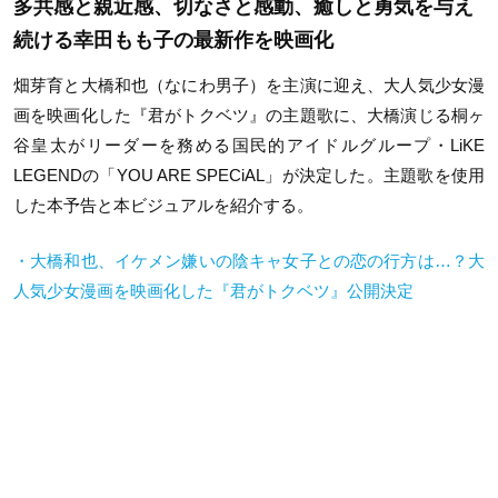
多共感と親近感、切なさと感動、癒しと勇気を与え
続ける幸田もも子の最新作を映画化
畑芽育と大橋和也（なにわ男子）を主演に迎え、大人気少女漫
画を映画化した『君がトクベツ』の主題歌に、大橋演じる桐ヶ
谷皇太がリーダーを務める国民的アイドルグループ・LiKE
LEGENDの「YOU ARE SPECiAL」が決定した。主題歌を使用
した本予告と本ビジュアルを紹介する。
・大橋和也、イケメン嫌いの陰キャ女子との恋の行方は…？大
人気少女漫画を映画化した『君がトクベツ』公開決定