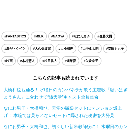
#FANTASTICS
#M!LK
#NAOYA
#なにわ男子
#佐藤大樹
#君がトクベツ
#大久保波留
#大橋和也
#山中柔太朗
#幸田もも子
#映画
#木村慧人
#松田礼人
#畑芽育
#矢吹奈子
こちらの記事も読まれています
大橋和也も踊る！ 水曜日のカンパネラが歌う主題歌「願いはぎ
ょうさん」に合わせて“銭天堂”キャスト全員集合
なにわ男子・大橋和也、天堂の撮影セットにテンション爆上
げ！ 本編では見られないセットに隠された秘密を大発見
なにわ男子・大橋和也、初々しい新米教師役に！ 水曜日のカン