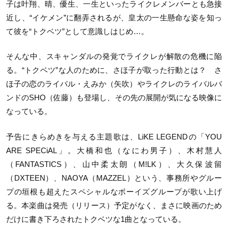
子は叶翔、晴、優生、一生といったライクレメンバーとも急接
近し、“イケメン”に翻弄されるが、皇太の一生懸命な姿を知っ
て彼を“トクベツ”として意識しはじめ…。
そんな中、スキャンダルの発覚でライクレが解散の危機に陥
る。“トクベツ”な人のために、さほ子が取った行動とは？ さ
ほ子の恋のライバル・えみか（矢吹）やライクレのライバルバ
ンドのSHO（佐藤）も登場し、その先の展開が気になる映像に
なっている。
予告にきらめきを与える主題歌は、LiKE LEGENDの「YOU
ARE SPECiAL」。大橋和也（なにわ男子）、木村慧人
（FANTASTICS）、山中柔太朗（M!LK）、大久保波留
（DXTEEN）、NAOYA（MAZZEL）という、事務所やグルー
プの垣根も超えたスペシャルなボーイズグループが歌い上げ
る。本楽曲は発売（リリース）予定がなく、まさに映画のため
だけに書き下ろされたトクベツな1曲となっている。