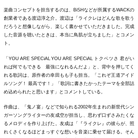
楽曲コンセプトを担当するのは、BiSHなどが所属するWACKの
創業者である渡辺淳之介。渡辺は「ライクレはどんな歌を歌う
だろうと想像しながら、楽しく書かせていただきました。完成
した音源を聴いたときは、本当に鳥肌が立ちました」とコメン
ト。
「YOU ARE SPECiAL YOU ARE SPECiAL トクベツさ 君がい
れば何でもできる 最強になれるんだよ」と、背中を押してく
れる歌詞は、原作者の幸田もも子も担当。「これぞ王道アイド
ルソング！ 最高です！」「歌詞に書きたかったテーマを全部詰
め込められたと思います」とコメントしている。
作曲は、「鬼ノ宴」などで知られる2002年生まれの新世代シン
ガーソングライターの友成空が担当し、思わず口ずさみたくな
るメロディを作り上げた。友成は「『ライクレ』の彼らが、照
れくさくなるほどまっすぐな想いを音楽に乗せて届ける。そん