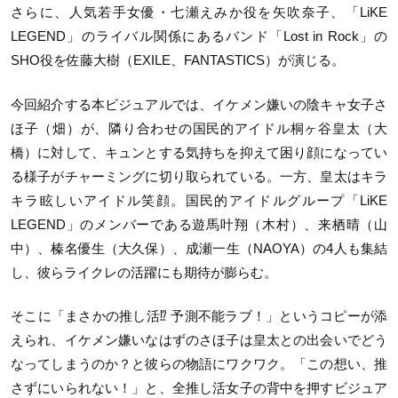
さらに、人気若手女優・七瀬えみか役を矢吹奈子、「LiKE
LEGEND」のライバル関係にあるバンド「Lost in Rock」の
SHO役を佐藤大樹（EXILE、FANTASTICS）が演じる。
今回紹介する本ビジュアルでは、イケメン嫌いの陰キャ女子さ
ほ子（畑）が、隣り合わせの国民的アイドル桐ヶ谷皇太（大
橋）に対して、キュンとする気持ちを抑えて困り顔になってい
る様子がチャーミングに切り取られている。一方、皇太はキラ
キラ眩しいアイドル笑顔。国民的アイドルグループ「LiKE
LEGEND」のメンバーである遊馬叶翔（木村）、来栖晴（山
中）、榛名優生（大久保）、成瀬一生（NAOYA）の4人も集結
し、彼らライクレの活躍にも期待が膨らむ。
そこに「まさかの推し活⁉ 予測不能ラブ！」というコピーが添
えられ、イケメン嫌いなはずのさほ子は皇太との出会いでどう
なってしまうのか？と彼らの物語にワクワク。「この想い、推
さずにいられない！」と、全推し活女子の背中を押すビジュア