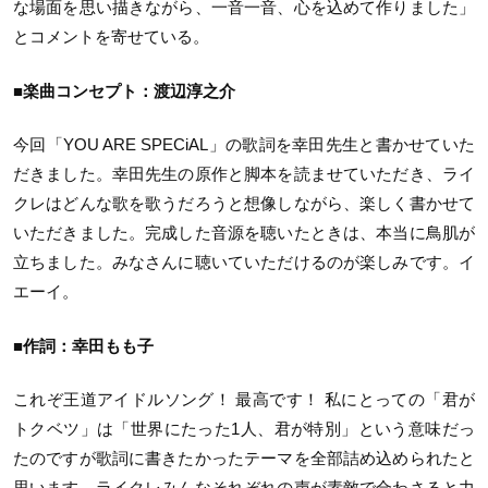
な場面を思い描きながら、一音一音、心を込めて作りました」
とコメントを寄せている。
■楽曲コンセプト：渡辺淳之介
今回「YOU ARE SPECiAL」の歌詞を幸田先生と書かせていた
だきました。幸田先生の原作と脚本を読ませていただき、ライ
クレはどんな歌を歌うだろうと想像しながら、楽しく書かせて
いただきました。完成した音源を聴いたときは、本当に鳥肌が
立ちました。みなさんに聴いていただけるのが楽しみです。イ
エーイ。
■作詞：幸田もも子
これぞ王道アイドルソング！ 最高です！ 私にとっての「君が
トクベツ」は「世界にたった1人、君が特別」という意味だっ
たのですが歌詞に書きたかったテーマを全部詰め込められたと
思います。ライクレみんなそれぞれの声が素敵で合わさると力