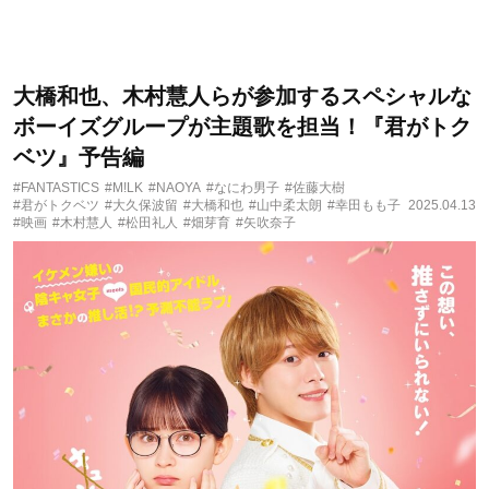
大橋和也、木村慧人らが参加するスペシャルな
ボーイズグループが主題歌を担当！『君がトク
ベツ』予告編
#FANTASTICS
#M!LK
#NAOYA
#なにわ男子
#佐藤大樹
#君がトクベツ
#大久保波留
#大橋和也
#山中柔太朗
#幸田もも子
2025.04.13
#映画
#木村慧人
#松田礼人
#畑芽育
#矢吹奈子