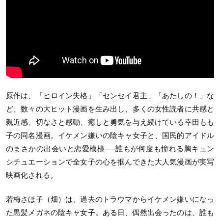
原作は、「ヒロイン失格」「センセイ君主」「あたしの！」な
ど、数々の大ヒット漫画を生み出し、多くの女性読者に共感と
親近感、切なさと感動、癒しと勇気を与え続けている幸田もも
子の同名漫画。イケメン嫌いの陰キャ女子と、国民的アイドル
のまさかの出会いと恋愛模様──誰もが何度も憧れる胸キュン
シチュエーションで全女子の心を掴んできた大人気漫画が実写
映画化される。
若梅さほ子（畑）は、過去のトラウマからイケメン嫌いになっ
た黒髪メガネの陰キャ女子。ある日、偶然出会ったのは、誰も