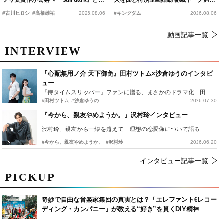
プリ受賞作が公開へ 『still dark』と同
火を囲む特別企画始動 秘蔵トーク満載
時上映決定
の“キングダムキャンプ”開催
#古川ヒロシ
#髙橋雄祐
2026.08.06
#キングダム
2026.08.06
動画記事一覧
INTERVIEW
『心配無用ノ介 天下御免』田村ツトム×沙倉ゆうのインタビ
ュー
『侍タイムスリッパー』ファンに贈る、まさかのドラマ化！田村ツトム×沙倉ゆうのが語る『心配無用ノ介』撮影秘話
#田村ツトム
#沙倉ゆうの
2026.07.30
『今から、親友やめようか。』沢村玲インタビュー
沢村玲、親友から一線を越えて…理想の恋愛像について語る
#今から、親友やめようか。
#沢村玲
2026.06.20
インタビュー記事一覧
PICKUP
奇妙で自由な音楽家集団の真実とは？『エレファント6レコー
ディング・カンパニー』が教える“好き”を貫くDIY精神