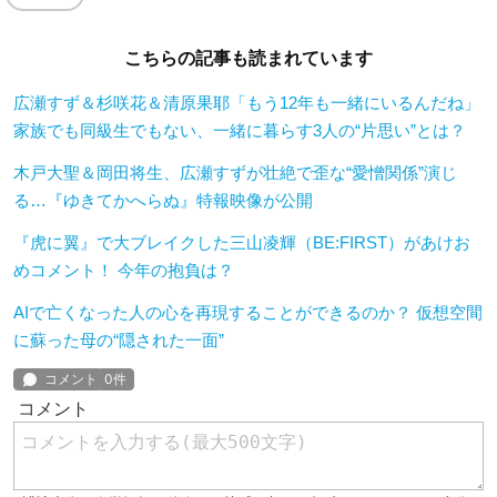
こちらの記事も読まれています
広瀬すず＆杉咲花＆清原果耶「もう12年も一緒にいるんだね」
家族でも同級生でもない、一緒に暮らす3人の“片思い”とは？
木戸大聖＆岡田将生、広瀬すずが壮絶で歪な“愛憎関係”演じ
る…『ゆきてかへらぬ』特報映像が公開
『虎に翼』で大ブレイクした三山凌輝（BE:FIRST）があけお
めコメント！ 今年の抱負は？
AIで亡くなった人の心を再現することができるのか？ 仮想空間
に蘇った母の“隠された一面”