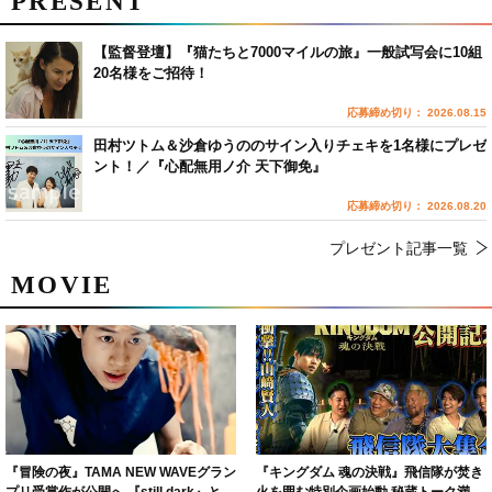
PRESENT
【監督登壇】『猫たちと7000マイルの旅』一般試写会に10組
20名様をご招待！
応募締め切り： 2026.08.15
田村ツトム＆沙倉ゆうののサイン入りチェキを1名様にプレゼ
ント！／『心配無用ノ介 天下御免』
応募締め切り： 2026.08.20
プレゼント記事一覧
MOVIE
『冒険の夜』TAMA NEW WAVEグラン
『キングダム 魂の決戦』飛信隊が焚き