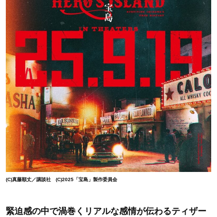
(C)真藤順丈／講談社 (C)2025「宝島」製作委員会
緊迫感の中で渦巻くリアルな感情が伝わるティザー