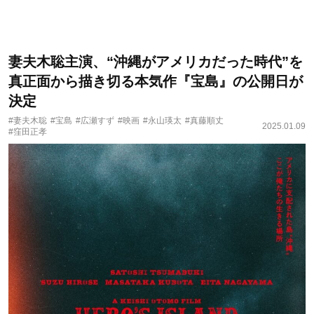
妻夫木聡主演、“沖縄がアメリカだった時代”を
真正面から描き切る本気作『宝島』の公開日が
決定
#妻夫木聡
#宝島
#広瀬すず
#映画
#永山瑛太
#真藤順丈
2025.01.09
#窪田正孝