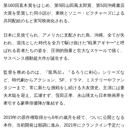
第160回直木賞をはじめ、第9回山田風太郎賞、第5回沖縄書店
大賞を受賞した同小説が、東映とソニー・ピクチャーズによる
共同配給のもと実写映画化される。
日本に見捨てられ、アメリカに支配された島、沖縄。全てが失
われ、混沌とした時代を全力で駆け抜けた‟戦果アギヤー“と呼
ばれる若者たちの姿を、圧倒的熱量と壮大なスケールで描く、
サスペンス感動超大作が誕生する。
監督を務めるのは、『龍馬伝』『るろうに剣心』シリーズな
ど、時代劇からアクション、SF、ドラマ、ミステリーやファン
タジーまで、常に新たな挑戦をし続ける大友啓史。主演には妻
夫木聡を迎え、広瀬すず、窪田正孝、永山瑛太ら日本映画界を
牽引する豪華俳優陣が集結する。
2019年の原作権取得から6年の歳月を経て、ついに公開となる
本作。当初開発は順調に進み、2021年にクランクイン予定だっ