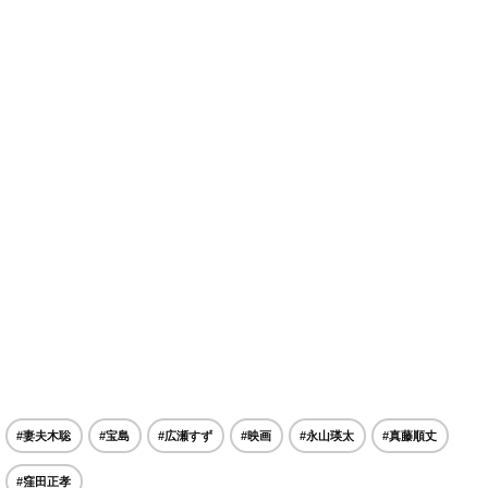
#妻夫木聡
#宝島
#広瀬すず
#映画
#永山瑛太
#真藤順丈
#窪田正孝