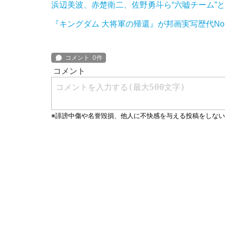
浜辺美波、赤楚衛二、佐野勇斗ら“六嘘チーム”と
『キングダム 大将軍の帰還』が邦画実写歴代No