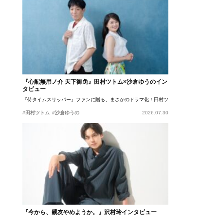
『心配無用ノ介 天下御免』田村ツトム×沙倉ゆうのイン
タビュー
『侍タイムスリッパー』ファンに贈る、まさかのドラマ化！田村ツトム×沙倉ゆうのが語
#田村ツトム
#沙倉ゆうの
2026.07.30
『今から、親友やめようか。』沢村玲インタビュー