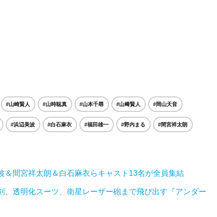
#山崎賢人
#山時聡真
#山本千尋
#山﨑賢人
#岡山天音
#浜辺美波
#白石麻衣
#福田雄一
#野内まる
#間宮祥太朗
波＆間宮祥太朗＆白石麻衣らキャスト13名が全員集結
裏剣、透明化スーツ、衛星レーザー砲まで飛び出す『アンダー