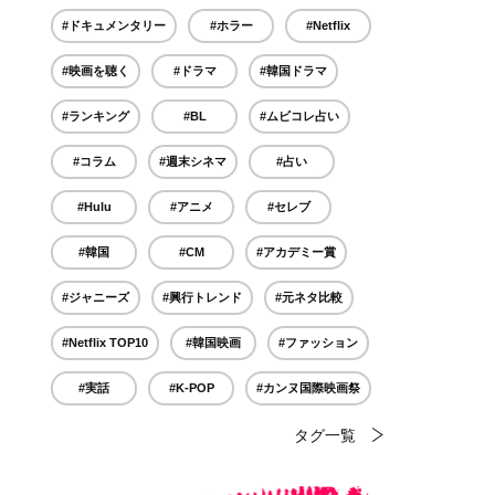
#ドキュメンタリー
#ホラー
#Netflix
#映画を聴く
#ドラマ
#韓国ドラマ
#ランキング
#BL
#ムビコレ占い
#コラム
#週末シネマ
#占い
#Hulu
#アニメ
#セレブ
#韓国
#CM
#アカデミー賞
#ジャニーズ
#興行トレンド
#元ネタ比較
#Netflix TOP10
#韓国映画
#ファッション
#実話
#K-POP
#カンヌ国際映画祭
タグ一覧