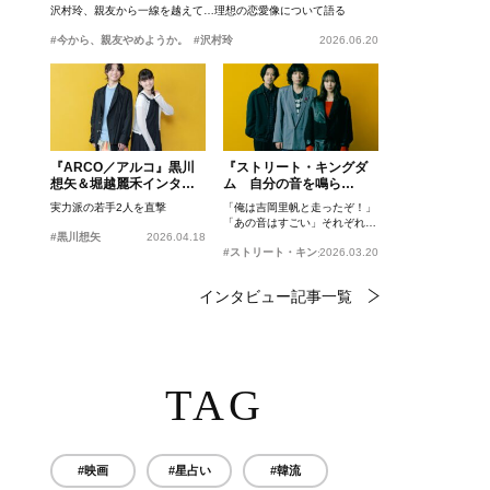
沢村玲、親友から一線を越えて…理想の恋愛像について語る
#今から、親友やめようか。
#沢村玲
2026.06.20
『ARCO／アルコ』黒川
『ストリート・キングダ
想矢＆堀越麗禾インタビ
ム 自分の音を鳴ら
ュー
せ。』峯田和伸、若葉竜
実力派の若手2人を直撃
「俺は吉岡里帆と走ったぞ！」
也、吉岡里帆インタビュ
「あの音はすごい」それぞれの
ー
#黒川想矢
2026.04.18
忘れがたいシーンとは？
#ストリート・キングダム 自分の音を鳴らせ。
2026.03.20
インタビュー記事一覧
TAG
#映画
#星占い
#韓流