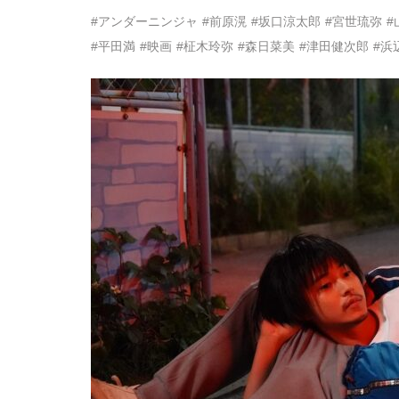
#アンダーニンジャ
#前原滉
#坂口涼太郎
#宮世琉弥
#
#平田満
#映画
#柾木玲弥
#森日菜美
#津田健次郎
#浜