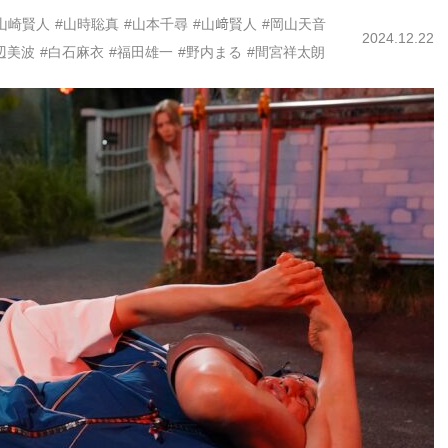
山崎賢人
#山時聡真
#山本千尋
#山﨑賢人
#岡山天音
2024.12.22
辺美波
#白石麻衣
#福田雄一
#野内まる
#間宮祥太朗