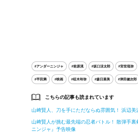
#アンダーニンジャ
#前原滉
#坂口涼太郎
#宮世琉弥
#平田満
#映画
#柾木玲弥
#森日菜美
#津田健次郎
こちらの記事も読まれています
山﨑賢人、刀を手にただならぬ雰囲気！ 浜辺美
山﨑賢人が挑む最先端の忍者バトル！ 散弾手
ニンジャ』予告映像