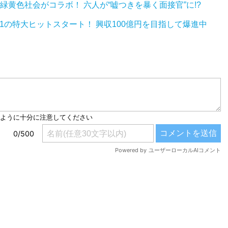
緑黄色社会がコラボ！ 六人が“嘘つきを暴く面接官”に!?
1の特大ヒットスタート！ 興収100億円を目指して爆進中