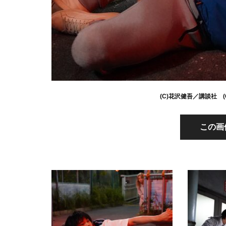
(C)花沢健吾／講談社 
この画