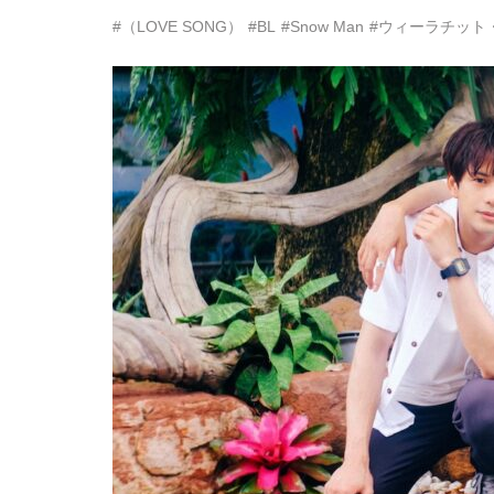
#（LOVE SONG）
#BL
#Snow Man
#ウィーラチット