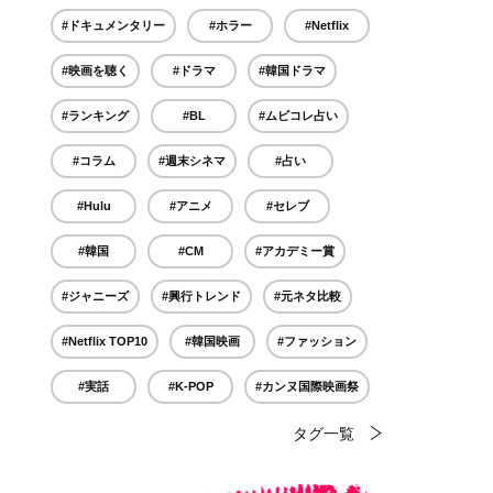
#ドキュメンタリー
#ホラー
#Netflix
#映画を聴く
#ドラマ
#韓国ドラマ
#ランキング
#BL
#ムビコレ占い
#コラム
#週末シネマ
#占い
#Hulu
#アニメ
#セレブ
#韓国
#CM
#アカデミー賞
#ジャニーズ
#興行トレンド
#元ネタ比較
#Netflix TOP10
#韓国映画
#ファッション
#実話
#K-POP
#カンヌ国際映画祭
タグ一覧