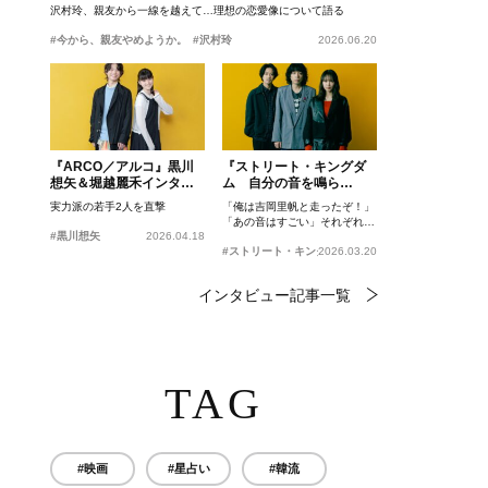
沢村玲、親友から一線を越えて…理想の恋愛像について語る
#今から、親友やめようか。
#沢村玲
2026.06.20
『ARCO／アルコ』黒川
『ストリート・キングダ
想矢＆堀越麗禾インタビ
ム 自分の音を鳴ら
ュー
せ。』峯田和伸、若葉竜
実力派の若手2人を直撃
「俺は吉岡里帆と走ったぞ！」
也、吉岡里帆インタビュ
「あの音はすごい」それぞれの
ー
#黒川想矢
2026.04.18
忘れがたいシーンとは？
#ストリート・キングダム 自分の音を鳴らせ。
2026.03.20
インタビュー記事一覧
TAG
#映画
#星占い
#韓流