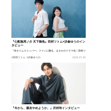
『心配無用ノ介 天下御免』田村ツトム×沙倉ゆうのイン
タビュー
『侍タイムスリッパー』ファンに贈る、まさかのドラマ化！田村ツトム×沙倉ゆうのが語
#田村ツトム
#沙倉ゆうの
2026.07.30
『今から、親友やめようか。』沢村玲インタビュー