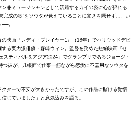
マン兼ミュージシャンとして活躍するカイの姿に心が揺れる
未完成の歌”をソウタが覚えていることに驚きを隠せず…。い
──。
の映画『レディ・プレイヤー1』（18年）でハリウッドデビ
躍する実力派俳優・森崎ウィン。監督を務めた短編映画『せ
ェスティバル＆アジア2024」でグランプリであるジョージ・
を持つ彼が、几帳面で仕事一筋ながら恋愛に不器用なソウタを
ラクターで不安が大きかったですが、この作品に賭ける覚悟
と信じていました」と意気込みを語る。