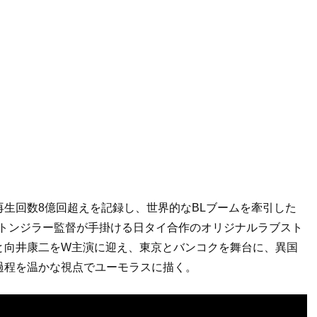
な再生回数8億回超えを記録し、世界的なBLブームを牽引した
ト・トンジラー監督が手掛ける日タイ合作のオリジナルラブスト
と向井康二をW主演に迎え、東京とバンコクを舞台に、異国
過程を温かな視点でユーモラスに描く。