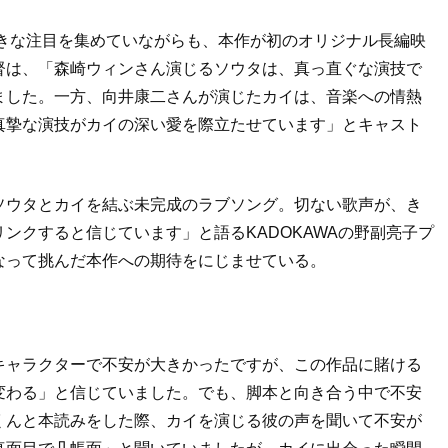
大きな注目を集めていながらも、本作が初のオリジナル長編映
督は、「森崎ウィンさん演じるソウタは、真っ直ぐな演技で
ました。一方、向井康二さんが演じたカイは、音楽への情熱
真摯な演技がカイの深い愛を際立たせています」とキャスト
ソウタとカイを結ぶ未完成のラブソング。切ない歌声が、き
ンクすると信じています」と語るKADOKAWAの野副亮子プ
なって挑んだ本作への期待をにじませている。
キャラクターで不安が大きかったですが、この作品に賭ける
変わる」と信じていました。でも、脚本と向き合う中で不安
くんと本読みをした際、カイを演じる彼の声を聞いて不安が