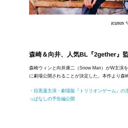
(C)2025
森崎＆向井、人気BL『2gethe
森崎ウィンと向井康二（Snow Man）がW主演を
に劇場公開されることが決定した。本作より森
・目黒蓮主演・劇場版『トリリオンゲーム』の主題
っぱなしの予告編公開