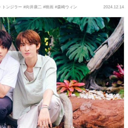
・トンジラー
#向井康二
#映画
#森崎ウィン
2024.12.14