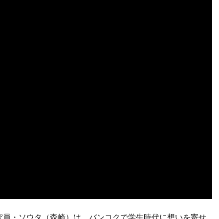
究員・ソウタ（森崎）は、バンコクで学生時代に想いを寄せ