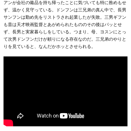
アンが会社の備品を持ち帰ったことに気づいても特に咎めもせ
ず、温かく見守っている。ドンフンは三兄弟の真ん中で、長男
サンフンは勤め先をリストラされ起業したが失敗。三男ギフン
も昔は天才映画監督とあがめられたもののその後はパッとせ
ず、長男と実家暮らしをしている。つまり、母、ヨスンにとっ
て次男ドンフンだけが頼りになる存在なのだ。三兄弟のやりと
りを見ていると、なんだかホッとさせられる。