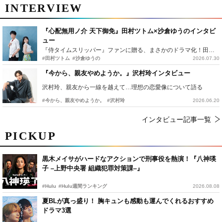
INTERVIEW
『心配無用ノ介 天下御免』田村ツトム×沙倉ゆうのインタビ
ュー
『侍タイムスリッパー』ファンに贈る、まさかのドラマ化！田村ツトム×沙倉ゆうのが語る『心配無用ノ介』撮影秘話
#田村ツトム
#沙倉ゆうの
2026.07.30
『今から、親友やめようか。』沢村玲インタビュー
沢村玲、親友から一線を越えて…理想の恋愛像について語る
#今から、親友やめようか。
#沢村玲
2026.06.20
インタビュー記事一覧
PICKUP
黒木メイサがハードなアクションで刑事役を熱演！『八神瑛
子 –上野中央署 組織犯罪対策課–』
#Hulu
#Hulu週間ランキング
2026.08.08
夏BLが真っ盛り！ 胸キュンも感動も運んでくれるおすすめ
ドラマ3選