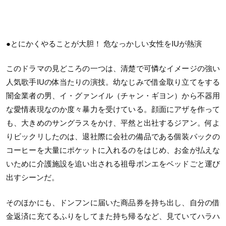
●とにかくやることが大胆！ 危なっかしい女性をIUが熱演
このドラマの見どころの一つは、清楚で可憐なイメージの強い
人気歌手IUの体当たりの演技。幼なじみで借金取り立てをする
闇金業者の男、イ・グァンイル（チャン・ギヨン）から不器用
な愛情表現なのか度々暴力を受けている。顔面にアザを作って
も、大きめのサングラスをかけ、平然と出社するジアン。何よ
りビックリしたのは、退社際に会社の備品である個装パックの
コーヒーを大量にポケットに入れるのをはじめ、お金が払えな
いために介護施設を追い出される祖母ボンエをベッドごと運び
出すシーンだ。
そのほかにも、ドンフンに届いた商品券を持ち出し、自分の借
金返済に充てるふりをしてまた持ち帰るなど、見ていてハラハ