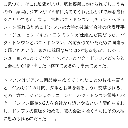
に気づく。そこに監査が入り、収賄容疑にかけられてしまうも
のの、結局はジアンがゴミ箱に捨ててくれたおかげで難を逃れ
ることができた。実は、常務パク・ドンウン（チョン・ヘギョ
ン）を陥れるためにドンフンの大学の後輩で会社の代表理事
ト・ジュニョン（キム・ヨンミン）が仕組んだ罠だった。パ
ク・ドンウンとパク・ドンフン。名前が似ていたために間違っ
て届いたという、まさに韓国ならではの“あるある”。しかし、
ジュニョンにとってパク・ドンウンとパク・ドンフンどちらと
も会社から追い出したい存在であるのは事実であった。
ドンフンはジアンに商品券を捨ててくれたことのお礼を言う
と、代わりに1カ月間、夕飯とお酒を奢るように交渉される。
その一方で、ジアンはジュニョンと、パク・ドンウン常務とパ
ク・ドンフン部長の2人を会社から追いやるという契約を交わ
し、ドンフンの盗聴を始める。彼の会話を聴くうちにその人柄
に慰められるのだった――。