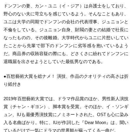
ドンフンの妻、カン・ユニ（イ・ジア）は弁護士をしており、
野心のない夫に苛立ちを感じているよう。そんなこともあり、
ユニは大学の同期でドンフンの会社の代表理事、ジュニョンと
不倫をしている。ジュニョン自身、財閥の妻との結婚で社長に
なったものの、その後離婚。大学時代からユニに片想いしてい
たことから先輩で部下のドンフンに劣等感を抱いているよう
だ。商品券の収賄容疑の際にも、どさくさに紛れてドンフンに
退職届を出させようとしていた最低男なのである。
●百想藝術大賞を総ナメ！ 演技、作品のクオリティの高さは折
り紙付き
2019年百想藝術大賞では、ドラマ作品賞のほか、男性新人演技
賞（チャン・ギヨン）、脚本賞を受賞。そのほか、イ・ソンギ
ュン、IUも最優秀演技賞にノミネートされた。OSTも心に染み
入る名曲ばかり。特に、IUが作詞した『Dear Moon』は、聞い
ているだけで一気にドラマの世界観が蘇ってくる一曲だ。