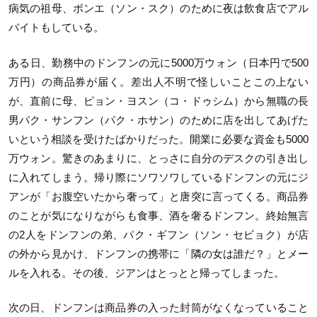
病気の祖母、ボンエ（ソン・スク）のために夜は飲食店でアル
バイトもしている。
ある日、勤務中のドンフンの元に5000万ウォン（日本円で500
万円）の商品券が届く。差出人不明で怪しいことこの上ない
が、直前に母、ピョン・ヨスン（コ・ドゥシム）から無職の長
男パク・サンフン（パク・ホサン）のために店を出してあげた
いという相談を受けたばかりだった。開業に必要な資金も5000
万ウォン。驚きのあまりに、とっさに自分のデスクの引き出し
に入れてしまう。帰り際にソワソワしているドンフンの元にジ
アンが「お腹空いたから奢って」と唐突に言ってくる。商品券
のことが気になりながらも食事、酒を奢るドンフン。終始無言
の2人をドンフンの弟、パク・ギフン（ソン・セビョク）が店
の外から見かけ、ドンフンの携帯に「隣の女は誰だ？」とメー
ルを入れる。その後、ジアンはとっとと帰ってしまった。
次の日、ドンフンは商品券の入った封筒がなくなっていること