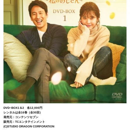
DVD−BOX1＆2 各12,000円
レンタルは全16巻（全30回）
発売元：コンテンツセブン
販売元：TCエンタテインメント
(C)STUDIO DRAGON CORPORATION