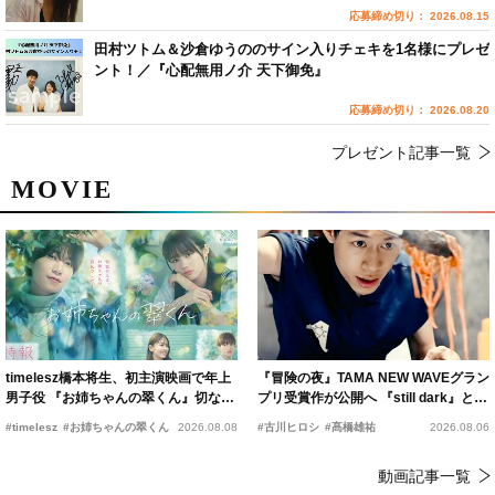
応募締め切り： 2026.08.15
田村ツトム＆沙倉ゆうののサイン入りチェキを1名様にプレゼ
ント！／『心配無用ノ介 天下御免』
応募締め切り： 2026.08.20
プレゼント記事一覧
MOVIE
timelesz橋本将生、初主演映画で年上
『冒険の夜』TAMA NEW WAVEグラン
男子役 『お姉ちゃんの翠くん』切ない
プリ受賞作が公開へ 『still dark』と同
恋の幕開けを予感
時上映決定
#timelesz
#お姉ちゃんの翠くん
2026.08.08
#古川ヒロシ
#髙橋雄祐
2026.08.06
動画記事一覧