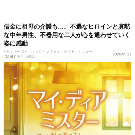
借金に祖母の介護も…。不遇なヒロインと寡黙
な中年男性、不器用な二人が心を通わせていく
姿に感動
#アイユー
#イ・ソンギュン
#マイ・ディア・ミスター
2020.05.31
#韓国ドラマ
#韓流