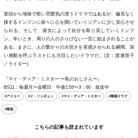
冒頭から地味で暗い雰囲気の漂うドラマではあるが、偏見なく
接するドンフンに徐々に心を開いていくジアンに少し安心させ
られる。そして、彼女によって自分を取り戻していくドンフ
ン。辛いとき、周りの人のさりげない一言に励まされることが
ある。まさに、人の繋がりの大切さを実感させられる瞬間。深
い感動を呼ぶラストにも注目したいドラマだ。(文：渡邉啓子
／ライター)
『マイ・ディア・ミスター 〜私のおじさん〜』
BS11：毎週月〜金曜日 午後1:59〜3：00 放送中
#アイユー
#イ・ソンギュン
#マイ・ディア・ミスター
#韓国ドラマ
#韓流
こちらの記事も読まれています