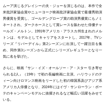
ムーア演じるグレイシーの夫・ジョーを演じるのは、本作で全
米批評家協会賞やニューヨーク映画批評家協会賞で最優秀助演
男優賞を受賞し、ゴールデングローブ賞の助演男優賞にもノミ
ネートされ、ダークホースとして賞レースを賑わせた俳優チャ
ールズ・メルトン。1991年アメリカ・アラスカ州生まれのメル
トンは、モデルとしてキャリアをスタートし、2017年、TVシ
リーズ『リバーデイル』第2シーズンに出演して一躍注目を集
め、同作第3シーズンから正式にシリーズレギュラーとなり一
気に名を挙げた。
さらに、映画『サン・イズ・オールソー・ア・スター 引き寄せ
られる2人』（19年）で初の長編映画に主演。ハリウッドのテ
ィーン向けロマンス映画をリードした初の韓国系及びアジア系
アメリカ人俳優となり、2024年にはイヴ・サンローラン・ボー
テのキャンペーンモデルに抜擢されるなど幅広い活躍をみせて
いる。