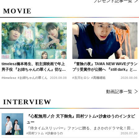
プレゼント記事一覧
MOVIE
timelesz橋本将生、初主演映画で年上
『冒険の夜』TAMA NEW WAVEグラン
男子役 『お姉ちゃんの翠くん』切ない
プリ受賞作が公開へ 『still dark』と同
恋の幕開けを予感
時上映決定
#timelesz
#お姉ちゃんの翠くん
2026.08.08
#古川ヒロシ
#髙橋雄祐
2026.08.06
動画記事一覧
INTERVIEW
『心配無用ノ介 天下御免』田村ツトム×沙倉ゆうのインタビ
ュー
『侍タイムスリッパー』ファンに贈る、まさかのドラマ化！田村ツトム×沙倉ゆうのが語る『心配無用ノ介』撮影秘話
#田村ツトム
#沙倉ゆうの
2026.07.30