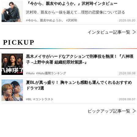
『今から、親友やめようか。』沢村玲インタビュー
沢村玲、親友から一線を越えて…理想の恋愛像について語る
#今から、親友やめようか。
#沢村玲
2026.06.20
インタビュー記事一覧
PICKUP
黒木メイサがハードなアクションで刑事役を熱演！『八神瑛
子 –上野中央署 組織犯罪対策課–』
#Hulu
#Hulu週間ランキング
2026.08.08
夏BLが真っ盛り！ 胸キュンも感動も運んでくれるおすすめ
ドラマ3選
#BL
#コントラスト
2026.08.07
ピックアップ記事一覧