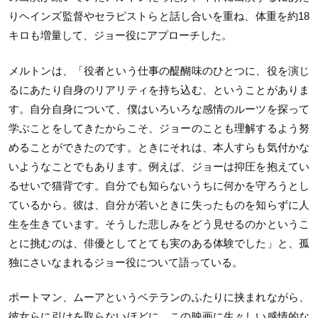
りヘインズ監督やセラピストらと話し合いを重ね、体重を約18
キロも増量して、ジョー役にアプローチした。
メルトンは、「役者という仕事の醍醐味のひとつに、役を演じ
るにあたり自身のリアリティを持ち込む、ということがありま
す。自分自身について、僕はいろいろな感情のルーツを探って
学ぶことをしてきたからこそ、ジョーのことも理解するよう努
めることができたのです。ときにそれは、本人すらも気付かな
いようなことでもあります。例えば、ジョーは抑圧を抱えてい
るせいで猫背です。自分でも知らないうちに何かを守ろうとし
ているから。彼は、自分が若いときに失ったものを知らずに人
生を生きています。そうした悲しみをどう見せるのかというこ
とに挑むのは、俳優としてとても実のある体験でした」と、孤
独にさいなまれるジョー役について語っている。
ポートマン、ムーアというベテランのふたりに挟まれながら、
彼女らに引けを取らないほどに、この映画に生々しい感情的な