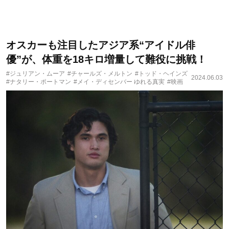
オスカーも注目したアジア系“アイドル俳
優”が、体重を18キロ増量して難役に挑戦！
#ジュリアン・ムーア
#チャールズ・メルトン
#トッド・ヘインズ
2024.06.03
#ナタリー・ポートマン
#メイ・ディセンバー ゆれる真実
#映画