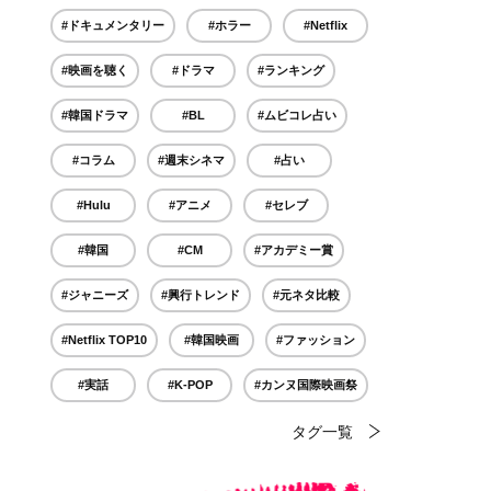
#ドキュメンタリー
#ホラー
#Netflix
#映画を聴く
#ドラマ
#ランキング
#韓国ドラマ
#BL
#ムビコレ占い
#コラム
#週末シネマ
#占い
#Hulu
#アニメ
#セレブ
#韓国
#CM
#アカデミー賞
#ジャニーズ
#興行トレンド
#元ネタ比較
#Netflix TOP10
#韓国映画
#ファッション
#実話
#K-POP
#カンヌ国際映画祭
タグ一覧