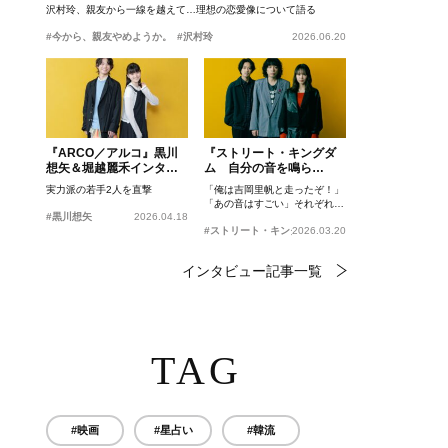
沢村玲、親友から一線を越えて…理想の恋愛像について語る
#今から、親友やめようか。
#沢村玲
2026.06.20
『ARCO／アルコ』黒川
『ストリート・キングダ
想矢＆堀越麗禾インタビ
ム 自分の音を鳴ら
ュー
せ。』峯田和伸、若葉竜
実力派の若手2人を直撃
「俺は吉岡里帆と走ったぞ！」
也、吉岡里帆インタビュ
「あの音はすごい」それぞれの
ー
#黒川想矢
2026.04.18
忘れがたいシーンとは？
#ストリート・キングダム 自分の音を鳴らせ。
2026.03.20
インタビュー記事一覧
TAG
#映画
#星占い
#韓流