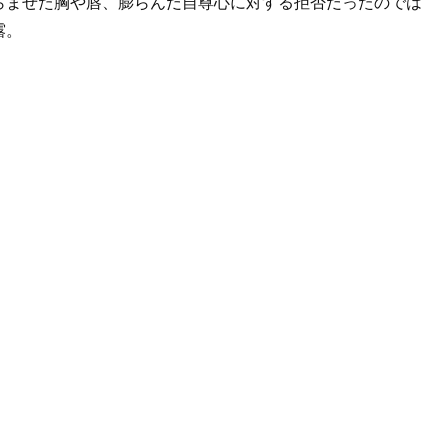
らませた胸や唇、膨らんだ自尊心に対する拒否だったのでは
露。