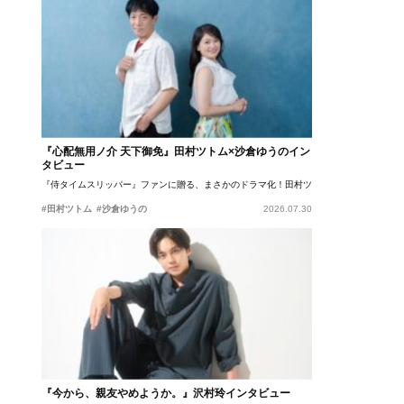
『心配無用ノ介 天下御免』田村ツトム×沙倉ゆうのイン
タビュー
『侍タイムスリッパー』ファンに贈る、まさかのドラマ化！田村ツトム×沙倉ゆうのが語
#田村ツトム
#沙倉ゆうの
2026.07.30
『今から、親友やめようか。』沢村玲インタビュー