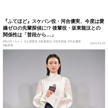
『ふてほど』スケバン役・河合優実、今度は愛
嬌ゼロの先輩探偵に!? 後輩役・坂東龍汰との
関係性は「普段から…」
#RoOT / ルート
#土屋貴史
#坂東龍汰
#寺本莉緒
#河合優実
2024.03.29
#篠原篤