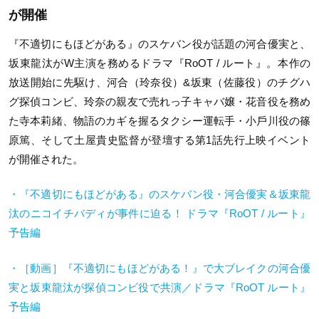
が開催
『不適切にもほどがある』のスケバン役が話題の河合優実と、
坂東龍汰が
W
主演を務めるドラマ『
RoOT /
ルート』。本作の
放送開始に先駆け、河合（玲奈役）
&
坂東（佐藤役）のチグハ
グ探偵コンビ、玲奈の親友で売れっ子キャバ嬢・花音役を務め
た寺本莉緒、物語のカギを握るタクシー運転手・小戶川役の篠
原篤、そして土屋貴史監督が登壇する第
1
話先行上映イベント
が開催された。
・『不適切にもほどがある』のスケバン役・河合優実＆坂東龍
汰のニコイチバディが事件に迫る！ ドラマ『
RoOT /
ルート』
予告編
・［動画］『不適切にもほどがある！』で大ブレイクの河合優
実と坂東龍汰が探偵コンビ役で共演／ドラマ『
RoOT
ルート』
予告編