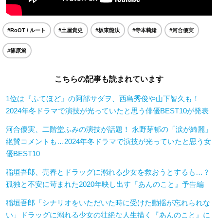
#RoOT / ルート
#土屋貴史
#坂東龍汰
#寺本莉緒
#河合優実
#篠原篤
こちらの記事も読まれています
1位は『ふてほど』の阿部サダヲ、西島秀俊や山下智久も！
2024年冬ドラマで演技が光っていたと思う俳優BEST10が発表
河合優実、二階堂ふみの演技が話題！ 永野芽郁の「涙が綺麗」
絶賛コメントも…2024年冬ドラマで演技が光っていたと思う女
優BEST10
稲垣吾郎、売春とドラッグに溺れる少女を救おうとするも…？
孤独と不安に苛まれた2020年映し出す『あんのこと』予告編
稲垣吾郎「シナリオをいただいた時に受けた動揺が忘れられな
い」ドラッグに溺れる少女の壮絶な人生描く『あんのこと』に