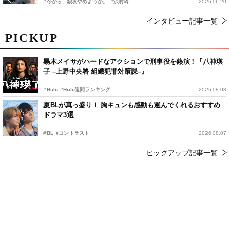
#今から、親友やめようか。
#沢村玲
2026.06.20
インタビュー記事一覧
PICKUP
黒木メイサがハードなアクションで刑事役を熱演！『八神瑛
子 –上野中央署 組織犯罪対策課–』
#Hulu
#Hulu週間ランキング
2026.08.08
夏BLが真っ盛り！ 胸キュンも感動も運んでくれるおすすめ
ドラマ3選
#BL
#コントラスト
2026.08.07
ピックアップ記事一覧