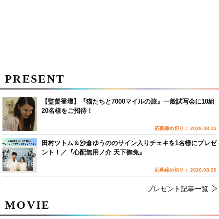
PRESENT
【監督登壇】『猫たちと7000マイルの旅』一般試写会に10組
20名様をご招待！
応募締め切り： 2026.08.15
田村ツトム＆沙倉ゆうののサイン入りチェキを1名様にプレゼ
ント！／『心配無用ノ介 天下御免』
応募締め切り： 2026.08.20
プレゼント記事一覧
MOVIE