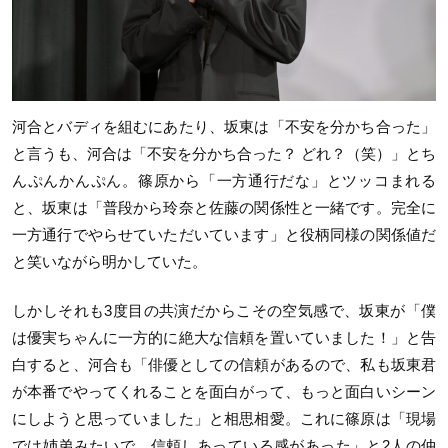
河合とバディを組むにあたり、坂東は「不安を分かち合った」
と言うも、河合は「不安を分かち合った？ どれ？（笑）」とち
んぷんかんぷん。篠原から「一方通行だな」とツッコまれる
と、坂東は「普段から玲奈と佐藤の関係性と一緒です。完全に
一方通行でやらせていただいています」と役柄同様の関係値だ
と笑いながら明かしていた。
しかしそれも
3
度目の共演だからこその空気感で、坂東が「僕
は優実ちゃんに一方的に絶大な信頼を置いていました！」と告
白すると、河合も「俳優としての信頼があるので、私も坂東君
が本番でやってくれることを面白がって、もっと面白いシーン
にしようと思っていました」と相思相愛。これに篠原は「現場
では姉弟みたいで、信頼しあっている感があった」と
2
人の仲