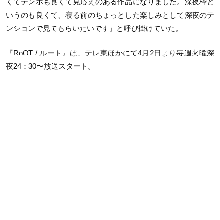
くてテンポも良くて見応えのある作品になりました。深夜枠と
いうのも良くて、寝る前のちょっとした楽しみとして深夜のテ
ンションで見てもらいたいです」と呼び掛けていた。
『
RoOT /
ルート』は、テレ東ほかにて
4
月
2
日より毎週火曜深
夜
24
：
30
〜放送スタート。