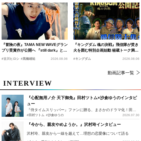
『冒険の夜』TAMA NEW WAVEグラン
『キングダム 魂の決戦』飛信隊が焚き
プリ受賞作が公開へ 『still dark』と同
火を囲む特別企画始動 秘蔵トーク満載
時上映決定
の“キングダムキャンプ”開催
#古川ヒロシ
#髙橋雄祐
2026.08.06
#キングダム
2026.08.06
動画記事一覧
INTERVIEW
『心配無用ノ介 天下御免』田村ツトム×沙倉ゆうのインタビ
ュー
『侍タイムスリッパー』ファンに贈る、まさかのドラマ化！田村ツトム×沙倉ゆうのが語る『心配無用ノ介』撮影秘話
#田村ツトム
#沙倉ゆうの
2026.07.30
『今から、親友やめようか。』沢村玲インタビュー
沢村玲、親友から一線を越えて…理想の恋愛像について語る