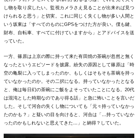
し物を取り戻したい。監視カメラさえ見ることが出来れば見つ
けられると思う」と切実。これに同じく失くし物が多い人間と
いう坂東は「すべてのものに
GPS
をつけた方が良い。僕も鍵、
財布、自転車、すべてに付けていますから」とアドバイスを送
っていた。
一方、篠原は上京の際に持って来た有田焼の茶碗が忽然と無く
なったというエピソードを披露。紛失の原因として篠原は「時
空の⻲裂に入ってしまったのか、もしくはそもそも茶碗を持っ
ていなかったのか。その二択になる。持っていなかったとなる
と、俺は毎日幻の茶碗にご飯をよそっていたことになる。
20
代
は混沌とした時期なのであり得る話」と急に怖いことを言いだ
した。そして河合の失くし物についても「元々持っていなかっ
たのかも？」と疑いの目を向けると、河合は「…持っていなか
ったのかもしれないと思えてきた…」と納得？していた。