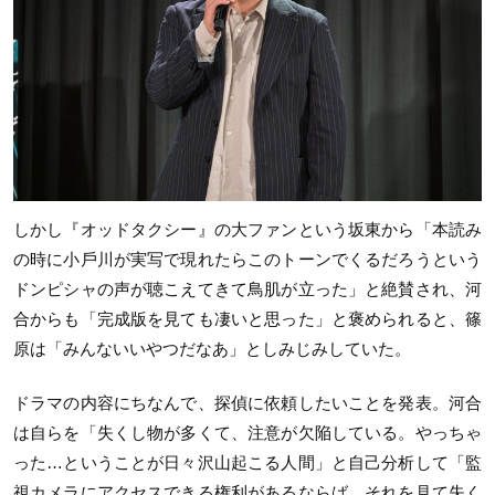
しかし『オッドタクシー』の大ファンという坂東から「本読み
の時に小戶川が実写で現れたらこのトーンでくるだろうという
ドンピシャの声が聴こえてきて鳥肌が立った」と絶賛され、河
合からも「完成版を見ても凄いと思った」と褒められると、篠
原は「みんないいやつだなあ」としみじみしていた。
ドラマの内容にちなんで、探偵に依頼したいことを発表。河合
は自らを「失くし物が多くて、注意が欠陥している。やっちゃ
った…ということが日々沢山起こる人間」と自己分析して「監
視カメラにアクセスできる権利があるならば、それを見て失く