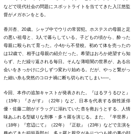
などで現代社会の問題にスポットライトを当ててきた入江悠監
督がメガホンをとる。
香川杏、20歳。シャブ中でウリの常習犯。ホステスの母親と足
の悪い祖母と、3人で暮らしている。子どもの頃から、酔った
母親に殴られて育った。小4から不登校。初めて体を売ったの
は12歳で、相手は母親の紹介だった。希望はおろか絶望すら知
らず、ただ繰り返される毎日。そんな薄暗闇の世界が、ある出
会いをきっかけに少しずつ変わり始める。だが、やっと繋がっ
た細い糸も突然のコロナ禍に断ち切られてしまい──。
今回、本作の追加キャストが発表された。『はるヲうるひと』
（19年）『さがす』（22年）など、日本を代表する個性派俳
優・佐藤二朗がドラッグに溺れていた杏を救おうとする、人情
味あふれる型破りな刑事・多々羅を演じる。また、『半世界』
（18年）『窓辺にて』（22年）『正欲』（23年）などで主演を
務めてきた稲垣吾郎が、多々羅と親交がありつつも彼の裏の顔