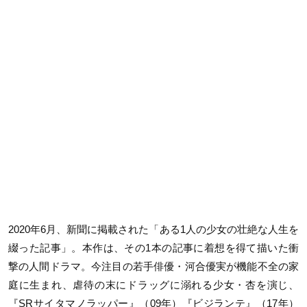
2020年6月、新聞に掲載された「ある1人の少女の壮絶な人生を
綴った記事」。本作は、その1本の記事に着想を得て描いた衝
撃の人間ドラマ。今注目の若手俳優・河合優実が機能不全の家
庭に生まれ、虐待の末にドラッグに溺れる少女・杏を演じ、
『SRサイタマノラッパー』（09年）『ビジランテ』（17年）