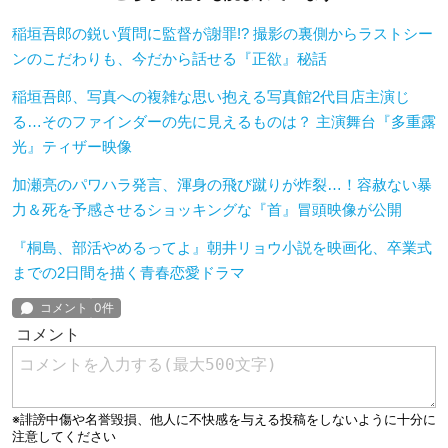
稲垣吾郎の鋭い質問に監督が謝罪!? 撮影の裏側からラストシー
ンのこだわりも、今だから話せる『正欲』秘話
稲垣吾郎、写真への複雑な思い抱える写真館2代目店主演じ
る…そのファインダーの先に見えるものは？ 主演舞台『多重露
光』ティザー映像
加瀬亮のパワハラ発言、渾身の飛び蹴りが炸裂…！容赦ない暴
力＆死を予感させるショッキングな『首』冒頭映像が公開
『桐島、部活やめるってよ』朝井リョウ小説を映画化、卒業式
までの2日間を描く青春恋愛ドラマ