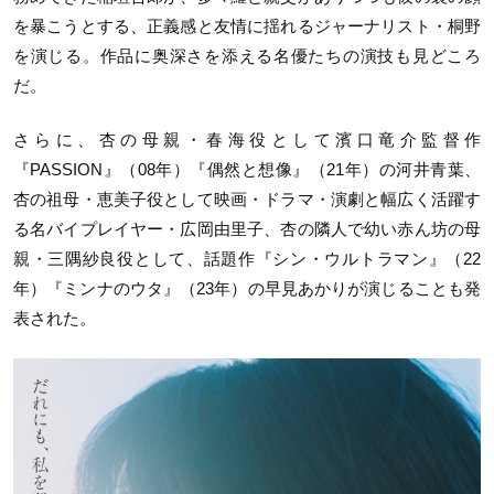
を暴こうとする、正義感と友情に揺れるジャーナリスト・桐野
を演じる。作品に奥深さを添える名優たちの演技も見どころ
だ。
さらに、杏の母親・春海役として濱口竜介監督作
『PASSION』（08年）『偶然と想像』（21年）の河井青葉、
杏の祖母・恵美子役として映画・ドラマ・演劇と幅広く活躍す
る名バイプレイヤー・広岡由里子、杏の隣人で幼い赤ん坊の母
親・三隅紗良役として、話題作『シン・ウルトラマン』（22
年）『ミンナのウタ』（23年）の早見あかりが演じることも発
表された。