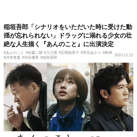
稲垣吾郎「シナリオをいただいた時に受けた動
揺が忘れられない」ドラッグに溺れる少女の壮
絶な人生描く『あんのこと』に出演決定
#あんのこと
#佐藤二朗
#入江悠
#広岡由里子
#早見あかり
#映画
2023.12.21
#河井青葉
#河合優実
#稲垣吾郎