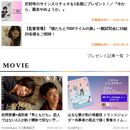
沢村玲のサイン入りチェキを1名様にプレゼント！／『今か
ら、親友やめようか。』
応募締め切り： 2026.08.14
【監督登壇】『猫たちと7000マイルの旅』一般試写会に10組
20名様をご招待！
応募締め切り： 2026.08.15
プレゼント記事一覧
MOVIE
松岡茉優×成田凌『男ともだち』 恋人
はるな愛が初の母親役 トランスジェン
ではない2人が紡ぐ曖昧で切ない予告
ダー当事者の視点で描く青春タイムス
編解禁
リップコメディ
#chilldspot
#三島有紀子
2026.08.10
#LGBTQ＋
2026.08.09