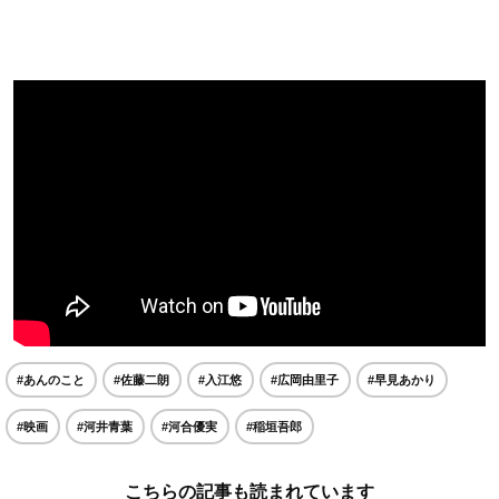
#あんのこと
#佐藤二朗
#入江悠
#広岡由里子
#早見あかり
#映画
#河井青葉
#河合優実
#稲垣吾郎
こちらの記事も読まれています