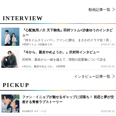
動画記事一覧
INTERVIEW
『心配無用ノ介 天下御免』田村ツトム×沙倉ゆうのインタビ
ュー
『侍タイムスリッパー』ファンに贈る、まさかのドラマ化！田村ツトム×沙倉ゆうのが語る『心配無用ノ介』撮影秘話
#田村ツトム
#沙倉ゆうの
2026.07.30
『今から、親友やめようか。』沢村玲インタビュー
沢村玲、親友から一線を越えて…理想の恋愛像について語る
#今から、親友やめようか。
#沢村玲
2026.06.20
インタビュー記事一覧
PICKUP
ファン・イニョプが魅せるギャップに沼落ち！ 初恋と夢が交
差する青春ラブストーリー
#U-NEXT
#イ・ヘリ
2026.08.10