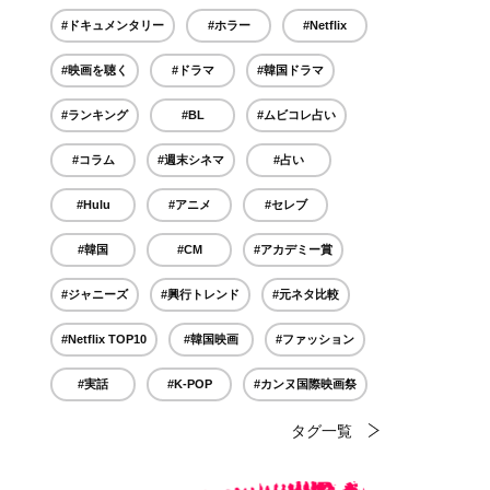
#ドキュメンタリー
#ホラー
#Netflix
#映画を聴く
#ドラマ
#韓国ドラマ
#ランキング
#BL
#ムビコレ占い
#コラム
#週末シネマ
#占い
#Hulu
#アニメ
#セレブ
#韓国
#CM
#アカデミー賞
#ジャニーズ
#興行トレンド
#元ネタ比較
#Netflix TOP10
#韓国映画
#ファッション
#実話
#K-POP
#カンヌ国際映画祭
タグ一覧