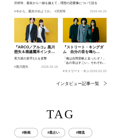
沢村玲、親友から一線を越えて…理想の恋愛像について語る
#今から、親友やめようか。
#沢村玲
2026.06.20
『ARCO／アルコ』黒川
『ストリート・キングダ
想矢＆堀越麗禾インタビ
ム 自分の音を鳴ら
ュー
せ。』峯田和伸、若葉竜
実力派の若手2人を直撃
「俺は吉岡里帆と走ったぞ！」
也、吉岡里帆インタビュ
「あの音はすごい」それぞれの
ー
#黒川想矢
2026.04.18
忘れがたいシーンとは？
#ストリート・キングダム 自分の音を鳴らせ。
2026.03.20
インタビュー記事一覧
TAG
#映画
#星占い
#韓流