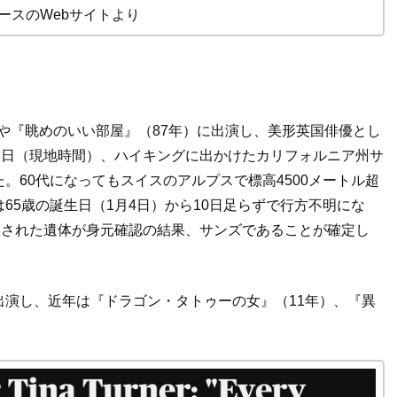
ュースのWebサイトより
や『眺めのいい部屋』（
87
年）に出演し、美形英国俳優とし
3
日（現地時間）、ハイキングに出かけたカリフォルニア州サ
た。
60
代になってもスイスのアルプスで標高
4500
メートル超
は
65
歳の誕生日（
1
月
4
日）から
10
日足らずで行方不明にな
見された遺体が身元確認の結果、サンズであることが確定し
出演し、近年は『ドラゴン・タトゥーの女』（
11
年）、『異