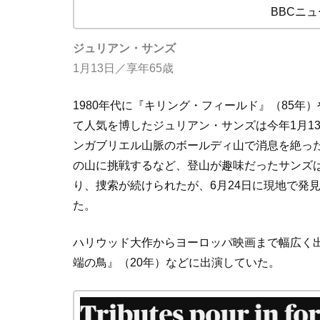
BBCニ
ジュリアン・サンズ
1月
13
日／享年
65
歳
1980年代に『キリング・フィールド』（
85
年）
て人気を博したジュリアン・サンズは今年
1
月
1
ンガブリエル山脈のボールディ山で消息を絶っ
の山に挑戦するなど、登山が趣味だったサンズ
り、捜索が続けられたが、
6
月
24
日に現地で発
た。
ハリウッド大作からヨーロッパ映画まで幅広く
端の鳥』（
20
年）などに出演していた。