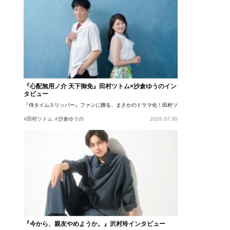
『心配無用ノ介 天下御免』田村ツトム×沙倉ゆうのイン
タビュー
『侍タイムスリッパー』ファンに贈る、まさかのドラマ化！田村ツトム×沙倉ゆうのが語
#田村ツトム
#沙倉ゆうの
2026.07.30
『今から、親友やめようか。』沢村玲インタビュー