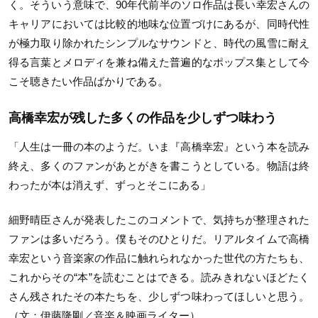
く。そういう意味で、90年代前半のソロ作品は長い幸宏さんの
キャリアにおいては比較的地味な位置づけにあるが、同時代性
が極力取り除かれたシンプルなサウンドと、時代の風雪に耐え
得る言葉とメロディを兼ね備えた普遍的なポップス集として今
こそ聴きたい作品ばかりである。
高橋幸宏が残した多くの作品を少しずつ味わう
「人生は一冊の本のようだ。いま『高橋幸宏』という本を読み
終え、多くのファンがあとがきを書こうとしている。物語は終
わったが本は消えず、ずっとそこにある」
細野晴臣さんが発表したこのコメントで、気持ちが整理された
ファンは多いだろう。僕もそのひとりだ。リアルタイムで高橋
幸宏という音楽家の作品に触れられなかった世代の方たちも、
これからその“本”を読むことはできる。読みきれないほどたく
さん残されたその本たちを、少しずつ味わってほしいと思う。
（文：伊藤隆剛／音楽＆映画ライター）