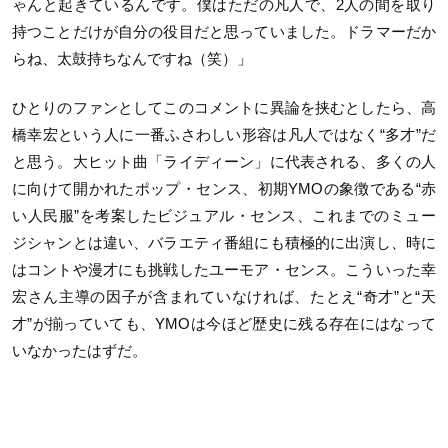
ゃんと起きているんです。僕はただの凡人で、2人の間を取り
持つことだけが自分の役目だと思っていました。ドラマーだか
らね、太鼓持ちなんですね（笑）」
ひとりのファンとしてこのコメントに異論を挟むとしたら、高
橋幸宏という人に一番ふさわしい形容は凡人ではなく“多才”だ
と思う。大ヒット曲「ライディーン」に代表される、多くの人
に向けて開かれたポップ・センス、初期YMOの象徴である“赤
い人民服”を考案したビジュアル・センス、これまでのミュー
ジシャンとは違い、バラエティ番組にも積極的に出演し、時に
はコントや漫才にも挑戦したユーモア・センス。こういった幸
宏さん主導の因子が含まれていなければ、たとえ“奇才”と“天
才”が揃っていても、YMOは今ほど歴史に残る存在にはなって
いなかったはずだ。