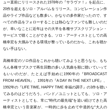
ュー直前にリリースされた1978年の『サラヴァ！』を起点に、
20作を超えるソロ・アルバムをリリース。コンピレーション作
品やライブ作品なども数多い。かなりの多作家だったので、す
べての作品をフォローすることは熱心なファンでも難しいのだ
が、幸いなことに近年はその大半を各種サブスクリプション・
サービスで聴くことができる。ソロ・アーティストとしての高
橋幸宏を大掴みできる環境が整っているのだから、これを聴か
ない手はない。
高橋幸宏のソロ作品をこれから聴いてみようと思うなら、もち
ろん各種サブスクで再生回数の多い人気曲を順に聴いていって
もいいのだが、たとえば手始めに1990年の『BROADCAST
FROM HEAVEN』、1991年の『A DAY IN THE NEXT LIFE』、
1992年の『LIFE TIME, HAPPY TIME 幸福の調子』の3作を聴い
てみるのはどうだろう。バンド／ユニットとしても、ソロ・ア
ーティストとしても、常に“時代の最先端”を追い続けてきた高
橋幸宏という音楽家が、一時的に歩を止めて中道的な“大人の