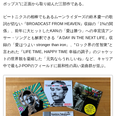
ポップス”に正面から取り組んだ三部作である。
ビートニクスの相棒でもあるムーンライダーズの鈴木慶一の歌
詞が切ない『BROADCAST FROM HEAVEN』収録の「1%の関
係」、前年に大ヒットしたKANの「愛は勝つ」への幸宏流アン
サー・ソングとも解釈できる『A DAY IN THE NEXT LIFE』収
録の「愛はつよい stronger than iron」、“ロック界の笠智衆”と
言われた『LIFE TIME, HAPPY TIME 幸福の調子』のジャケッ
トの世界観を凝縮した「元気ならうれしいね」など、キャリア
中で最もJ-POPのフィールドに親和性の高い楽曲群が並ぶ。