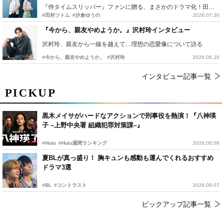
『侍タイムスリッパー』ファンに贈る、まさかのドラマ化！田村ツトム×沙倉ゆうのが語る『心配無用ノ介』撮影秘話
#田村ツトム
#沙倉ゆうの
2026.07.30
『今から、親友やめようか。』沢村玲インタビュー
沢村玲、親友から一線を越えて…理想の恋愛像について語る
#今から、親友やめようか。
#沢村玲
2026.06.20
インタビュー記事一覧
PICKUP
黒木メイサがハードなアクションで刑事役を熱演！『八神瑛
子 –上野中央署 組織犯罪対策課–』
#Hulu
#Hulu週間ランキング
2026.08.08
夏BLが真っ盛り！ 胸キュンも感動も運んでくれるおすすめ
ドラマ3選
#BL
#コントラスト
2026.08.07
ピックアップ記事一覧