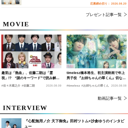
応募締め切り： 2026.08.20
プレゼント記事一覧
MOVIE
趣里は「熱血」、佐藤二朗は「霊
timelesz橋本将生、初主演映画で年上
視」!? “謎のキーワード”で読み解く
男子役 『お姉ちゃんの翠くん』切ない
『踊る大捜査線 N.E.W.』新メンバー
恋の幕開けを予感
#佐々木蔵之介
#佐藤二朗
2026.08.09
#timelesz
#お姉ちゃんの翠くん
2026.08.08
動画記事一覧
INTERVIEW
『心配無用ノ介 天下御免』田村ツトム×沙倉ゆうのインタビ
ュー