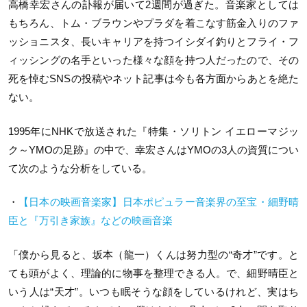
高橋幸宏さんの訃報が届いて2週間が過ぎた。音楽家としては
もちろん、トム・ブラウンやプラダを着こなす筋金入りのファ
ッショニスタ、長いキャリアを持つイシダイ釣りとフライ・フ
ィッシングの名手といった様々な顔を持つ人だったので、その
死を悼むSNSの投稿やネット記事は今も各方面からあとを絶た
ない。
1995年にNHKで放送された『特集・ソリトン イエローマジッ
ク～YMOの足跡』の中で、幸宏さんはYMOの3人の資質につい
て次のような分析をしている。
・
【日本の映画音楽家】日本ポピュラー音楽界の至宝・細野晴
臣と『万引き家族』などの映画音楽
「僕から見ると、坂本（龍一）くんは努力型の“奇才”です。と
ても頭がよく、理論的に物事を整理できる人。で、細野晴臣と
いう人は“天才”。いつも眠そうな顔をしているけれど、実はち