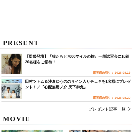
PRESENT
【監督登壇】『猫たちと7000マイルの旅』一般試写会に10組
20名様をご招待！
応募締め切り： 2026.08.15
田村ツトム＆沙倉ゆうののサイン入りチェキを1名様にプレゼ
ント！／『心配無用ノ介 天下御免』
応募締め切り： 2026.08.20
プレゼント記事一覧
MOVIE