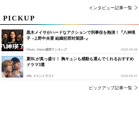
インタビュー記事一覧
PICKUP
黒木メイサがハードなアクションで刑事役を熱演！『八神瑛
子 –上野中央署 組織犯罪対策課–』
#Hulu
#Hulu週間ランキング
2026.08.08
夏BLが真っ盛り！ 胸キュンも感動も運んでくれるおすすめ
ドラマ3選
#BL
#コントラスト
2026.08.07
ピックアップ記事一覧