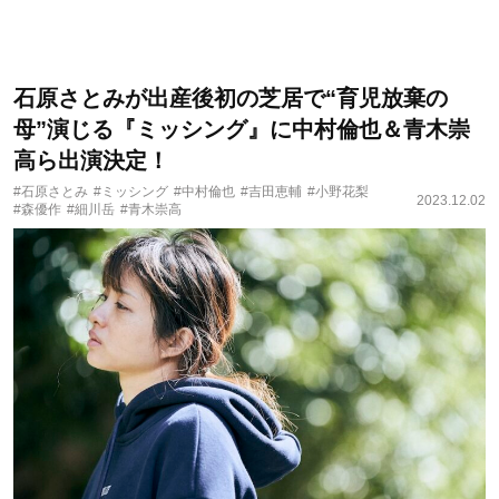
石原さとみが出産後初の芝居で“育児放棄の
母”演じる『ミッシング』に中村倫也＆青木崇
高ら出演決定！
#石原さとみ
#ミッシング
#中村倫也
#吉田恵輔
#小野花梨
2023.12.02
#森優作
#細川岳
#青木崇高