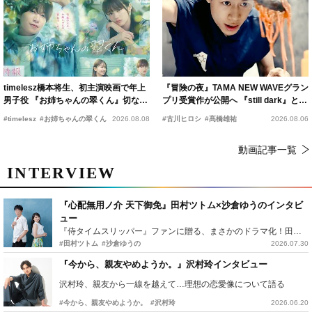
timelesz橋本将生、初主演映画で年上
『冒険の夜』TAMA NEW WAVEグラン
男子役 『お姉ちゃんの翠くん』切ない
プリ受賞作が公開へ 『still dark』と同
恋の幕開けを予感
時上映決定
#timelesz
#お姉ちゃんの翠くん
2026.08.08
#古川ヒロシ
#髙橋雄祐
2026.08.06
動画記事一覧
INTERVIEW
『心配無用ノ介 天下御免』田村ツトム×沙倉ゆうのインタビ
ュー
『侍タイムスリッパー』ファンに贈る、まさかのドラマ化！田村ツトム×沙倉ゆうのが語る『心配無用ノ介』撮影秘話
#田村ツトム
#沙倉ゆうの
2026.07.30
『今から、親友やめようか。』沢村玲インタビュー
沢村玲、親友から一線を越えて…理想の恋愛像について語る
#今から、親友やめようか。
#沢村玲
2026.06.20