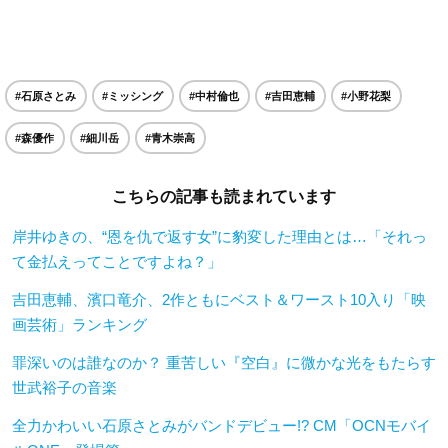
#石原さとみ
#ミッシング
#中村倫也
#吉田恵輔
#小野花梨
#森優作
#細川岳
#青木崇高
こちらの記事も読まれています
岸井ゆきの、“恩を仇で返す女”に豹変した理由とは…「それっ
て金払えってことですよね？」
吉田恵輔、濱口竜介、2作ともにベスト＆ワースト10入り「映
画芸術」ランキング
罪深いのは誰なのか？ 重苦しい『空白』に微かな光をもたらす
世武裕子の音楽
全力かわいい石原さとみがバンドデビュー!? CM「OCNモバイ