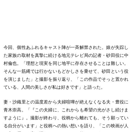
今回、個性あふれるキャスト陣が一斉解禁された。娘が失踪し
た家族の取材を真摯に続ける地元テレビ局の記者・砂田役に中
村倫也。「理想と現実を同じ地平に存在させることは難しい。
そんな一筋縄では行かないもどかしさを乗せて、砂田という役
を演じました」と撮影を振り返り、「この作品でそっと置かれ
ている、人間の美しさが私は好きです」と語った。
妻・沙織里との温度差から夫婦喧嘩が絶えなくなる夫・豊役に
青木崇高。「『この夫婦に、これからも希望の光がさし続けま
すように』。撮影が終わり、役柄から離れても、そう願ってい
る自分がいます」と役柄への熱い想いを語り、「この映画が人