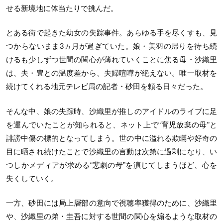
せる新境地に体当たりで挑んだ。
とある街で起きた幼女の失踪事件。あらゆる手を尽くすも、見
つからないまま3ヵ月が過ぎていた。娘・美羽の帰りを待ち続
けるも少しずつ世間の関心が薄れていくことに焦る母・沙織里
は、夫・豊との温度差から、夫婦喧嘩が絶えない。唯一取材を
続けてくれる地元テレビ局の記者・砂田を頼る日々だった。
そんな中、娘の失踪時、沙織里が推しのアイドルのライブに足
を運んでいたことが知られると、ネット上で“育児放棄の母”と
誹謗中傷の標的となってしまう。世の中に溢れる欺瞞や好奇の
目に晒され続けたことで沙織里の言動は次第に過剰になり、い
つしかメディアが求める“悲劇の母”を演じてしまうほど、心を
失くしていく。
一方、砂田には局上層部の意向で視聴率獲得のために、沙織里
や、沙織里の弟・圭吾に対する世間の関心を煽るような取材の