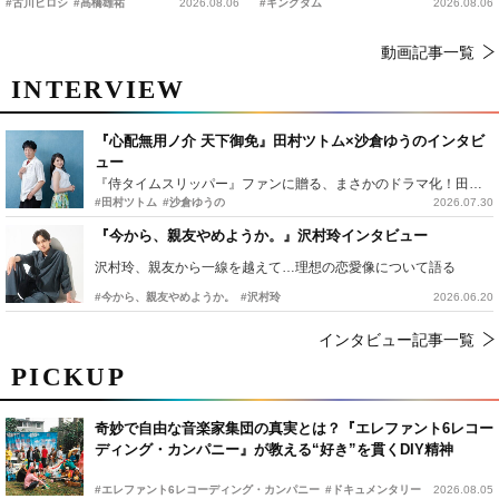
#古川ヒロシ
#髙橋雄祐
2026.08.06
#キングダム
2026.08.06
動画記事一覧
INTERVIEW
『心配無用ノ介 天下御免』田村ツトム×沙倉ゆうのインタビ
ュー
『侍タイムスリッパー』ファンに贈る、まさかのドラマ化！田村ツトム×沙倉ゆうのが語る『心配無用ノ介』撮影秘話
#田村ツトム
#沙倉ゆうの
2026.07.30
『今から、親友やめようか。』沢村玲インタビュー
沢村玲、親友から一線を越えて…理想の恋愛像について語る
#今から、親友やめようか。
#沢村玲
2026.06.20
インタビュー記事一覧
PICKUP
奇妙で自由な音楽家集団の真実とは？『エレファント6レコー
ディング・カンパニー』が教える“好き”を貫くDIY精神
#エレファント6レコーディング・カンパニー
#ドキュメンタリー
2026.08.05