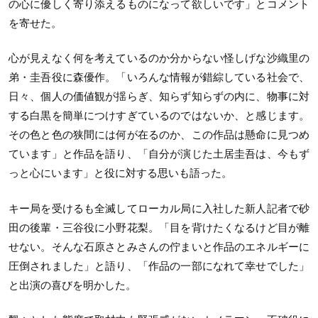
の心に優しく寄り添えるものになって欲しいです」とコメント
を寄せた。
心が見えなく何を考えているのか分からない怪しげな沙織里の
弟・圭吾役に森優作。「いろんな情報が錯綜している社会で、
日々、個人の価値観が揺らぎ、知らず知らずの内に、物事に対
する白黒を簡単につけすぎているのではないか、と感じます。
その色と色の狭間には何が在るのか、この作品は懸命に見つめ
ています」と作品を語り、「自分が演じた土居圭吾は、今もず
っと心にいます」と役に対する思いも語った。
キー局を受けるも全滅してローカル局に入社した新人記者で砂
田の後輩・三谷役に小野花梨。「目を背けたくなるけど目が離
せない。そんな石原さとみさんの佇まいと作品のエネルギーに
圧倒されました」と語り、「作品の一部になれて幸せでした」
と出演の喜びを明かした。