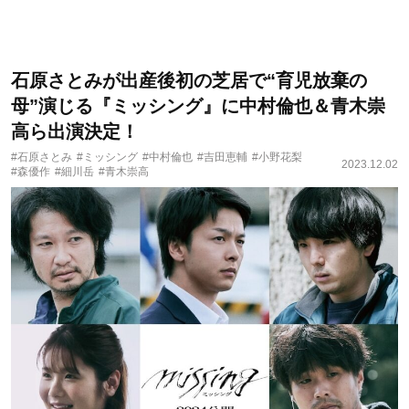
石原さとみが出産後初の芝居で“育児放棄の
母”演じる『ミッシング』に中村倫也＆青木崇
高ら出演決定！
#石原さとみ
#ミッシング
#中村倫也
#吉田恵輔
#小野花梨
2023.12.02
#森優作
#細川岳
#青木崇高