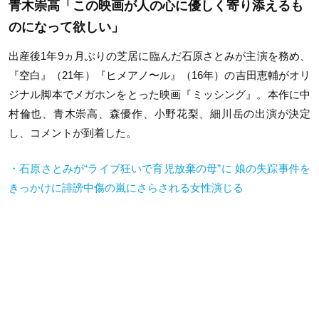
青木崇高「この映画が人の心に優しく寄り添えるも
のになって欲しい」
出産後1年9ヵ月ぶりの芝居に臨んだ石原さとみが主演を務め、
『空白』（21年）『ヒメアノ〜ル』（16年）の吉田恵輔がオリ
ジナル脚本でメガホンをとった映画『ミッシング』。本作に中
村倫也、青木崇高、森優作、小野花梨、細川岳の出演が決定
し、コメントが到着した。
・石原さとみが“ライブ狂いで育児放棄の母”に 娘の失踪事件を
きっかけに誹謗中傷の嵐にさらされる女性演じる