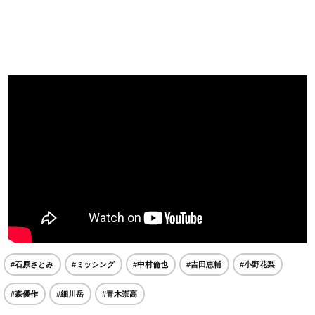
#石原さとみ
#ミッシング
#中村倫也
#吉田恵輔
#小野花梨
#森優作
#細川岳
#青木崇高