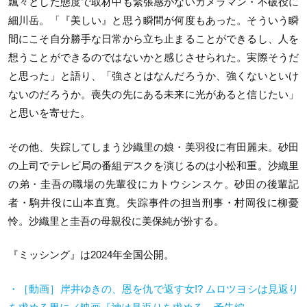
飄々とした態度で取材中も緊張感がないカメラマン・不破役に
細川岳。「『美しい』と思う瞬間が何度もあった。そういう瞬
間にこそ自分勝手な日常から立ち止まることができるし、人を
想うことができるのではないかと感じさせられた。実際そうだ
と思った」と語り、「強さとはなんだろうか、強くないといけ
ないのだろうか。喪失の先にある未来に光があると信じたい」
と思いを寄せた。
その他、失踪してしまう沙織里の娘・美羽役に有田麗未。砂田
の上司でテレビ局の番組デスクを演じるのは小松和重。沙織里
の弟・圭吾の職場の先輩役にカトウシンスケ。砂田の後輩記
者・駒井役に山本直寛。失踪事件の担当刑事・村岡役に柳憂
怜。沙織里と圭吾の母親役に美保純が扮する。
『ミッシング』は2024年全国公開。
・［動画］岸井ゆきの、恩を仇で返す女
!?
ムロツヨシは見返り