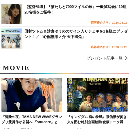
【監督登壇】『猫たちと7000マイルの旅』一般試写会に10組
20名様をご招待！
応募締め切り： 2026.08.15
田村ツトム＆沙倉ゆうののサイン入りチェキを1名様にプレゼ
ント！／『心配無用ノ介 天下御免』
応募締め切り： 2026.08.20
プレゼント記事一覧
MOVIE
『冒険の夜』TAMA NEW WAVEグラン
『キングダム 魂の決戦』飛信隊が焚き
プリ受賞作が公開へ 『still dark』と同
火を囲む特別企画始動 秘蔵トーク満載
時上映決定
の“キングダムキャンプ”開催