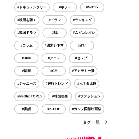
#ドキュメンタリー
#ホラー
#Netflix
#映画を聴く
#ドラマ
#ランキング
#韓国ドラマ
#BL
#ムビコレ占い
#コラム
#週末シネマ
#占い
#Hulu
#アニメ
#セレブ
#韓国
#CM
#アカデミー賞
#ジャニーズ
#興行トレンド
#元ネタ比較
#Netflix TOP10
#韓国映画
#ファッション
#実話
#K-POP
#カンヌ国際映画祭
タグ一覧