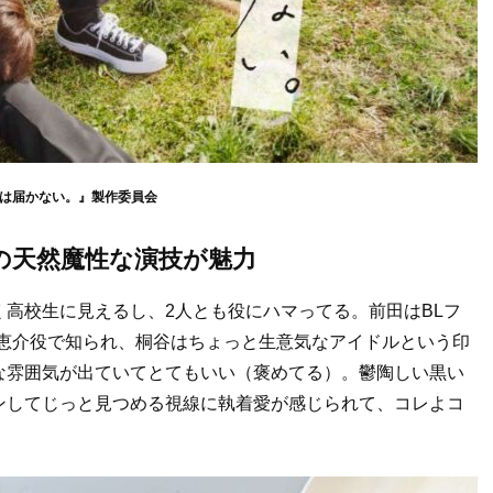
君には届かない。』製作委員会
の天然魔性な演技が魅力
高校生に見えるし、2人とも役にハマってる。前田はBLフ
の桐谷恵介役で知られ、桐谷はちょっと生意気なアイドルという印
な雰囲気が出ていてとてもいい（褒めてる）。鬱陶しい黒い
ンしてじっと見つめる視線に執着愛が感じられて、コレよコ