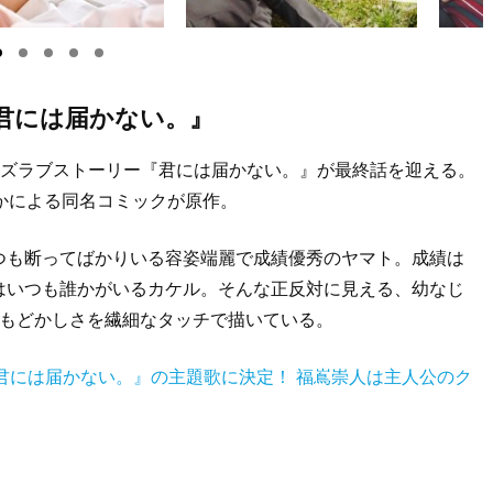
君には届かない。』
イズラブストーリー『君には届かない。』が最終話を迎える。
かによる同名コミックが原作。
つも断ってばかりいる容姿端麗で成績優秀のヤマト。成績は
はいつも誰かがいるカケル。そんな正反対に見える、幼なじ
いもどかしさを繊細なタッチで描いている。
ドラマ『君には届かない。』の主題歌に決定！ 福嶌崇人は主人公のク