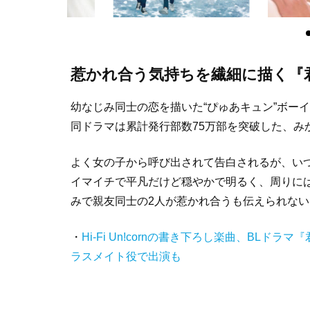
惹かれ合う気持ちを繊細に描く『
幼なじみ同士の恋を描いた“ぴゅあキュン”ボー
同ドラマは累計発行部数75万部を突破した、み
よく女の子から呼び出されて告白されるが、い
イマイチで平凡だけど穏やかで明るく、周りに
みで親友同士の2人が惹かれ合うも伝えられな
・
Hi-Fi Un!cornの書き下ろし楽曲、BL
ラスメイト役で出演も