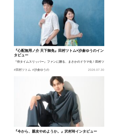
『心配無用ノ介 天下御免』田村ツトム×沙倉ゆうのイン
タビュー
『侍タイムスリッパー』ファンに贈る、まさかのドラマ化！田村ツトム×沙倉ゆうのが語
#田村ツトム
#沙倉ゆうの
2026.07.30
『今から、親友やめようか。』沢村玲インタビュー