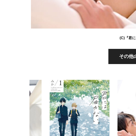
(C)『
その他