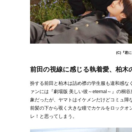
(C)『
前田の視線に感じる執着愛、柏木
扮する前田と柏木は詰め襟の学生服も違和感なく
ァンには『劇場版 美しい彼～eternal～』
象だったが、ヤマトはイケメンだけどコミュ障
前髪の下から覗く大きな瞳でカケルをロックオ
レ！と思ってしまう。