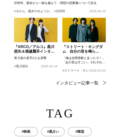
沢村玲、親友から一線を越えて…理想の恋愛像について語る
#今から、親友やめようか。
#沢村玲
2026.06.20
『ARCO／アルコ』黒川
『ストリート・キングダ
想矢＆堀越麗禾インタビ
ム 自分の音を鳴ら
ュー
せ。』峯田和伸、若葉竜
実力派の若手2人を直撃
「俺は吉岡里帆と走ったぞ！」
也、吉岡里帆インタビュ
「あの音はすごい」それぞれの
ー
#黒川想矢
2026.04.18
忘れがたいシーンとは？
#ストリート・キングダム 自分の音を鳴らせ。
2026.03.20
インタビュー記事一覧
TAG
#映画
#星占い
#韓流