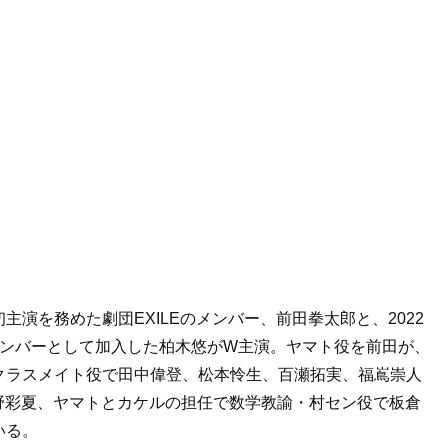
演を務めた劇団EXILEのメンバー、前田拳太郎と、2022
メンバーとして加入した柏木悠がW主演。ヤマト役を前田が、
クラスメイト役で田中偉登、松本怜生、百瀬拓実、福嶌崇人
ト役で紺野彩夏、ヤマトとカケルの担任で数学教諭・村セン役で板倉
いる。