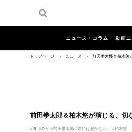
ニュース・コラム
動画ニ
トップページ
ニュース
前田拳太郎＆柏木悠
＞
＞
前田拳太郎＆柏木悠が演じる、切
#BL
#みか
#前田拳太郎
#君には届かない。
#柏木悠