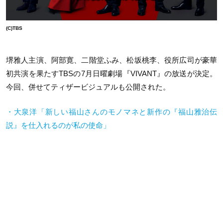
(C)TBS
堺雅人主演、阿部寛、二階堂ふみ、松坂桃李、役所広司が豪華
初共演を果たす
TBS
の
7
月日曜劇場『
VIVANT
』の放送が決定。
今回、併せてティザービジュアルも公開された。
・大泉洋「新しい福山さんのモノマネと新作の『福山雅治伝
説』を仕入れるのが私の使命」