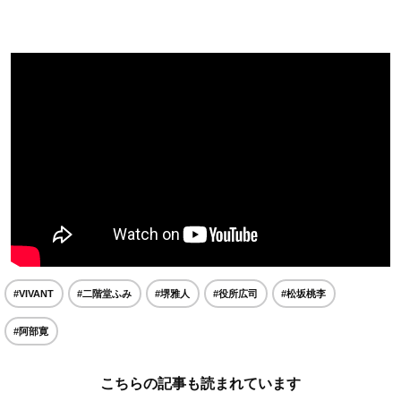
#VIVANT
#二階堂ふみ
#堺雅人
#役所広司
#松坂桃李
#阿部寛
こちらの記事も読まれています