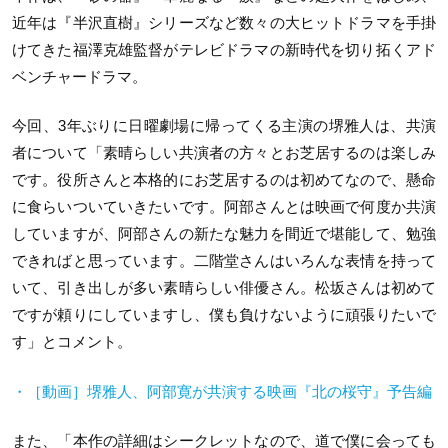
近年は『半沢直樹』シリーズなど数々の大ヒットドラマを手掛
けてきた福澤克雄監督がテレビドラマの新時代を切り拓くアド
ベンチャードラマ。
今回、
3
年ぶりに日曜劇場に帰ってくる主演の堺雅人は、共演
者について「素晴らしい共演者の方々とお芝居するのは楽しみ
です。役所さんと本格的にお芝居するのは初めてなので、懸命
に食らいついていきたいです。阿部さんとは映画で何度か共演
していますが、阿部さんの新たな魅力を間近で堪能して、勉強
できればと思っています。二階堂さんはいろんな表情を持って
いて、引き出しが多い素晴らしい俳優さん。松坂さんは初めて
ですが頼りにしていますし、僕も負けないように頑張りたいで
す」とコメント。
・［動画］堺雅人、阿部寛が共演する映画『北の桜守』予告編
また、「本作の詳細はシークレットなので、道で僕に会っても