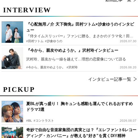
INTERVIEW
『心配無用ノ介 天下御免』田村ツトム×沙倉ゆうのインタビ
ュー
『侍タイムスリッパー』ファンに贈る、まさかのドラマ化！田村ツトム×沙倉ゆうのが語る『心配無用ノ介』撮影秘話
#田村ツトム
#沙倉ゆうの
2026.07.30
『今から、親友やめようか。』沢村玲インタビュー
沢村玲、親友から一線を越えて…理想の恋愛像について語る
#今から、親友やめようか。
#沢村玲
2026.06.20
インタビュー記事一覧
PICKUP
夏BLが真っ盛り！ 胸キュンも感動も運んでくれるおすすめ
ドラマ3選
#BL
#コントラスト
2026.08.07
奇妙で自由な音楽家集団の真実とは？『エレファント6レコー
ディング・カンパニー』が教える“好き”を貫くDIY精神