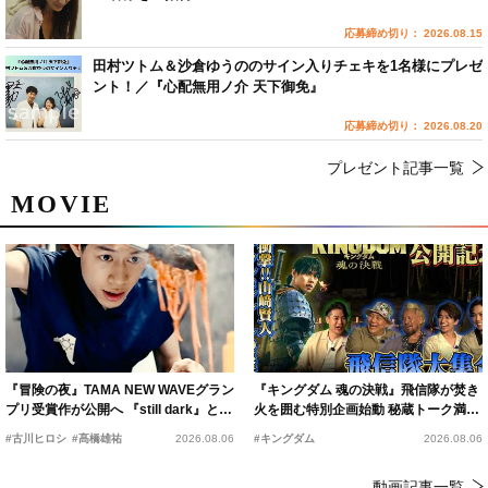
応募締め切り： 2026.08.15
田村ツトム＆沙倉ゆうののサイン入りチェキを1名様にプレゼ
ント！／『心配無用ノ介 天下御免』
応募締め切り： 2026.08.20
プレゼント記事一覧
MOVIE
『冒険の夜』TAMA NEW WAVEグラン
『キングダム 魂の決戦』飛信隊が焚き
プリ受賞作が公開へ 『still dark』と同
火を囲む特別企画始動 秘蔵トーク満載
時上映決定
の“キングダムキャンプ”開催
#古川ヒロシ
#髙橋雄祐
2026.08.06
#キングダム
2026.08.06
動画記事一覧