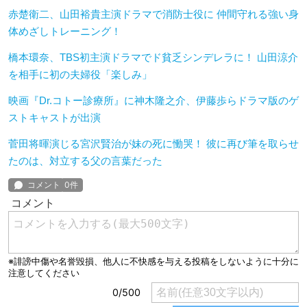
赤楚衛二、山田裕貴主演ドラマで消防士役に 仲間守れる強い身
体めざしトレーニング！
橋本環奈、TBS初主演ドラマでド貧乏シンデレラに！ 山田涼介
を相手に初の夫婦役「楽しみ」
映画『Dr.コトー診療所』に神木隆之介、伊藤歩らドラマ版のゲ
ストキャストが出演
菅田将暉演じる宮沢賢治が妹の死に慟哭！ 彼に再び筆を取らせ
たのは、対立する父の言葉だった