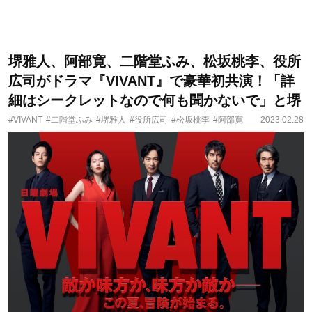
堺雅人、阿部寛、二階堂ふみ、松坂桃李、役所
広司がドラマ『VIVANT』で豪華初共演！「詳
細はシークレットなので何も聞かないで」と堺
#VIVANT
#二階堂ふみ
#堺雅人
#役所広司
#松坂桃李
#阿部寛
2023.02.28