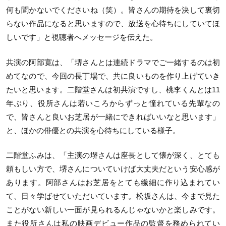
何も聞かないでくださいね（笑）。皆さんの期待を決して裏切
らない作品になると思いますので、放送を心待ちにしていてほ
しいです」と視聴者へメッセージを伝えた。
共演の阿部寛は、「堺さんとは連続ドラマでご一緒するのは初
めてなので、今回の長丁場で、共に良いものを作り上げていき
たいと思います。二階堂さんは初共演ですし、桃李くんとは
11
年ぶり、役所さんは若いころからずっと憧れている先輩なの
で、皆さんと良いお芝居が一緒にできればいいなと思います」
と、ほかの俳優との共演を心待ちにしている様子。
二階堂ふみは、「主演の堺さんは座長として懐が深く、とても
頼もしい方で、堺さんについていけば大丈夫だという安心感が
あります。阿部さんはお芝居をとても繊細に作り込まれてい
て、日々学ばせていただいています。松坂さんは、今まで見た
ことがない新しい一面が見られるんじゃないかと楽しみです。
また役所さんは私の映画デビュー作品の監督を務められてい