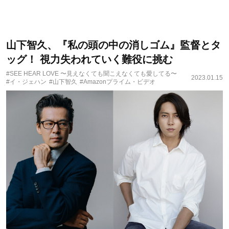
山下智久、『私の頭の中の消しゴム』監督とタ
ッグ！ 視力失われていく難役に挑む
#SEE HEAR LOVE 〜見えなくても聞こえなくても愛してる〜
2023.01.15
#イ・ジェハン
#山下智久
#Amazonプライム・ビデオ