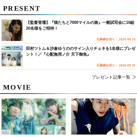
PRESENT
【監督登壇】『猫たちと7000マイルの旅』一般試写会に10組
20名様をご招待！
応募締め切り： 2026.08.15
田村ツトム＆沙倉ゆうののサイン入りチェキを1名様にプレゼ
ント！／『心配無用ノ介 天下御免』
応募締め切り： 2026.08.20
プレゼント記事一覧
MOVIE