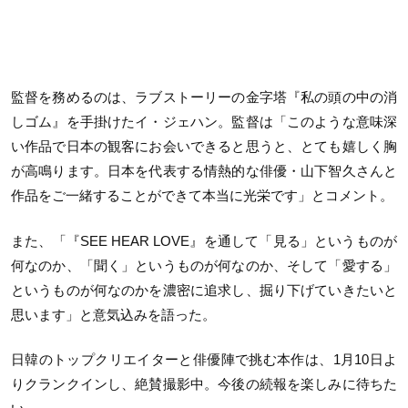
監督を務めるのは、ラブストーリーの金字塔『私の頭の中の消
しゴム』を手掛けたイ・ジェハン。監督は「このような意味深
い作品で日本の観客にお会いできると思うと、とても嬉しく胸
が高鳴ります。日本を代表する情熱的な俳優・山下智久さんと
作品をご一緒することができて本当に光栄です」とコメント。
また、「『
SEE HEAR LOVE
』を通して「見る」というものが
何なのか、「聞く」というものが何なのか、そして「愛する」
というものが何なのかを濃密に追求し、掘り下げていきたいと
思います」と意気込みを語った。
日韓のトップクリエイターと俳優陣で挑む本作は、
1
月
10
日よ
りクランクインし、絶賛撮影中。今後の続報を楽しみに待ちた