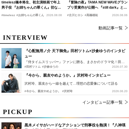
timelesz橋本将生、初主演映画で年上
『冒険の夜』TAMA NEW WAVEグラン
男子役 『お姉ちゃんの翠くん』切ない
プリ受賞作が公開へ 『still dark』と同
恋の幕開けを予感
時上映決定
#timelesz
#お姉ちゃんの翠くん
2026.08.08
#古川ヒロシ
#髙橋雄祐
2026.08.06
動画記事一覧
INTERVIEW
『心配無用ノ介 天下御免』田村ツトム×沙倉ゆうのインタビ
ュー
『侍タイムスリッパー』ファンに贈る、まさかのドラマ化！田村ツトム×沙倉ゆうのが語る『心配無用ノ介』撮影秘話
#田村ツトム
#沙倉ゆうの
2026.07.30
『今から、親友やめようか。』沢村玲インタビュー
沢村玲、親友から一線を越えて…理想の恋愛像について語る
#今から、親友やめようか。
#沢村玲
2026.06.20
インタビュー記事一覧
PICKUP
黒木メイサがハードなアクションで刑事役を熱演！『八神瑛