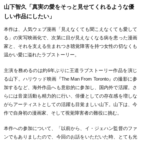
山下智久「真実の愛をそっと見せてくれるような優
しい作品にしたい」
本作は、人気ウェブ漫画「見えなくても聞こえなくても愛して
る」の実写映画化で、次第に目が見えなくなる病を患った漫画
家と、それを支える生まれつき聴覚障害を持つ女性の切なくも
温かい愛に溢れたラブストーリー。
主演を務めるのは約
6
年ぶりに王道ラブストーリー作品を演じ
る山下。ハリウッド映画『
The Man From Toronto
』の撮影に参
加するなど、海外作品へも意欲的に参加し、国内外で活躍。さ
らには音楽活動も精力的に行い、俳優としての存在感を増しな
がらアーティストとしての活躍も目覚ましい山下。山下は、今
作で自身初の漫画家、そして視覚障害者の難役に挑む。
本作への参加について、「以前から、イ・ジェハン監督のファ
ンでもありましたので、今回のお話をいただいた時、とても光