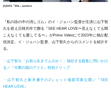
(C)2023「SHL」partners
『私の頭の中の消しゴム』のイ・ジェハン監督が主演に山下智
久を迎え日韓共作で贈る『SEE HEAR LOVE〜見えなくても聞
こえなくても愛してる〜』が
Prime Video
にて
2023
年に独占配
信決定。イ・ジェハン監督、山下智久からのコメントを紹介す
る。
・山下智久「お前ら生きてんのか！」熱狂する観客に問いかけ
る／『今際の国のアリス』特別クリップ
・山下智久と新木優子の2ショット場面写真公開／『SEE
HEAR LOVE』