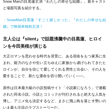
Snow Man
の目黒蓮主演『わたしの幸せな結婚』。新キャスト
と場面写真を紹介する。
・SnowMan目黒蓮「すごく嬉しかった」『わたしの幸せな結
婚』で映画単独初主演！
主人公は『silent』で話題沸騰中の目黒蓮、ヒロイ
ンを今田美桜が演じる
大正ロマンを思わせる時代を背景に、ある宿命をもつ家系に生
まれ、能力のなさや生い立ちゆえに家族から虐げられてきたヒ
ロインが、自分を信じて愛してくれる男性と出会い、その人を
愛することで、新たな運命を切り開いていく——。
原作は日本最大級の小説投稿サイト「小説家になろう」で連載
された同名小説。小説とコミックが刊行されると絶大な人気を
博し、アニメ化も決定するなど、まさに飛ぶ鳥を落とす勢いの
いま最も注目のラブストーリーだ。