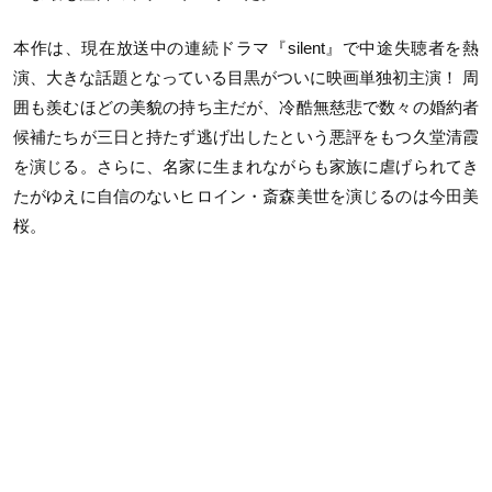
本作は、現在放送中の連続ドラマ『
silent
』で
中途失聴者を熱
演、大きな話題となっている
目黒がついに映画単独初主演！ 周
囲も羨むほどの美貌の持ち主だが、冷酷無慈悲で数々の婚約者
候補たちが三日と持たず逃げ出したという悪評をもつ久堂清霞
を演じる。さらに、名家に生まれながらも家族に虐げられてき
たがゆえに自信のないヒロイン・斎森美世を演じるのは今田美
桜。