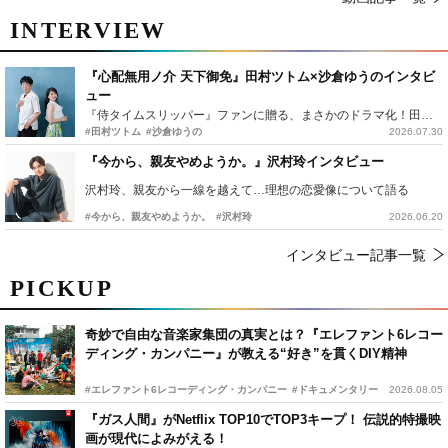
INTERVIEW
『心配無用ノ介 天下御免』田村ツトム×沙倉ゆうのインタビ
ュー
『侍タイムスリッパー』ファンに贈る、まさかのドラマ化！田村ツトム×沙倉ゆうのが語る『心配無用ノ介』撮影秘話
#田村ツトム
#沙倉ゆうの
2026.07.30
『今から、親友やめようか。』沢村玲インタビュー
沢村玲、親友から一線を越えて…理想の恋愛像について語る
#今から、親友やめようか。
#沢村玲
2026.06.20
インタビュー記事一覧
PICKUP
奇妙で自由な音楽家集団の真実とは？『エレファント6レコー
ディング・カンパニー』が教える“好き”を貫くDIY精神
#エレファント6レコーディング・カンパニー
#ドキュメンタリー
2026.08.05
『ガス人間』がNetflix TOP10でTOP3キープ！ 伝説的特撮映
画が現代によみがえる！