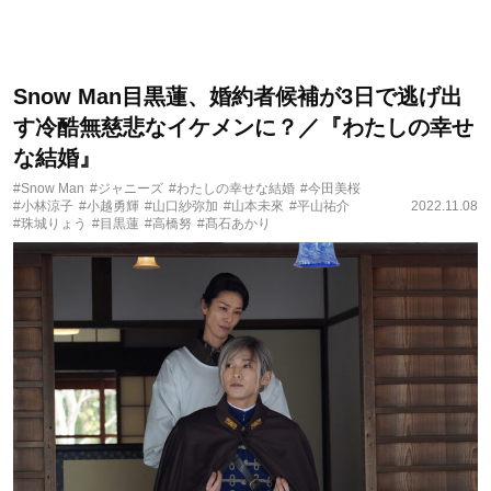
Snow Man目黒蓮、婚約者候補が3日で逃げ出
す冷酷無慈悲なイケメンに？／『わたしの幸せ
な結婚』
#Snow Man
#ジャニーズ
#わたしの幸せな結婚
#今田美桜
#小林涼子
#小越勇輝
#山口紗弥加
#山本未來
#平山祐介
2022.11.08
#珠城りょう
#目黒蓮
#高橋努
#髙石あかり