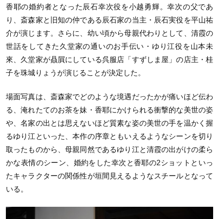
香耶の婚約者となった辰石幸次役を小越勇輝。幸次の父であ
り、斎森家と旧知の仲である辰石家の当主・辰石実役を平山祐
介が演じます。さらに、幼い頃から母親代わりとして、清霞の
世話をしてきた久堂家の通いのお手伝い・ゆり江役を山本未
來、久堂家が贔屓にしている呉服店「すずしま屋」の店主・桂
子を珠城りょうが演じることが決定した。
場面写真は、斎森家でどのような境遇だったかが痛いほど伝わ
る、淹れたてのお茶を妹・香耶にかけられる衝撃的な美世の姿
や、名家の出とは思えないほど質素な姿の美世の手を温かく握
るゆり江といった、本作の序章ともいえるようなシーンを切り
取ったものから、母親同然であるゆり江と清霞の出がけの柔ら
かな表情のシーン、婚約をした幸次と香耶の
2
ショットといっ
たキャラクターの関係性が垣間見えるようなスチールとなって
いる。