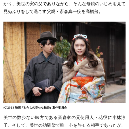
かり、美世の実の父でありながら、そんな母娘のいじめを見て
見ぬふりをして過ごす父親・斎森真一役を高橋努。
(C)2023 映画『わたしの幸せな結婚』製作委員会
美世の数少ない味方である斎森家の元使用人・花役に小林涼
子。そして、美世の幼馴染で唯一心を許せる相手であったが、