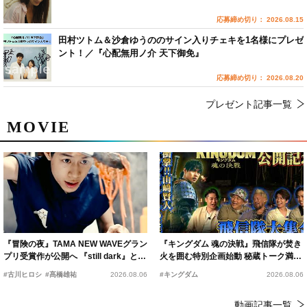
応募締め切り： 2026.08.15
田村ツトム＆沙倉ゆうののサイン入りチェキを1名様にプレゼ
ント！／『心配無用ノ介 天下御免』
応募締め切り： 2026.08.20
プレゼント記事一覧
MOVIE
『冒険の夜』TAMA NEW WAVEグラン
『キングダム 魂の決戦』飛信隊が焚き
プリ受賞作が公開へ 『still dark』と同
火を囲む特別企画始動 秘蔵トーク満載
時上映決定
の“キングダムキャンプ”開催
#古川ヒロシ
#髙橋雄祐
2026.08.06
#キングダム
2026.08.06
動画記事一覧