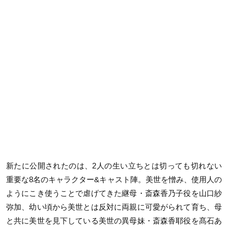
新たに公開されたのは、
2
人の生い立ちとは切っても切れない
重要な
8
名のキャラクター
&
キャスト陣。美世を憎み、使用人の
ようにこき使うことで虐げてきた継母・斎森香乃子役を山口紗
弥加、幼い頃から美世とは反対に両親に可愛がられて育ち、母
と共に美世を見下している美世の異母妹・斎森香耶役を髙石あ