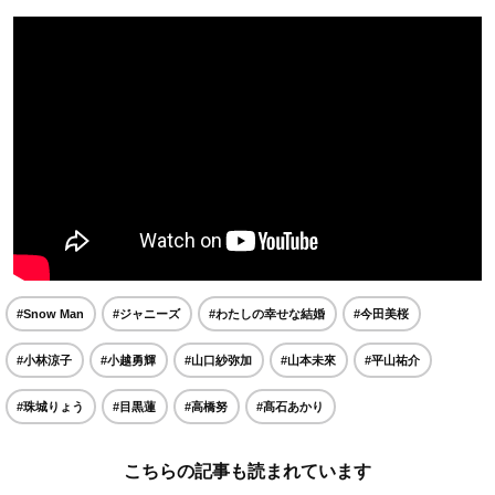
#Snow Man
#ジャニーズ
#わたしの幸せな結婚
#今田美桜
#小林涼子
#小越勇輝
#山口紗弥加
#山本未來
#平山祐介
#珠城りょう
#目黒蓮
#高橋努
#髙石あかり
こちらの記事も読まれています