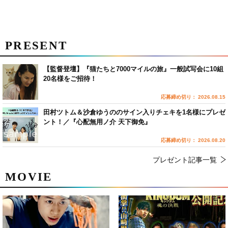
PRESENT
【監督登壇】『猫たちと7000マイルの旅』一般試写会に10組
20名様をご招待！
応募締め切り： 2026.08.15
田村ツトム＆沙倉ゆうののサイン入りチェキを1名様にプレゼ
ント！／『心配無用ノ介 天下御免』
応募締め切り： 2026.08.20
プレゼント記事一覧
MOVIE