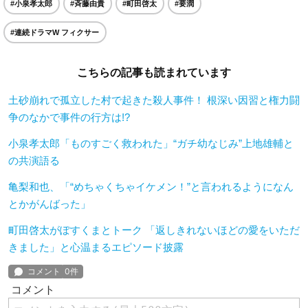
#小泉孝太郎
#斉藤由貴
#町田啓太
#要潤
#連続ドラマW フィクサー
こちらの記事も読まれています
土砂崩れで孤立した村で起きた殺人事件！ 根深い因習と権力闘
争のなかで事件の行方は!?
小泉孝太郎「ものすごく救われた」“ガチ幼なじみ”上地雄輔と
の共演語る
亀梨和也、「“めちゃくちゃイケメン！”と言われるようになん
とかがんばった」
町田啓太がぽすくまとトーク 「返しきれないほどの愛をいただ
きました」と心温まるエピソード披露