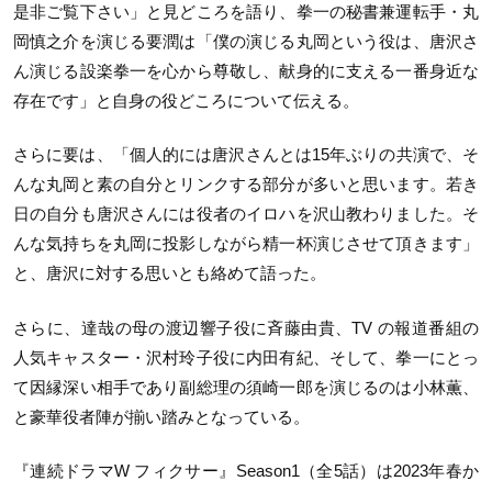
是非ご覧下さい」と見どころを語り、拳一の秘書兼運転手・丸
岡慎之介を演じる要潤は「僕の演じる丸岡という役は、唐沢さ
ん演じる設楽拳一を心から尊敬し、献身的に支える一番身近な
存在です」と自身の役どころについて伝える。
さらに要は、「個人的には唐沢さんとは
15
年ぶりの共演で、そ
んな丸岡と素の自分とリンクする部分が多いと思います。若き
日の自分も唐沢さんには役者のイロハを沢山教わりました。そ
んな気持ちを丸岡に投影しながら精一杯演じさせて頂きます」
と、唐沢に対する思いとも絡めて語った。
さらに、達哉の母の渡辺響子役に斉藤由貴、
TV
の報道番組の
人気キャスター・沢村玲子役に内田有紀、そして、拳一にとっ
て因縁深い相手であり副総理の須崎一郎を演じるのは小林薫、
と豪華役者陣が揃い踏みとなっている。
『連続ドラマ
W
フィクサー』
Season1
（全
5
話）は
2023
年春か