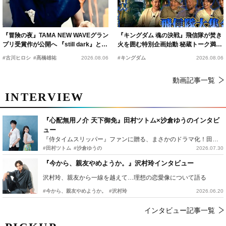
『冒険の夜』TAMA NEW WAVEグラン
『キングダム 魂の決戦』飛信隊が焚き
プリ受賞作が公開へ 『still dark』と同
火を囲む特別企画始動 秘蔵トーク満載
時上映決定
の“キングダムキャンプ”開催
#古川ヒロシ
#髙橋雄祐
2026.08.06
#キングダム
2026.08.06
動画記事一覧
INTERVIEW
『心配無用ノ介 天下御免』田村ツトム×沙倉ゆうのインタビ
ュー
『侍タイムスリッパー』ファンに贈る、まさかのドラマ化！田村ツトム×沙倉ゆうのが語る『心配無用ノ介』撮影秘話
#田村ツトム
#沙倉ゆうの
2026.07.30
『今から、親友やめようか。』沢村玲インタビュー
沢村玲、親友から一線を越えて…理想の恋愛像について語る
#今から、親友やめようか。
#沢村玲
2026.06.20
インタビュー記事一覧