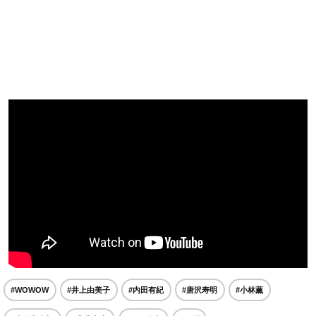
#WOWOW
#井上由美子
#内田有紀
#唐沢寿明
#小林薫