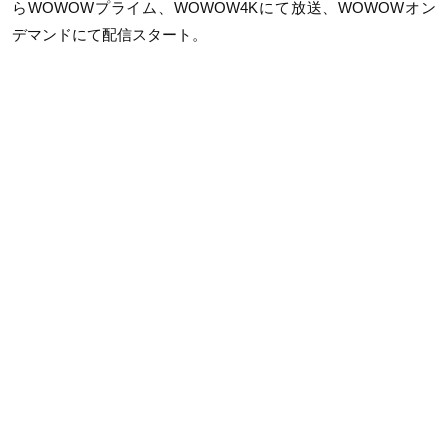
ら
WOWOW
プライム、
WOWOW4K
にて放送、
WOWOW
オン
デマンドにて配信スタート。