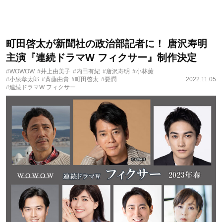
町田啓太が新聞社の政治部記者に！ 唐沢寿明
主演『連続ドラマW フィクサー』制作決定
#WOWOW
#井上由美子
#内田有紀
#唐沢寿明
#小林薫
#小泉孝太郎
#斉藤由貴
#町田啓太
#要潤
2022.11.05
#連続ドラマW フィクサー