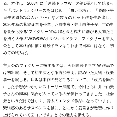
る。本作は、
2008
年に「連続ドラマ
W
」の第
1
弾として始まっ
た『パンドラ』シリーズをはじめ、『白い巨塔』、『昼顔〜平
日午後
3
時の恋人たち〜』など数々のヒット作を生み出し、
2020
年秋の紫綬褒章を受章した脚本家・井上由美子が、世の中
を裏から操る“フィクサー”の暗躍と金と権力に群がる人間たち
を描く大作の
WOWOW
オリジナルドラマ。フィクサーを主人
公として本格的に描く連続ドラマはこれまで日本にはなく、初
めての試みだ。
主人公のフィクサーに扮するのは、今回連続ドラマ
W
作品で
は初出演、そして初主演となる唐沢寿明。謎めいた人物・設楽
拳一を演じる。唐沢は本作の見どころについて、「政治を舞台
にした予想がつかないストーリー展開で、今回さらに井上由美
子さんの脚本に気合が入っているのが伝わってきました。社会
派というだけではなく、骨太のエンタメ作品になっています。
緊張感のあるサスペンスを軸に、とにかく筋書きが緻密に作り
上げられていて面白いです」とその魅力を伝える。