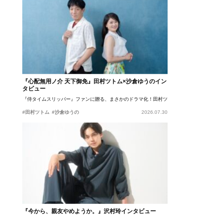
『心配無用ノ介 天下御免』田村ツトム×沙倉ゆうのイン
タビュー
『侍タイムスリッパー』ファンに贈る、まさかのドラマ化！田村ツトム×沙倉ゆうのが語
#田村ツトム
#沙倉ゆうの
2026.07.30
『今から、親友やめようか。』沢村玲インタビュー