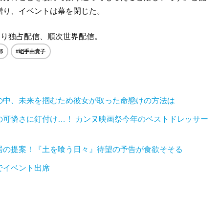
贈り、イベントは幕を閉じた。
より独占配信、順次世界配信。
郎
#岨手由貴子
の中、未来を掴むため彼女が取った命懸けの方法は
の可憐さに釘付け…！ カンヌ映画祭今年のベストドレッサー
居の提案！『土を喰う日々』待望の予告が食欲そそる
でイベント出席