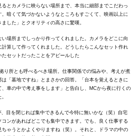
見るとカメラに映らない場所まで、本当に細部までこだわっ
す。暗くて気づかないようなところもすごくて、映画以上に
きました」とクオリティの高さに驚嘆。
ない場所までしっかり作ってくれました。カメラをどこに向
に計算して作ってくれました。どうしたらこんなセット作れ
いたセットだったことをアピールした
心の拠り所とも呼べるべき場所。仕事関係での悩みや、考えが煮
部は「墓地ですね」とまさかの回答。「台本を覚えるときに
て、車の中で考え事をします」と告白し、MCから夜に行くの
た。
たが、目を閉じれば集中できるんで今特に無いかな（笑）自宅
ソコンがあればどこでも集中できます。でも、良く仕事する
かり見ちゃうとかよくやりますね（笑）。それと、ドラマの中の