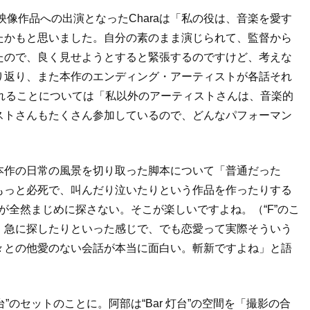
映像作品への出演となったCharaは「私の役は、音楽を愛す
たかもと思いました。自分の素のまま演じられて、監督から
たので、良く見せようとすると緊張するのですけど、考えな
り返り、また本作のエンディング・アーティストが各話それ
れることについては「私以外のアーティストさんは、音楽的
ストさんもたくさん参加しているので、どんなパフォーマン
。
本作の日常の風景を切り取った脚本について「普通だった
もっと必死で、叫んだり泣いたりという作品を作ったりする
が全然まじめに探さない。そこが楽しいですよね。（“F”のこ
、急に探したりといった感じで、でも恋愛って実際そういう
々との他愛のない会話が本当に面白い。斬新ですよね」と語
台”のセットのことに。阿部は“Bar 灯台”の空間を「撮影の合