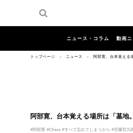
ニュース・コラム
動画ニ
トップページ
ニュース
阿部寛、台本覚える
＞
＞
阿部寛、台本覚える場所は「墓地
#阿部寛
#Chara
#すべて忘れてしまうから
#宮藤官九