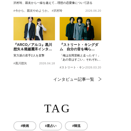
沢村玲、親友から一線を越えて…理想の恋愛像について語る
#今から、親友やめようか。
#沢村玲
2026.06.20
『ARCO／アルコ』黒川
『ストリート・キングダ
想矢＆堀越麗禾インタビ
ム 自分の音を鳴ら
ュー
せ。』峯田和伸、若葉竜
実力派の若手2人を直撃
「俺は吉岡里帆と走ったぞ！」
也、吉岡里帆インタビュ
「あの音はすごい」それぞれの
ー
#黒川想矢
2026.04.18
忘れがたいシーンとは？
#ストリート・キングダム 自分の音を鳴らせ。
2026.03.20
インタビュー記事一覧
TAG
#映画
#星占い
#韓流