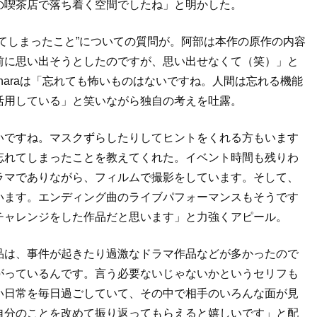
の喫茶店で落ち着く空間でしたね」と明かした。
てしまったこと”についての質問が。阿部は本作の原作の内容
前に思い出そうとしたのですが、思い出せなくて（笑）」と
haraは「忘れても怖いものはないですね。人間は忘れる機能
活用している」と笑いながら独自の考えを吐露。
いですね。マスクずらしたりしてヒントをくれる方もいます
忘れてしまったことを教えてくれた。イベント時間も残りわ
ラマでありながら、フィルムで撮影をしています。そして、
います。エンディング曲のライブパフォーマンスもそうです
チャレンジをした作品だと思います」と力強くアピール。
品は、事件が起きたり過激なドラマ作品などが多かったので
がっているんです。言う必要ないじゃないかというセリフも
い日常を毎日過ごしていて、その中で相手のいろんな面が見
自分のことを改めて振り返ってもらえると嬉しいです」と配