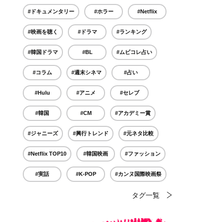
#ドキュメンタリー
#ホラー
#Netflix
#映画を聴く
#ドラマ
#ランキング
#韓国ドラマ
#BL
#ムビコレ占い
#コラム
#週末シネマ
#占い
#Hulu
#アニメ
#セレブ
#韓国
#CM
#アカデミー賞
#ジャニーズ
#興行トレンド
#元ネタ比較
#Netflix TOP10
#韓国映画
#ファッション
#実話
#K-POP
#カンヌ国際映画祭
タグ一覧