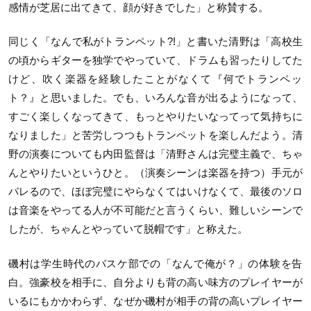
感情が芝居に出てきて、顔が好きでした」
と称賛する。
同じく「なんで私がトランペット?!」と書いた清野は「
高校生
の頃からギターを独学でやっていて、
ドラムも習ったりしてた
けど、吹く楽器を経験したことがなくて『
何でトランペッ
ト？』と思いました。でも、
いろんな音が出るようになって、
すごく楽しくなってきて、
もっとやりたいなってって気持ちに
なりました」
と苦労しつつもトランペットを楽しんだよう。
清
野の演奏についても内田監督は「清野さんは完璧主義で、
ちゃ
んとやりたいというひと。（演奏シーンは楽器を持つ）
手元が
バレるので、ほぼ完璧にやらなくてはいけなくて、
最後のソロ
は音楽をやってる人が不可能だと言うくらい、
難しいシーンで
したが、ちゃんとやっていて脱帽です」と称えた。
磯村は学生時代のバスケ部での「なんで俺が？」
の体験を告
白。強豪校を相手に、
自分よりも背の高い味方のプレイヤーが
いるにもかかわらず、
なぜか磯村が相手の背の高いプレイヤー