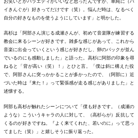
お笑いとかバラエティがいいなと思ったん
ですが、単純に（バ
イきんぐが）好きってだけです（笑）。
悩んだ時は、なるべく
自分の好きなものを使うようにしています」
と明かした。
高杉は「阿部さん演じる成瀬さんが、
初めて音楽隊が練習する
教会に来るシーンが好きです。
雑多な感じがあって、
これから
音楽に出会っていくという感じが好きだし、
卵のパックが並ん
でいるのにも感動しました」と語った。
高杉に阿部の印象を尋
ねると「背が高い（笑）！」
とひと言。「僕は斜に構えた役
で、
阿部さんに突っかかることが多かったので、（阿部に）
近
づいた時は『来た！』って緊張感が走る感じがありました」
と
述懐する。
阿部も高杉が触れたシーンについて「僕も好きです。（
成瀬の
ような）こういうキャラの人に対して、（高杉らが）
反抗して
くるのが好きですね。『よく来てくれた、若いのに』
って思っ
てました（笑）」と嬉しそうに振り返った。