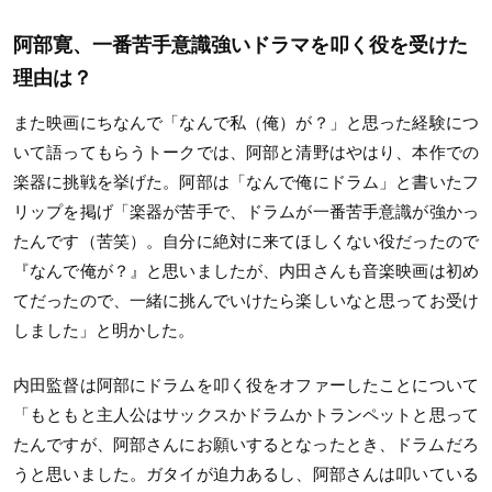
阿部寛、一番苦手意識強いドラマを叩く役を受けた
理由は？
また映画にちなんで「なんで私（俺）が？」
と思った経験につ
いて語ってもらうトークでは、
阿部と清野はやはり、本作での
楽器に挑戦を挙げた。
阿部は「なんで俺にドラム」と書いたフ
リップを掲げ「
楽器が苦手で、ドラムが一番苦手意識が強かっ
たんです（苦笑）。
自分に絶対に来てほしくない役だったので
『なんで俺が？』
と思いましたが、内田さんも音楽映画は初め
てだったので、
一緒に挑んでいけたら楽しいなと思ってお受け
しました」
と明かした。
内田監督は阿部にドラムを叩く役をオファーしたことについて
「
もともと主人公はサックスかドラムかトランペットと思って
たんで
すが、阿部さんにお願いするとなったとき、
ドラムだろ
うと思いました。ガタイが迫力あるし、
阿部さんは叩いている