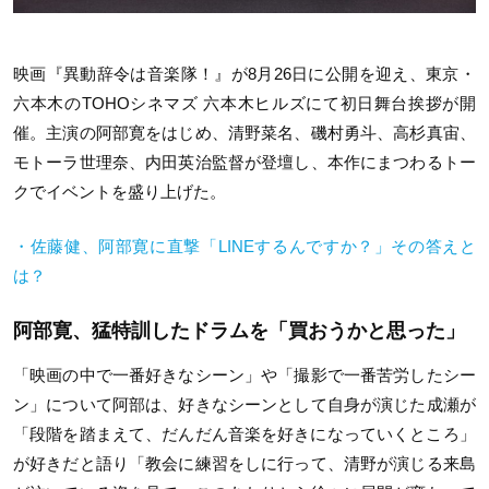
映画『異動辞令は音楽隊！』が8月26日に公開を迎え、
東京・
六本木のTOHOシネマズ 六本木ヒルズにて初日舞台挨拶が開
催。主演の阿部寛をはじめ、
清野菜名、磯村勇斗、高杉真宙、
モトーラ世理奈、
内田英治監督が登壇し、本作にまつわるトー
クでイベントを盛り上げた。
・佐藤健、阿部寛に直撃「LINEするんですか？」その答えと
は？
阿部寛、猛特訓したドラムを「
買おうかと思った
」
「
映画の中で一番好きなシーン」や「撮影で一番苦労したシー
ン」
について
阿部は、好きなシーンとして自身が演じた成瀬が
「
段階を踏まえて、だんだん音楽を好きになっていくところ」
が好きだと語り「教会に練習をしに行って、
清野が演じる来島