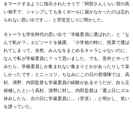
をマークするように指
示されたそうで「阿部さんくらい背の高
い相手で、
ジャンプしても全くボールに届かなかったのは忘れ
られない思い出
です…」と苦笑交じりに明かした。
モトーラも学生時代の思い出で「学級委員に選ばれた」と「
な
んで私が？」エピソードを披露。「小学校の時に、
投票で選ば
れてしまって、全然、
みんなをまとめるキャラじゃないのに、
なんで私が学級委員に？
って思いました。でも、意外とやって
みたら、
学級委員しか集まれない集まりとかがあったりして楽
しかったです
」とニッコリ。ちなみにこの日の登壇陣では、高
杉、
清野、内田監督も学級委員の経験があるそうだが、
自ら立
候補したという高杉、清野に対し、内田監督は「
選ぶ日にズル
休みしたら、次の日に学級委員に…（苦笑）」
と明かし、笑い
を誘っていた。