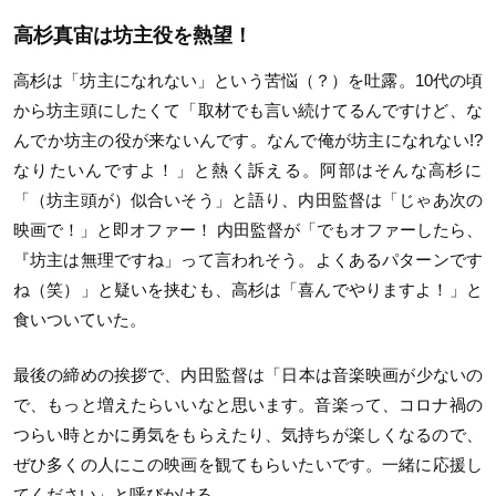
高杉真宙は坊主役を熱望！
高杉は「坊主になれない」という苦悩（？）を吐露。
10代の頃
から坊主頭にしたくて「
取材でも言い続けてるんですけど、
な
んでか坊主の役が来ないんです。なんで俺が坊主になれない!?
なりたいんですよ！」と熱く訴える。
阿部はそんな高杉に
「（坊主頭が）似合いそう」と語り、
内田監督は「じゃあ次の
映画で！」と即オファー！ 内田監督が「でもオファーしたら、
『坊主は無理ですね」
って言われそう。よくあるパターンです
ね（笑）」
と疑いを挟むも、高杉は「喜んでやりますよ！」
と
食いついていた。
最後の締めの挨拶で、内田監督は「日本は音楽映画が少ないの
で、
もっと増えたらいいなと思います。音楽って、
コロナ禍の
つらい時とかに勇気をもらえたり、
気持ちが楽しくなるので、
ぜひ多くの人にこの映画を観てもらいたいです。
一緒に応援し
てください」と呼びかける。