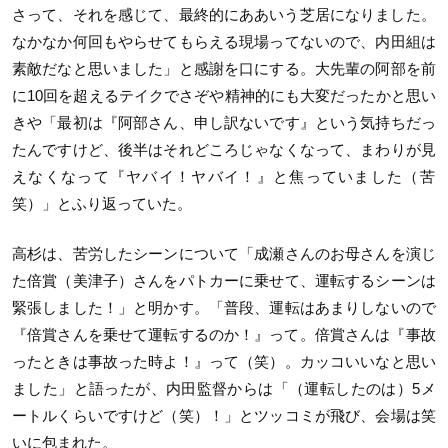
さって、
それを感じて、最終的にああいう芝居になりました。
なかなか何回もやらせてもらえる現場ってないので、
内田組は
素敵だなと思いました」と感謝を口にする。
大先輩の阿部を前
に10回を超えるテイクでさぞや精神的にも
大変だったかと思い
きや「最初は『阿部さん、申し訳ないです』
という気持ちだっ
たんですけど、
後半はそれどころじゃなくなって、まわりが見
えなくなって『
ヤバイ！ヤバイ！』と焦っていました（苦
笑）」
とふり返っていた。
高杉は、苦労したシーンについて「
成瀬さんのお母さんを演じ
た倍賞（美津子）
さんをパトカーに乗せて、運転するシーンは
緊張しました！」
と明かす。「普段、運転はあまりしないので
『
倍賞さんを乗せて運転するのか！』って。倍賞さんは『
事故
ったときは事故った時よ！』って（笑）。
カッコいいなと思い
ました」と語ったが、内田監督からは「（
運転したのは）5メ
ートルくらいですけど（笑）！」
とツッコミが飛び、会場は笑
いに包まれた。