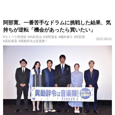
阿部寛、一番苦手なドラムに挑戦した結果、気
持ちが逆転「機会があったら買いたい」
#モトーラ世理奈
#内田英治
#清野菜名
#磯村勇斗
#阿部寛
2022.09.01
#高杉真宙
#異動辞令は音楽隊！