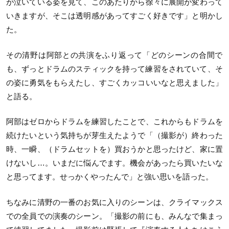
が泣いている姿を見て、
このあたりから徐々に展開が変わって
いきますが、
そこは透明感があってすごく好きです」と明かし
た。
その清野は阿部との共演をふり返って「
どのシーンの合間で
も、
ずっとドラムのスティックを持って練習をされていて、
そ
の姿に勇気をもらえたし、すごくカッコいいなと思えました」
と語る。
阿部はゼロからドラムを練習したことで、
これからもドラムを
続けたいという気持ちが芽生えたようで「（
撮影が）終わった
時、一瞬、（ドラムセットを）
買おうかと思ったけど、家に置
けないし…。いまだに悩んでます。
機会があったら買いたいな
と思ってます。せっかくやったんで」
と強い思いを語った。
ちなみに清野の一番のお気に入りのシーンは、
クライマックス
での全員での演奏のシーン。「撮影の前にも、
みんなで集まっ