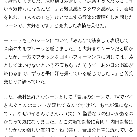
て練習してました。撮影前は緊張して『
演奏する人たちはこう
いう気持ちになるんだ…』
と緊張感とワクワク感があり、会場
を包む、（人々の心を）
ひとつにする音楽の素晴らしさ感じた
シーンで、大好きです」
と充実した表情を見せた。
モトーラもこのシーンについて「みんなで演奏して表現して、
音楽の力をブワーッと感じました」
と大好きなシーンだと明か
したが、
一方でフラッグを回すパフォーマンスに関しては、
落
としてはいけないという不安もあったそうで「
あの日の撮影が
終わるまで、
ずっと手に汗を握っている感じでした…」
と苦笑
交じりに語っていた。
また、磯村は好きなシーンとして「冒頭のシーンで、
TVでバイ
きんぐさんのコントが流れてるんですけど、
あれが気になっ
て…。なぜバイきんぐさん…（笑）？ 監督なりの狙いがあるの
かなって気になりました」
とこの場で監督に質問！ 内田監督は
「なかなか難しい質問ですね（笑）。
普通の日常に流れている