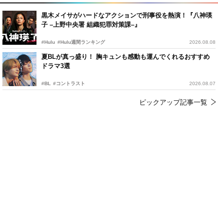
黒木メイサがハードなアクションで刑事役を熱演！『八神瑛
子 –上野中央署 組織犯罪対策課–』
#Hulu
#Hulu週間ランキング
2026.08.08
夏BLが真っ盛り！ 胸キュンも感動も運んでくれるおすすめ
ドラマ3選
#BL
#コントラスト
2026.08.07
ピックアップ記事一覧