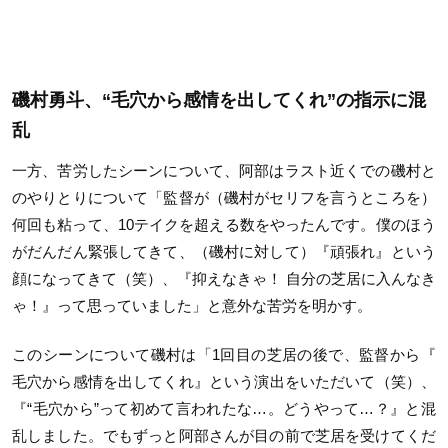
磯村勇斗、“
毛穴から感情を出してくれ”の指示に混
乱
一方、苦労したシーンについて、
阿部はラスト近くでの磯村と
のやりとりについて「
監督が（磯村がセリフを言うところを）
何回も粘って、
10テイクを超える数をやったんです。
僕のほう
がだんだん緊張してきて、（磯村に対して）『
頑張れ』という
顔になってきて（笑）、『抑えなきゃ！ 自分の芝居に入んなき
ゃ！』って思っていました」
と意外な苦労を明かす。
このシーンについて磯村は「1回目の芝居の後で、監督から『
毛穴から感情を出してくれ』という演出をいただいて（笑）、
『“
毛穴から”って初めて言われたな…。どうやって…？』
と混
乱しました。
でもずっと阿部さんが目の前で芝居を受けてくだ