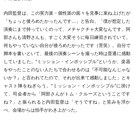
内田監督は、この実力派・個性派の面々を見事に束ね上げたが
「
ちょっと後ろめたかったんです…」と告白。「
僕が想定した
演奏にまで持っていくのって、
メチャクチャ大変なんです。阿
部さんも清野さんも、
すごく大変そうに毎日練習されていて。
何もやっていない自分が後ろめたかったです（苦笑）。
自分で
脚本を書いといて、
最後の演奏シーンを撮った時は普通に感動
していました。“
ミッション・インポッシブル”というか、
楽器
をやったことのない人たちで合わせるのは『
不可能なんじゃな
いか？』と言われてたので、
それが出来て感動しました」とキ
ャスト陣をねぎらう。“
ミッション・インポッシブル”に掛け
て、司会者から「
阿部さんがトム・クルーズということです
ね？」
と振られると内田監督は「そうですね」と笑みを浮か
べ、
会場からは拍手がわき上がった。