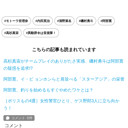
#モトーラ世理奈
#内田英治
#清野菜名
#磯村勇斗
#阿部寛
#高杉真宙
#異動辞令は音楽隊！
こちらの記事も読まれています
高杉真宙がチームプレイのありがたさ実感、磯村勇斗は阿部寛
の疑惑を追求!?
阿部寛、イ・ビ ョンホンらと肩並べる「スターアジア」の栄誉
阿部寛、釣りを始めるもすぐやめたワケとは？
［ポリスもの4選］女性警官ひとり、ゲス野郎3人に立ち向か
う！