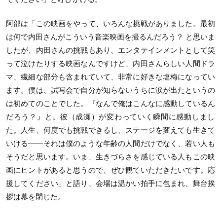
阿部は「この映画をやって、いろんな挑戦がありました。
最初
は何で内田さんがこういう音楽映画を撮るんだろう？ と思いま
したが、内田さんの挑戦もあり、
エンタテインメントとして笑
って泣けたりする映画なんですけど、
内田さんらしい人間ドラ
マ、繊細な部分も含まれていて、
非常に好きな塩梅になってい
ます。僕は、
試写会で自分が知らないうちに涙が出たというの
は初めてのことで
した。『なんで俺はこんなに感動しているん
だろう？』と。彼（
成瀬）が変わっていく瞬間に感動しまし
た。人生、
何度でも挑戦できるし、ステージを変えても生きて
いける――
それは僕のような年齢の人間だけでなく、
若い人も
そうだと思います。いま、
生きづらさを感じている人もこの映
画にヒントがあると思うので、
ぜひ観ていただきたいです。応
援してください」と語り、
会場は温かい拍手に包まれ、舞台挨
拶は幕を閉じた。