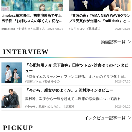
timelesz橋本将生、初主演映画で年上
『冒険の夜』TAMA NEW WAVEグラン
男子役 『お姉ちゃんの翠くん』切ない
プリ受賞作が公開へ 『still dark』と同
恋の幕開けを予感
時上映決定
#timelesz
#お姉ちゃんの翠くん
2026.08.08
#古川ヒロシ
#髙橋雄祐
2026.08.06
動画記事一覧
INTERVIEW
『心配無用ノ介 天下御免』田村ツトム×沙倉ゆうのインタビ
ュー
『侍タイムスリッパー』ファンに贈る、まさかのドラマ化！田村ツトム×沙倉ゆうのが語る『心配無用ノ介』撮影秘話
#田村ツトム
#沙倉ゆうの
2026.07.30
『今から、親友やめようか。』沢村玲インタビュー
沢村玲、親友から一線を越えて…理想の恋愛像について語る
#今から、親友やめようか。
#沢村玲
2026.06.20
インタビュー記事一覧
PICKUP