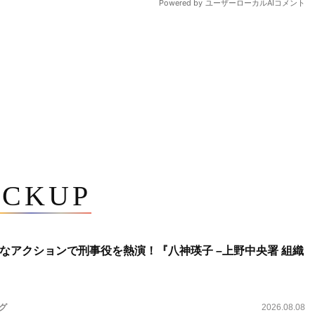
ICKUP
なアクションで刑事役を熱演！『八神瑛子 –上野中央署 組織
ング
2026.08.08