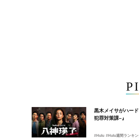
P
黒木メイサがハード
犯罪対策課–』
#Hulu
#Hulu週間ランキ