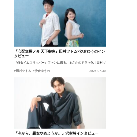
『心配無用ノ介 天下御免』田村ツトム×沙倉ゆうのイン
タビュー
『侍タイムスリッパー』ファンに贈る、まさかのドラマ化！田村ツトム×沙倉ゆうのが語
#田村ツトム
#沙倉ゆうの
2026.07.30
『今から、親友やめようか。』沢村玲インタビュー