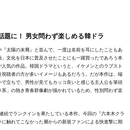
話題に！ 男女問わず楽しめる韓ドラ
や『太陽の末裔』と並んで、一度は名前を耳にしたこともあ
画」文化を日本に普及させたことにも一躍買ったであろう本
が人気の作品。韓国ドラマというと、イケメンとのラブスト
性視聴者の方が多いイメージもあるだろう。だが本作は、端
いで立ちで、男性が見てもカッコ良いと感じる主人公を筆頭
り系」の熱き青春群像劇が描かれているため、性別問わず楽
に10週連続でランクインを果たしている本作。今回の『六本木クラ
ラに触れてこなかった層からの新規ファンによる快進撃に期