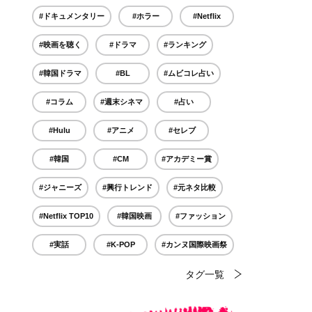
#ドキュメンタリー
#ホラー
#Netflix
#映画を聴く
#ドラマ
#ランキング
#韓国ドラマ
#BL
#ムビコレ占い
#コラム
#週末シネマ
#占い
#Hulu
#アニメ
#セレブ
#韓国
#CM
#アカデミー賞
#ジャニーズ
#興行トレンド
#元ネタ比較
#Netflix TOP10
#韓国映画
#ファッション
#実話
#K-POP
#カンヌ国際映画祭
タグ一覧