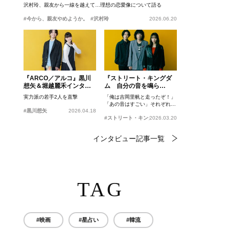
沢村玲、親友から一線を越えて…理想の恋愛像について語る
#今から、親友やめようか。
#沢村玲
2026.06.20
『ARCO／アルコ』黒川
『ストリート・キングダ
想矢＆堀越麗禾インタビ
ム 自分の音を鳴ら
ュー
せ。』峯田和伸、若葉竜
実力派の若手2人を直撃
「俺は吉岡里帆と走ったぞ！」
也、吉岡里帆インタビュ
「あの音はすごい」それぞれの
ー
#黒川想矢
2026.04.18
忘れがたいシーンとは？
#ストリート・キングダム 自分の音を鳴らせ。
2026.03.20
インタビュー記事一覧
TAG
#映画
#星占い
#韓流