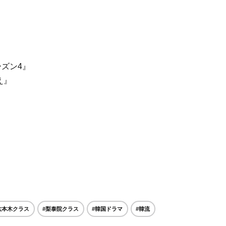
】
ズン4』
え』
六本木クラス
#梨泰院クラス
#韓国ドラマ
#韓流