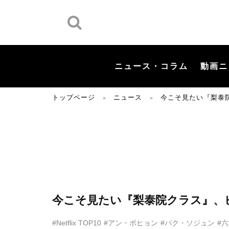
ニュース・コラム
動画ニ
トップページ
ニュース
今こそ見たい『梨泰
＞
＞
今こそ見たい『梨泰院クラス』、
#Netflix TOP10
#アン・ボヒョン
#パク・ソジュン
#