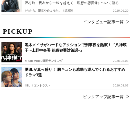
沢村玲、親友から一線を越えて…理想の恋愛像について語る
#今から、親友やめようか。
#沢村玲
2026.06.20
インタビュー記事一覧
PICKUP
黒木メイサがハードなアクションで刑事役を熱演！『八神瑛
子 –上野中央署 組織犯罪対策課–』
#Hulu
#Hulu週間ランキング
2026.08.08
夏BLが真っ盛り！ 胸キュンも感動も運んでくれるおすすめ
ドラマ3選
#BL
#コントラスト
2026.08.07
ピックアップ記事一覧