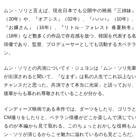
ムン・ソリと言えば、現在日本でも公開中の映画『三姉妹』
（
20
年）や、『オアシス』（
02
年）、『ハハハ』（
10
年）、
『お嬢さん』（
16
年）、『リトル・フォレスト 春夏秋冬』
（
18
年）など数多くの作品で存在感を放つ、韓国を代表する名
俳優であり、監督、プロデューサーとしても活動する大ベテラ
ン。
ムン・ソリとの共演についてイ・ジュヨンは「ムン・ソリ先輩
が出演されると聞いて、『なまず』は私の人生でこれ以上ない
チャンスだと思った。共演できて本当に光栄」と語っており、
後輩からも慕われ尊敬されていることが分かる。
インディーズ映画である本作では、ダーツをしたり、ゴリラと
CM
撮りをしたりと、ベテラン俳優がどこか楽しんで演じてい
るのが本編から見て取れる。このちょっとおかしな役柄もム
ン・ソリが演じるからこそ魅力に溢れているのも見どころだ。