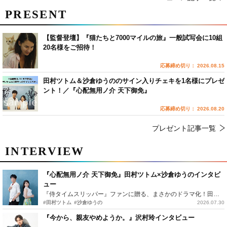
PRESENT
【監督登壇】『猫たちと7000マイルの旅』一般試写会に10組
20名様をご招待！
応募締め切り： 2026.08.15
田村ツトム＆沙倉ゆうののサイン入りチェキを1名様にプレゼ
ント！／『心配無用ノ介 天下御免』
応募締め切り： 2026.08.20
プレゼント記事一覧
INTERVIEW
『心配無用ノ介 天下御免』田村ツトム×沙倉ゆうのインタビ
ュー
『侍タイムスリッパー』ファンに贈る、まさかのドラマ化！田村ツトム×沙倉ゆうのが語る『心配無用ノ介』撮影秘話
#田村ツトム
#沙倉ゆうの
2026.07.30
『今から、親友やめようか。』沢村玲インタビュー