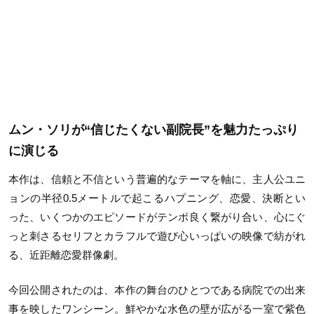
ムン・ソリが“信じたくない副院長”を魅力たっぷり
に演じる
本作は、信頼と不信という普遍的なテーマを軸に、主人公ユニ
ョンの半径
0.5
メートルで起こるハプニング、恋愛、決断とい
った、いくつかのエピソードがテンポ良く繋がり合い、心にぐ
っと刺さるセリフとカラフルで遊び心いっぱいの映像で紡がれ
る、近距離恋愛群像劇。
今回公開されたのは、本作の舞台のひとつである病院での出来
事を映したワンシーン。鮮やかな水色の壁が広がる一室で紫色