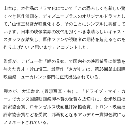
山本は、本作品のドラマ化について「この恐ろしくも新しい驚
くべき原作漫画を、ディズニープラスのオリジナルドラマとし
て片山慎三監督が映像化する、そのことにシンプルに興奮して
います。日本の映像業界の次代を担うべき素晴らしいキャスト
スタッフが結集し、原作ファンや視聴者の期待を超えるものを
作り上げたい と思います」とコメントした。
監督が、デビュー作『岬の兄妹』で国内外の映画業界に衝撃を
与えた異才・片山慎三。最新作『さがす』は、第26回釜山国際
映画祭ニューカレンツ部門に正式出品されている。
脚本が、大江崇允（冒頭写真・右）。『ドライブ・マイ・カ
ー』でカンヌ国際映画祭脚本賞の受賞を皮切りに、全米映画批
評家協会賞、ロサンゼルス映画批評家協会賞、トロント映画批
評家協会賞などを受賞、邦画初となるアカデミー賞脚色賞にも
ノミネートされている。