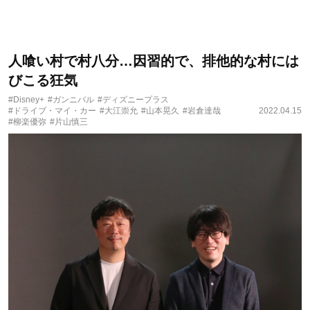
人喰い村で村八分…因習的で、排他的な村には
びこる狂気
#Disney+
#ガンニバル
#ディズニープラス
#ドライブ・マイ・カー
#大江崇允
#山本晃久
#岩倉達哉
2022.04.15
#柳楽優弥
#片山慎三