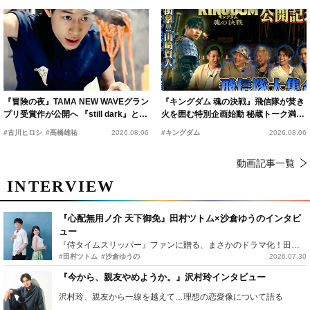
『冒険の夜』TAMA NEW WAVEグラン
『キングダム 魂の決戦』飛信隊が焚き
プリ受賞作が公開へ 『still dark』と同
火を囲む特別企画始動 秘蔵トーク満載
時上映決定
の“キングダムキャンプ”開催
#古川ヒロシ
#髙橋雄祐
2026.08.06
#キングダム
2026.08.06
動画記事一覧
INTERVIEW
『心配無用ノ介 天下御免』田村ツトム×沙倉ゆうのインタビ
ュー
『侍タイムスリッパー』ファンに贈る、まさかのドラマ化！田村ツトム×沙倉ゆうのが語る『心配無用ノ介』撮影秘話
#田村ツトム
#沙倉ゆうの
2026.07.30
『今から、親友やめようか。』沢村玲インタビュー
沢村玲、親友から一線を越えて…理想の恋愛像について語る