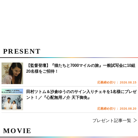
PRESENT
【監督登壇】『猫たちと7000マイルの旅』一般試写会に10組
20名様をご招待！
応募締め切り： 2026.08.15
田村ツトム＆沙倉ゆうののサイン入りチェキを1名様にプレゼ
ント！／『心配無用ノ介 天下御免』
応募締め切り： 2026.08.20
プレゼント記事一覧
MOVIE