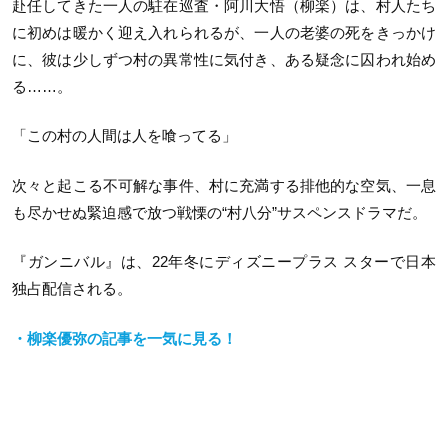
赴任してきた一人の駐在巡査・阿川大悟（柳楽）は、村人たち
に初めは暖かく迎え入れられるが、一人の老婆の死をきっかけ
に、彼は少しずつ村の異常性に気付き、ある疑念に囚われ始め
る……。
「この村の人間は人を喰ってる」
次々と起こる不可解な事件、村に充満する排他的な空気、一息
も尽かせぬ緊迫感で放つ戦慄の“村八分”サスペンスドラマだ。
『ガンニバル』は、22年冬にディズニープラス スターで日本
独占配信される。
・柳楽優弥の記事を一気に見る！