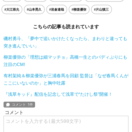
#大江崇允
#山本晃久
#岩倉達哉
#柳楽優弥
#片山慎三
こちらの記事も読まれています
磯村勇斗、「夢中で追いかけたくなったら、まわりと違っても
突き進んでいい」
柳楽優弥の「理想は細マッチョ」高橋一生とのバディぶりにも
注目のCM!
有村架純＆柳楽優弥が三浦春馬を回顧 監督は「なぜ春馬くんが
ここにいないのか」と胸中吐露
『浅草キッド』配信を記念して浅草で“たけし祭”開催！