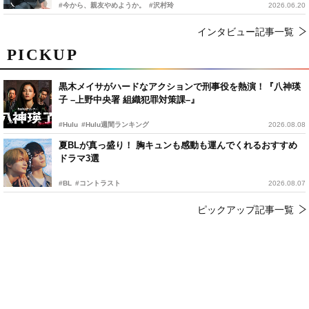
#今から、親友やめようか。
#沢村玲
2026.06.20
インタビュー記事一覧
PICKUP
黒木メイサがハードなアクションで刑事役を熱演！『八神瑛
子 –上野中央署 組織犯罪対策課–』
#Hulu
#Hulu週間ランキング
2026.08.08
夏BLが真っ盛り！ 胸キュンも感動も運んでくれるおすすめ
ドラマ3選
#BL
#コントラスト
2026.08.07
ピックアップ記事一覧