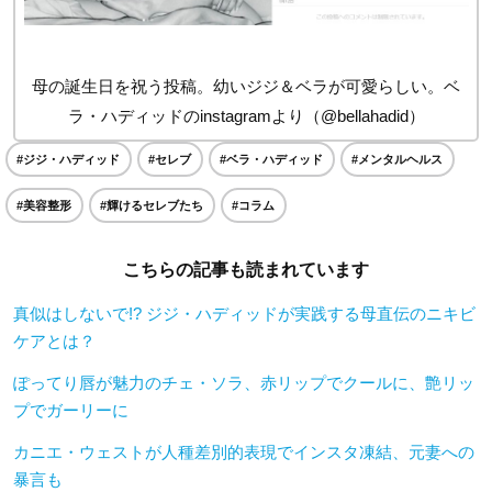
母の誕生日を祝う投稿。幼いジジ＆ベラが可愛らしい。ベ
ラ・ハディッドのinstagramより（@bellahadid）
#ジジ・ハディッド
#セレブ
#ベラ・ハディッド
#メンタルヘルス
#美容整形
#輝けるセレブたち
#コラム
こちらの記事も読まれています
真似はしないで!? ジジ・ハディッドが実践する母直伝のニキビ
ケアとは？
ぽってり唇が魅力のチェ・ソラ、赤リップでクールに、艶リッ
プでガーリーに
カニエ・ウェストが人種差別的表現でインスタ凍結、元妻への
暴言も