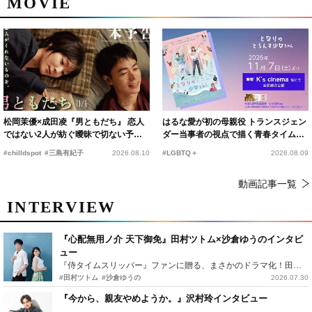
MOVIE
松岡茉優×成田凌『男ともだち』 恋人
はるな愛が初の母親役 トランスジェン
ではない2人が紡ぐ曖昧で切ない予告
ダー当事者の視点で描く青春タイムス
編解禁
リップコメディ
#chilldspot
#三島有紀子
2026.08.10
#LGBTQ＋
2026.08.09
動画記事一覧
INTERVIEW
『心配無用ノ介 天下御免』田村ツトム×沙倉ゆうのインタビ
ュー
『侍タイムスリッパー』ファンに贈る、まさかのドラマ化！田村ツトム×沙倉ゆうのが語る『心配無用ノ介』撮影秘話
#田村ツトム
#沙倉ゆうの
2026.07.30
『今から、親友やめようか。』沢村玲インタビュー