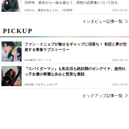
沢村玲、親友から一線を越えて…理想の恋愛像について語る
#今から、親友やめようか。
#沢村玲
2026.06.20
インタビュー記事一覧
PICKUP
ファン・イニョプが魅せるギャップに沼落ち！ 初恋と夢が交
差する青春ラブストーリー
#U-NEXT
#イ・ヘリ
2026.08.10
『スパイダーマン』も私生活も絶好調のゼンデイヤ、超売れ
っ子女優の華麗な歩みと堅実な素顔
#DUNE
#オデュッセイア
2026.08.09
ピックアップ記事一覧