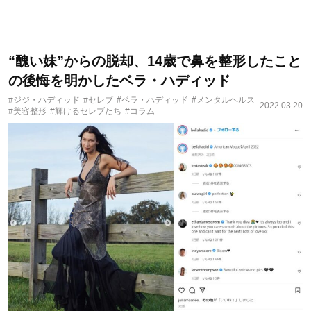
“醜い妹”からの脱却、14歳で鼻を整形したこと
の後悔を明かしたベラ・ハディッド
#ジジ・ハディッド
#セレブ
#ベラ・ハディッド
#メンタルヘルス
2022.03.20
#美容整形
#輝けるセレブたち
#コラム