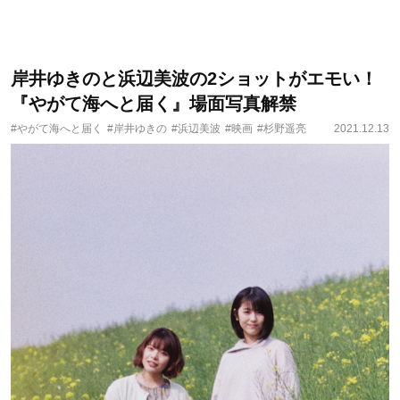
岸井ゆきのと浜辺美波の2ショットがエモい！
『やがて海へと届く』場面写真解禁
#やがて海へと届く
#岸井ゆきの
#浜辺美波
#映画
#杉野遥亮
2021.12.13