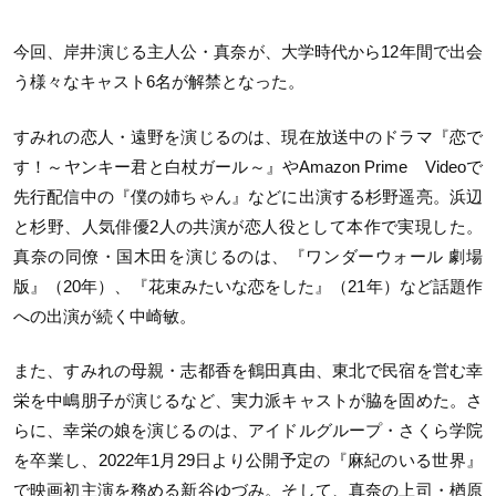
今回、岸井演じる主人公・真奈が、大学時代から12年間で出会
う様々なキャスト6名が解禁となった。
すみれの恋人・遠野を演じるのは、現在放送中のドラマ『恋で
す！～ヤンキー君と白杖ガール～』やAmazon Prime Videoで
先行配信中の『僕の姉ちゃん』などに出演する杉野遥亮。浜辺
と杉野、人気俳優2人の共演が恋人役として本作で実現した。
真奈の同僚・国木田を演じるのは、『ワンダーウォール 劇場
版』（20年）、『花束みたいな恋をした』（21年）など話題作
への出演が続く中崎敏。
また、すみれの母親・志都香を鶴田真由、東北で民宿を営む幸
栄を中嶋朋子が演じるなど、実力派キャストが脇を固めた。さ
らに、幸栄の娘を演じるのは、アイドルグループ・さくら学院
を卒業し、2022年1月29日より公開予定の『麻紀のいる世界』
で映画初主演を務める新谷ゆづみ。そして、真奈の上司・楢原