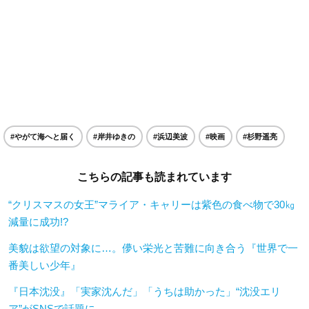
#やがて海へと届く
#岸井ゆきの
#浜辺美波
#映画
#杉野遥亮
こちらの記事も読まれています
“クリスマスの女王”マライア・キャリーは紫色の食べ物で30㎏
減量に成功!?
美貌は欲望の対象に…。儚い栄光と苦難に向き合う『世界で一
番美しい少年』
『日本沈没』「実家沈んだ」「うちは助かった」“沈没エリ
ア”がSNSで話題に