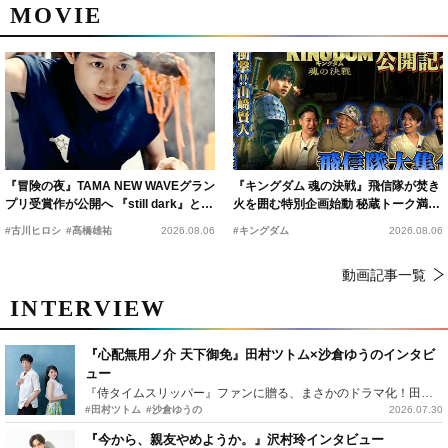
MOVIE
『冒険の夜』TAMA NEW WAVEグラン
『キングダム 魂の決戦』飛信隊が焚き
プリ受賞作が公開へ 『still dark』と同
火を囲む特別企画始動 秘蔵トーク満載
時上映決定
の“キングダムキャンプ”開催
#古川ヒロシ
#髙橋雄祐
2026.08.06
#キングダム
2026.08.06
動画記事一覧
INTERVIEW
『心配無用ノ介 天下御免』田村ツトム×沙倉ゆうのインタビ
ュー
『侍タイムスリッパー』ファンに贈る、まさかのドラマ化！田村ツトム×沙倉ゆうのが語る『心配無用ノ介』撮影秘話
#田村ツトム
#沙倉ゆうの
2026.07.30
『今から、親友やめようか。』沢村玲インタビュー