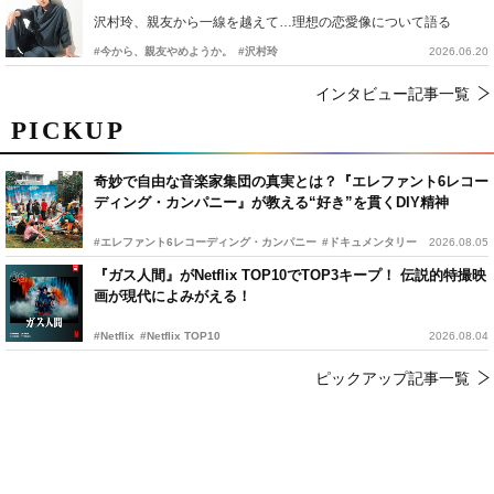
沢村玲、親友から一線を越えて…理想の恋愛像について語る
#今から、親友やめようか。
#沢村玲
2026.06.20
インタビュー記事一覧
PICKUP
奇妙で自由な音楽家集団の真実とは？『エレファント6レコー
ディング・カンパニー』が教える“好き”を貫くDIY精神
#エレファント6レコーディング・カンパニー
#ドキュメンタリー
2026.08.05
『ガス人間』がNetflix TOP10でTOP3キープ！ 伝説的特撮映
画が現代によみがえる！
#Netflix
#Netflix TOP10
2026.08.04
ピックアップ記事一覧