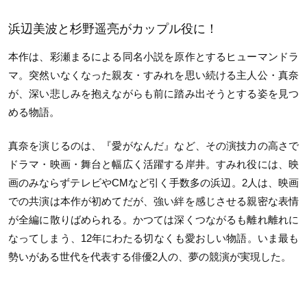
浜辺美波と杉野遥亮がカップル役に！
本作は、彩瀬まるによる同名小説を原作とするヒューマンドラ
マ。突然いなくなった親友・すみれを思い続ける主人公・真奈
が、深い悲しみを抱えながらも前に踏み出そうとする姿を見つ
める物語。
真奈を演じるのは、『愛がなんだ』など、その演技力の高さで
ドラマ・映画・舞台と幅広く活躍する岸井。すみれ役には、映
画のみならずテレビやCMなど引く手数多の浜辺。2人は、映画
での共演は本作が初めてだが、強い絆を感じさせる親密な表情
が全編に散りばめられる。かつては深くつながるも離れ離れに
なってしまう、12年にわたる切なくも愛おしい物語。いま最も
勢いがある世代を代表する俳優2人の、夢の競演が実現した。