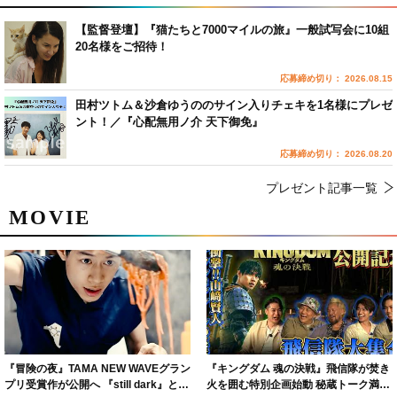
【監督登壇】『猫たちと7000マイルの旅』一般試写会に10組
20名様をご招待！
応募締め切り： 2026.08.15
田村ツトム＆沙倉ゆうののサイン入りチェキを1名様にプレゼ
ント！／『心配無用ノ介 天下御免』
応募締め切り： 2026.08.20
プレゼント記事一覧
MOVIE
『冒険の夜』TAMA NEW WAVEグラン
『キングダム 魂の決戦』飛信隊が焚き
プリ受賞作が公開へ 『still dark』と同
火を囲む特別企画始動 秘蔵トーク満載