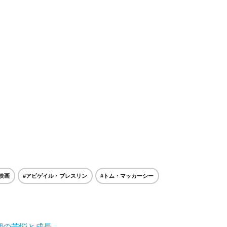
#映画
#アビゲイル・ブレスリン
#トム・マッカーシー
期の苦悩と成長