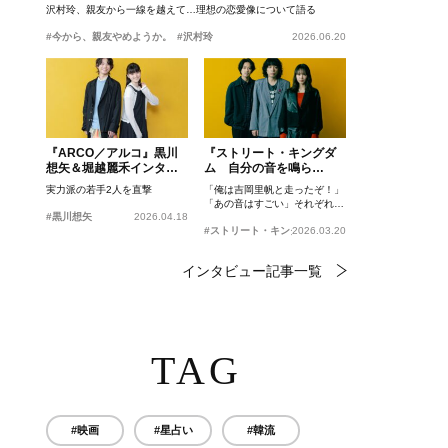
沢村玲、親友から一線を越えて…理想の恋愛像について語る
#今から、親友やめようか。
#沢村玲
2026.06.20
『ARCO／アルコ』黒川
『ストリート・キングダ
想矢＆堀越麗禾インタビ
ム 自分の音を鳴ら
ュー
せ。』峯田和伸、若葉竜
実力派の若手2人を直撃
「俺は吉岡里帆と走ったぞ！」
也、吉岡里帆インタビュ
「あの音はすごい」それぞれの
ー
#黒川想矢
2026.04.18
忘れがたいシーンとは？
#ストリート・キングダム 自分の音を鳴らせ。
2026.03.20
インタビュー記事一覧
TAG
#映画
#星占い
#韓流