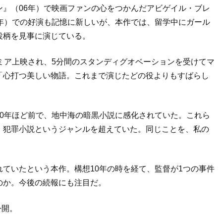
』（06年）で映画ファンの心をつかんだアビゲイル・ブレ
年）での好演も記憶に新しいが、本作では、留学中にガール
役柄を見事に演じている。
ミア上映され、5分間のスタンディグオベーションを受けてマ
「心打つ美しい物語。これまで演じたどの役よりもすばらし
0年ほど前で、地中海の暗黒小説に感化されていた。これら
、犯罪小説というジャンルを超えていた。同じことを、私の
ていたという本作。構想10年の時を経て、監督が1つの事件
のか。今後の続報にも注目だ。
公開。