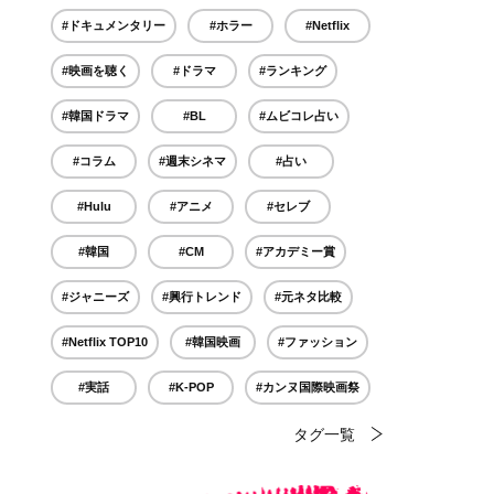
#ドキュメンタリー
#ホラー
#Netflix
#映画を聴く
#ドラマ
#ランキング
#韓国ドラマ
#BL
#ムビコレ占い
#コラム
#週末シネマ
#占い
#Hulu
#アニメ
#セレブ
#韓国
#CM
#アカデミー賞
#ジャニーズ
#興行トレンド
#元ネタ比較
#Netflix TOP10
#韓国映画
#ファッション
#実話
#K-POP
#カンヌ国際映画祭
タグ一覧