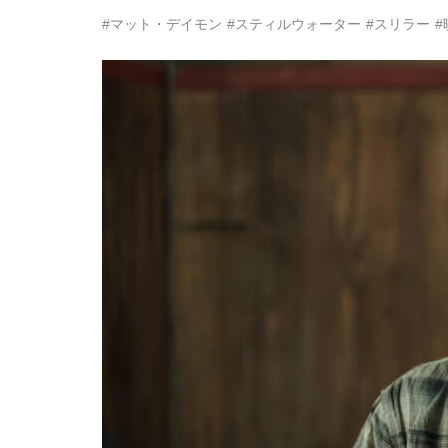
#マット・デイモン
#スティルウォーター
#スリラー
#