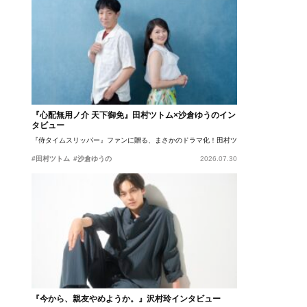
『心配無用ノ介 天下御免』田村ツトム×沙倉ゆうのイン
タビュー
『侍タイムスリッパー』ファンに贈る、まさかのドラマ化！田村ツトム×沙倉ゆうのが語
#田村ツトム
#沙倉ゆうの
2026.07.30
『今から、親友やめようか。』沢村玲インタビュー