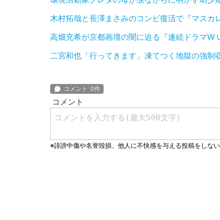
木村拓哉と長澤まさみのコンビ復活で『マスカレ
高畑充希が京都画壇の闇に迫る『連続ドラマW 
二宮和也「行ってきます」凍てつく地獄の強制