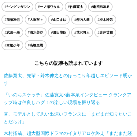
#ヤングマガジン
#一ノ瀬ワタル
#佐藤寛太
#劇団EXILE
#加藤雅也
#大塚寧々
#山口まゆ
#柳内大樹
#柾木玲弥
#武田一馬
#清水美沙
#濱田龍臣
#花沢将人
#赤井英和
#軍艦少年
#髙橋里恩
こちらの記事も読まれています
佐藤寛太、先輩・鈴木伸之とのほっこり年越しエピソード明か
す
『いのちスケッチ』佐藤寛太×藤本泉インタビュー クランクア
ップ時は仲良しハグ！の楽しい現場を振り返る
杏、モデルとして思い出深いフランスに「まだまだ知りたいこ
とだらけ」
木村拓哉、超大型国際ドラマのイタリアロケ終え「まだまだ経