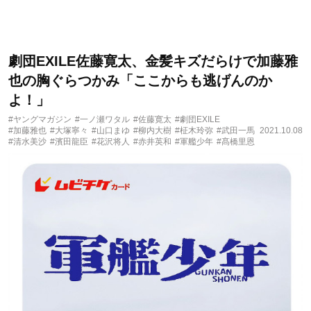
劇団EXILE佐藤寛太、金髪キズだらけで加藤雅
也の胸ぐらつかみ「ここからも逃げんのか
よ！」
#ヤングマガジン
#一ノ瀬ワタル
#佐藤寛太
#劇団EXILE
#加藤雅也
#大塚寧々
#山口まゆ
#柳内大樹
#柾木玲弥
#武田一馬
2021.10.08
#清水美沙
#濱田龍臣
#花沢将人
#赤井英和
#軍艦少年
#髙橋里恩