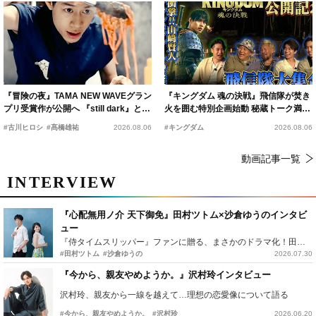
『冒険の夜』TAMA NEW WAVEグラン
『キングダム 魂の決戦』飛信隊が焚き
プリ受賞作が公開へ 『still dark』と同
火を囲む特別企画始動 秘蔵トーク満載
時上映決定
の“キングダムキャンプ”開催
#古川ヒロシ
#髙橋雄祐
2026.08.06
#キングダム
2026.08.06
動画記事一覧
INTERVIEW
『心配無用ノ介 天下御免』田村ツトム×沙倉ゆうのインタビ
ュー
『侍タイムスリッパー』ファンに贈る、まさかのドラマ化！田村ツトム×沙倉ゆうのが語る『心配無用ノ介』撮影秘話
#田村ツトム
#沙倉ゆうの
2026.07.30
『今から、親友やめようか。』沢村玲インタビュー
沢村玲、親友から一線を越えて…理想の恋愛像について語る
#今から、親友やめようか。
#沢村玲
2026.06.20