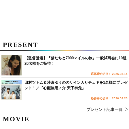
PRESENT
【監督登壇】『猫たちと7000マイルの旅』一般試写会に10組
20名様をご招待！
応募締め切り： 2026.08.15
田村ツトム＆沙倉ゆうののサイン入りチェキを1名様にプレゼ
ント！／『心配無用ノ介 天下御免』
応募締め切り： 2026.08.20
プレゼント記事一覧
MOVIE