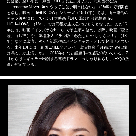
に合格。翌15年に「劇団EXILE」に正式加入し、同劇団の公演
「Tomorrow Never Dies やってこない明日はない」（15年）で初舞台
を踏む。映画『HiGH&LOW』シリーズ（15-17年）では、山王連合の
テッツ役を演じ、スピンオフ映画『DTC 湯けむり純情篇 from
HiGH&LOW』（18年）では同役が主人公のひとりとなった。また16
年には、映画『イタズラなKiss』で初主演を務め、以降、映画『恋と
嘘』（17年）や、劇場版＆ドラマ版『わたしに××しなさい！』（18
年）などに出演。次々と話題作にメインキャストとして起用されてい
る。来年1月には、劇団EXILE全メンバー出演舞台「勇者のために鐘
は鳴る」が上演。キ」（2018年）など話題作の出演が続いている。7
月からはレギュラー出演する連続ドラマ「べしゃり暮らし」(EX)の放
送が控えている。