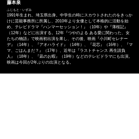
藤本泉
ふじもと・いずみ
1991年生まれ、埼玉県出身。中学生の時にスカウトされたのをきっか
けに芸能事務所に所属し、2010年より女優として本格的に活動を始
め、テレビドラマ『ハンマーセッション！』（10年）や『薄桜記』
（12年）などに出演する。12年『つやのよる ある愛に関わった、女
たちの物語』で映画初出演を果し、その後、映画『小川町セレナー
デ』（14年）、『アオハライド』（14年）、『花芯』（16年）、『マ
マ、ごはんまだ？』（17年）、近年は『ラストチャンス 再生請負
人』（18年）、『凪のお暇』（19年）などのテレビドラマにも出演。
映画は今回が2年ぶりの出演となる。