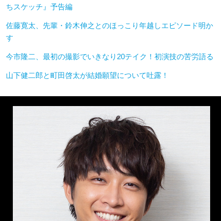
ちスケッチ』予告編
佐藤寛太、先輩・鈴木伸之とのほっこり年越しエピソード明か
す
今市隆二、最初の撮影でいきなり20テイク！初演技の苦労語る
山下健二郎と町田啓太が結婚願望について吐露！