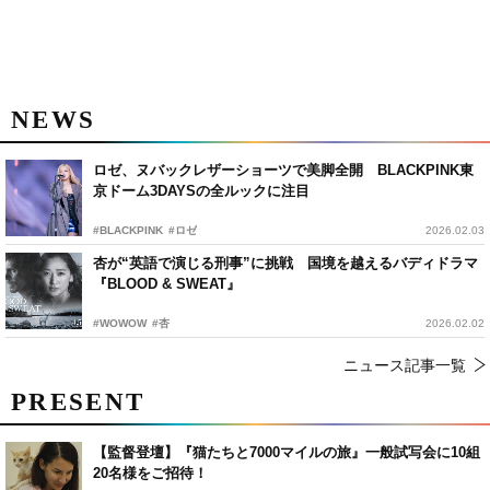
NEWS
ロゼ、ヌバックレザーショーツで美脚全開 BLACKPINK東
京ドーム3DAYSの全ルックに注目
#BLACKPINK
#ロゼ
2026.02.03
杏が“英語で演じる刑事”に挑戦 国境を越えるバディドラマ
『BLOOD & SWEAT』
#WOWOW
#杏
2026.02.02
ニュース記事一覧
PRESENT
【監督登壇】『猫たちと7000マイルの旅』一般試写会に10組
20名様をご招待！