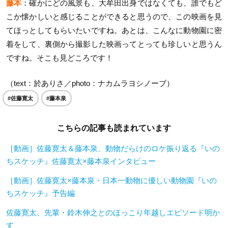
藤本
：確かにどの風景も、大牟田出身ではなくても、誰でもど
こか懐かしいと感じることができると思うので、この映画を見
てほっとしてもらいたいですね。あとは、こんなに動物園に密
着をして、裏側から撮影した映画ってとっても珍しいと思うん
ですね。そこも見どころです！
（text：於ありさ／photo：ナカムラヨシノーブ）
#佐藤寛太
#藤本泉
こちらの記事も読まれています
［動画］佐藤寛太＆藤本泉、動物だらけのロケ振り返る『いの
ちスケッチ』佐藤寛太×藤本泉インタビュー
［動画］佐藤寛太×藤本泉・日本一動物に優しい動物園『いの
ちスケッチ』予告編
佐藤寛太、先輩・鈴木伸之とのほっこり年越しエピソード明か
す