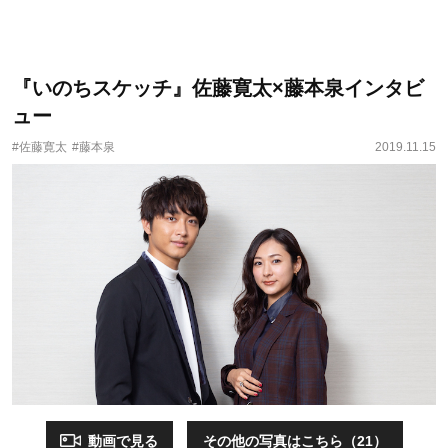
『いのちスケッチ』佐藤寛太×藤本泉インタビ
ュー
#佐藤寛太
#藤本泉
2019.11.15
動画で見る
その他の写真はこちら（21）