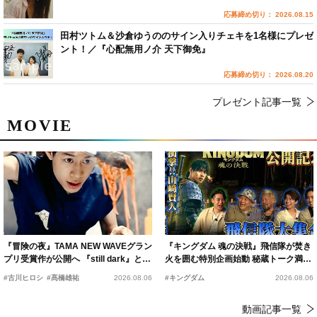
応募締め切り： 2026.08.15
田村ツトム＆沙倉ゆうののサイン入りチェキを1名様にプレゼ
ント！／『心配無用ノ介 天下御免』
応募締め切り： 2026.08.20
プレゼント記事一覧
MOVIE
『冒険の夜』TAMA NEW WAVEグラン
『キングダム 魂の決戦』飛信隊が焚き
プリ受賞作が公開へ 『still dark』と同
火を囲む特別企画始動 秘蔵トーク満載
時上映決定
の“キングダムキャンプ”開催
#古川ヒロシ
#髙橋雄祐
2026.08.06
#キングダム
2026.08.06
動画記事一覧