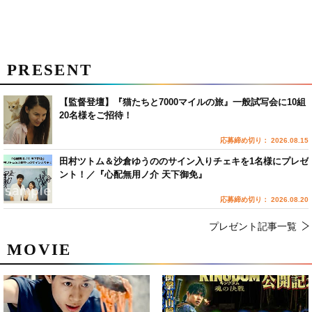
PRESENT
【監督登壇】『猫たちと7000マイルの旅』一般試写会に10組
20名様をご招待！
応募締め切り： 2026.08.15
田村ツトム＆沙倉ゆうののサイン入りチェキを1名様にプレゼ
ント！／『心配無用ノ介 天下御免』
応募締め切り： 2026.08.20
プレゼント記事一覧
MOVIE