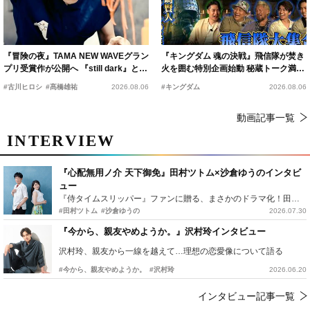
『冒険の夜』TAMA NEW WAVEグラン
『キングダム 魂の決戦』飛信隊が焚き
プリ受賞作が公開へ 『still dark』と同
火を囲む特別企画始動 秘蔵トーク満載
時上映決定
の“キングダムキャンプ”開催
#古川ヒロシ
#髙橋雄祐
2026.08.06
#キングダム
2026.08.06
動画記事一覧
INTERVIEW
『心配無用ノ介 天下御免』田村ツトム×沙倉ゆうのインタビ
ュー
『侍タイムスリッパー』ファンに贈る、まさかのドラマ化！田村ツトム×沙倉ゆうのが語る『心配無用ノ介』撮影秘話
#田村ツトム
#沙倉ゆうの
2026.07.30
『今から、親友やめようか。』沢村玲インタビュー
沢村玲、親友から一線を越えて…理想の恋愛像について語る
#今から、親友やめようか。
#沢村玲
2026.06.20
インタビュー記事一覧