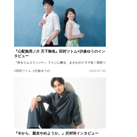
『心配無用ノ介 天下御免』田村ツトム×沙倉ゆうのイン
タビュー
『侍タイムスリッパー』ファンに贈る、まさかのドラマ化！田村ツトム×沙倉ゆうのが語
#田村ツトム
#沙倉ゆうの
2026.07.30
『今から、親友やめようか。』沢村玲インタビュー