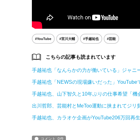
#YouTube
#宮川大輔
#手越祐也
#芸能
こちらの記事も読まれています
手越祐也「なんらかの力が働いている」ジャニ
手越祐也「NEWSの現場嫌いだった」YouTub
手越祐也、山下智久と10年ぶりの仕事希望「機
出川哲郎、芸能村とMeToo運動に挟まれてジリ
手越祐也、カラオケ企画がYouTube206万