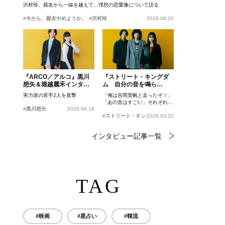
沢村玲、親友から一線を越えて…理想の恋愛像について語る
#今から、親友やめようか。
#沢村玲
2026.06.20
『ARCO／アルコ』黒川
『ストリート・キングダ
想矢＆堀越麗禾インタビ
ム 自分の音を鳴ら
ュー
せ。』峯田和伸、若葉竜
実力派の若手2人を直撃
「俺は吉岡里帆と走ったぞ！」
也、吉岡里帆インタビュ
「あの音はすごい」それぞれの
ー
#黒川想矢
2026.04.18
忘れがたいシーンとは？
#ストリート・キングダム 自分の音を鳴らせ。
2026.03.20
インタビュー記事一覧
TAG
#映画
#星占い
#韓流