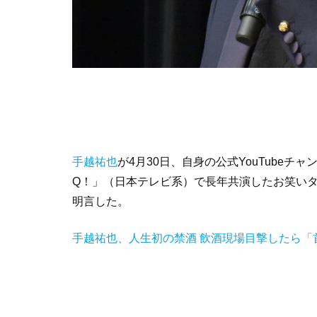
手越祐也
が4月30日、自身の公式YouTube
Q！」（日本テレビ系）で長年共演したお笑い
明言した。
手越祐也、人生初の禁酒 飲酒現場目撃したら「