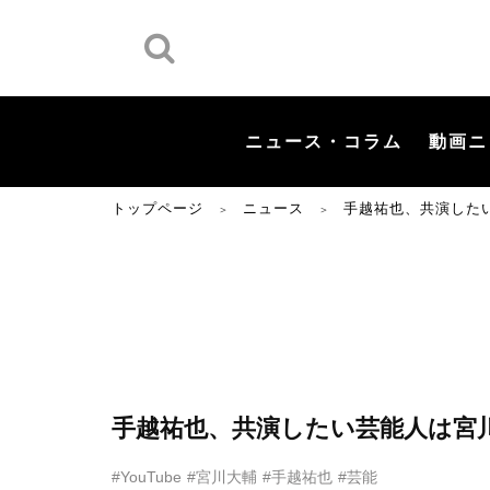
ニュース・コラム
動画ニ
トップページ
ニュース
手越祐也、共演した
＞
＞
手越祐也、共演したい芸能人は宮
#YouTube
#宮川大輔
#手越祐也
#芸能