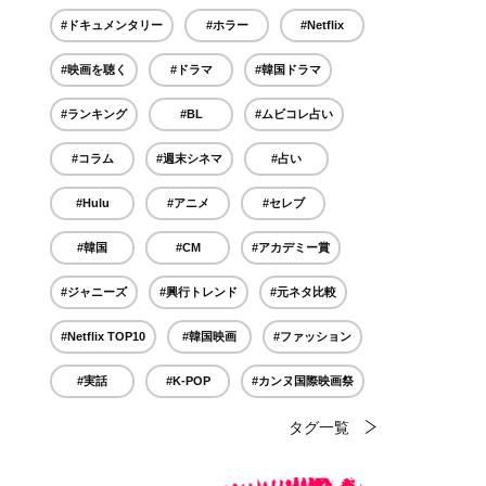
#ドキュメンタリー
#ホラー
#Netflix
#映画を聴く
#ドラマ
#韓国ドラマ
#ランキング
#BL
#ムビコレ占い
#コラム
#週末シネマ
#占い
#Hulu
#アニメ
#セレブ
#韓国
#CM
#アカデミー賞
#ジャニーズ
#興行トレンド
#元ネタ比較
#Netflix TOP10
#韓国映画
#ファッション
#実話
#K-POP
#カンヌ国際映画祭
タグ一覧