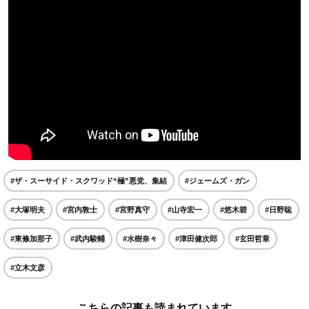
#ザ・スーサイド・スクワッド“極”悪党、集結
#ジェームズ・ガン
#大塚明夫
#宮内敦士
#宮野真守
#山寺宏一
#悠木碧
#日野聡
#東條加那子
#武内駿輔
#水樹奈々
#津田健次郎
#玄田哲章
#立木文彦
こちらの記事も読まれています