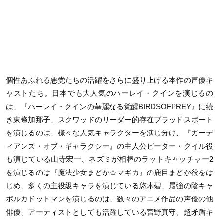
個性あふれる悪党たちの活躍をさらに盛り上げる本作の声優キ
ャストたち。日本でも大人気のハーレイ・クインを演じるの
は、『ハーレイ・クインの華麗なる覚醒
BIRDSOFPREY
』に続
き東條加那子、スクワッドのリーダー的存在ブラッドスポート
を演じるのは、様々な人気キャラクターを演じ分け、『ガーデ
ィアンズ・オブ・ギャラクシー』の主人公ピーター・クイル役
も演じている山寺宏一、ネズミが相棒のラットキャッチャー
2
を演じるのは『魔法少女まどか☆マギカ』の鹿目まどか役をは
じめ、多くの主役級キャラを演じている悠木碧、最強の陰キャ
ポルカドットマンを演じるのは、数々のアニメ作品の声優の他
俳優、アーティストとしても活躍している宮野真守、超矛盾キ