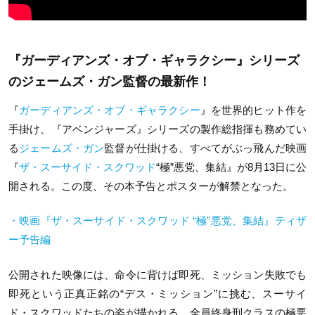
『ガーディアンズ・オブ・ギャラクシー』シリーズ
のジェームズ・ガン監督の最新作！
『
ガーディアンズ・オブ・ギャラクシー
』を世界的ヒット作を
手掛け、『アベンジャーズ』シリーズの製作総指揮も務めてい
る
ジェームズ・ガン
監督が仕掛ける、すべてがぶっ飛んだ映画
『
ザ・スーサイド・スクワッド
“
極
”
悪党、集結』が
8
月
13
日に公
開される。この度、その本予告とポスターが解禁となった。
・映画『ザ・スーサイド・スクワッド “極”悪党、集結』ティザ
ー予告編
公開された映像には、命令に背けば即死、ミッション失敗でも
即死という正真正銘の“デス・ミッション”に挑む、スーサイ
ド・スクワッドたちの姿が描かれる。全員終身刑クラスの極悪