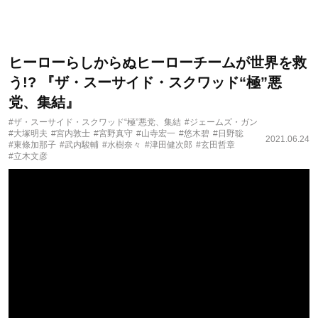
ヒーローらしからぬヒーローチームが世界を救
う!? 『ザ・スーサイド・スクワッド“極”悪
党、集結』
#ザ・スーサイド・スクワッド“極”悪党、集結
#ジェームズ・ガン
#大塚明夫
#宮内敦士
#宮野真守
#山寺宏一
#悠木碧
#日野聡
2021.06.24
#東條加那子
#武内駿輔
#水樹奈々
#津田健次郎
#玄田哲章
#立木文彦