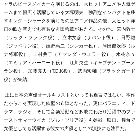
ャラのピースメイカーを演じるのは、大ヒットアニメや人気ゲ
ームまで幅広く活躍している大塚明夫、強烈なインパクトを残
すキング・シャークを演じるのはアニメ作品の他、大ヒット洋
画の吹き替えでも有名な玄田哲章があたる。その他、宮内敦士
（リック・フラッグ役）、立木文彦（サバント役）、日野聡
（ジャベリン役）、姫野惠二（シンカー役）、津田健次郎（ル
ナ将軍役）、上村典子（アマンダ・ウォラー役）、水樹奈々
（エミリア・ハーコート役）、江川央生（キャプテン・ブーメ
ラン役）、加藤亮夫（
T.D.K
役）、武内駿輔（ブラックガード
役）が集結。
正に日本の声優オールキャストといっても過言ではない、本作
だからこそ実現した鉄壁の布陣となった。更にバラエティ、ド
ラマ、ラジオ、そして音楽活動など多岐にわたり活躍中のファ
ーストサマーウイカ（ソル・ソリア役）も参戦。映画、舞台で
女優としても活躍する彼女の声優としての演技にも注目だ。