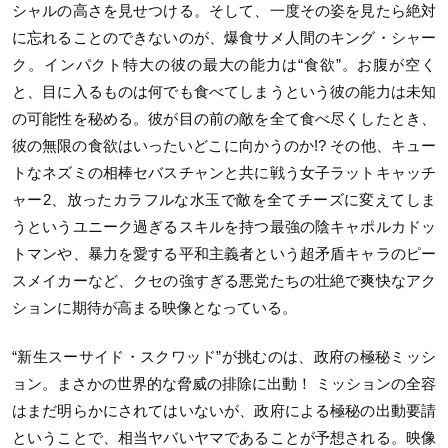
シャルの高さを見せつける。そして、一度その姿を見たら絶対
に忘れることのできないのが、爆食サメ人間のキング・シャー
ク。インパクト特大の彼の最大の能力は“食欲”。お腹が空く
と、目に入るものは何でも食べてしまうという彼の能力は未知
の可能性を秘める。彼が目の前の敵を全て食べ尽くしたとき、
彼の無限の食欲はいったいどこに向かうのか
!?
その他、キュー
トなネズミの相棒セバスチャンと共に戦う女子ラットキャッチ
ャー
2
、放ったカラフルな水玉で敵を全てチーズに変えてしま
うというユニーク過ぎるスキルを持つ最強の陰キャポルカドッ
トマンや、暴力を愛する平和主義者という超矛盾キャラのピー
スメイカーなど、クセの強すぎる悪党たちの壮絶で爽快なアク
ションに期待が高まる映像となっている。
“新生スーサイド・スクワッド”が挑むのは、政府の極秘ミッシ
ョン。まさかの世界的な脅威の排除に出動！ ミッションの全容
はまだ明らかにされてはいないが、政府による極秘の出動要請
ということで、相当ヤバいヤマであることが予想される。映像