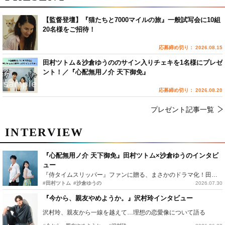
【監督登壇】『猫たちと7000マイルの旅』一般試写会に10組
20名様をご招待！
応募締め切り： 2026.08.15
田村ツトム＆沙倉ゆうののサイン入りチェキを1名様にプレゼ
ント！／『心配無用ノ介 天下御免』
応募締め切り： 2026.08.20
プレゼント記事一覧
INTERVIEW
『心配無用ノ介 天下御免』田村ツトム×沙倉ゆうのインタビ
ュー
『侍タイムスリッパー』ファンに贈る、まさかのドラマ化！田村ツトム×沙倉ゆうのが語る『心配無用ノ介』撮影秘話
#田村ツトム
#沙倉ゆうの
2026.07.30
『今から、親友やめようか。』沢村玲インタビュー
沢村玲、親友から一線を越えて…理想の恋愛像について語る