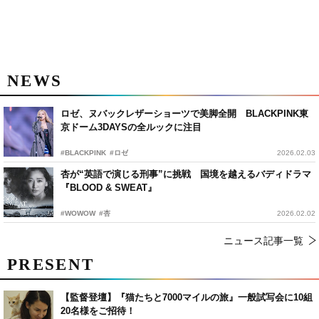
NEWS
ロゼ、ヌバックレザーショーツで美脚全開 BLACKPINK東
京ドーム3DAYSの全ルックに注目
#BLACKPINK
#ロゼ
2026.02.03
杏が“英語で演じる刑事”に挑戦 国境を越えるバディドラマ
『BLOOD & SWEAT』
#WOWOW
#杏
2026.02.02
ニュース記事一覧
PRESENT
【監督登壇】『猫たちと7000マイルの旅』一般試写会に10組
20名様をご招待！