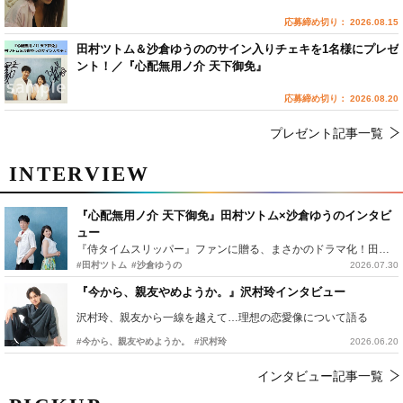
応募締め切り： 2026.08.15
田村ツトム＆沙倉ゆうののサイン入りチェキを1名様にプレゼ
ント！／『心配無用ノ介 天下御免』
応募締め切り： 2026.08.20
プレゼント記事一覧
INTERVIEW
『心配無用ノ介 天下御免』田村ツトム×沙倉ゆうのインタビ
ュー
『侍タイムスリッパー』ファンに贈る、まさかのドラマ化！田村ツトム×沙倉ゆうのが語る『心配無用ノ介』撮影秘話
#田村ツトム
#沙倉ゆうの
2026.07.30
『今から、親友やめようか。』沢村玲インタビュー
沢村玲、親友から一線を越えて…理想の恋愛像について語る
#今から、親友やめようか。
#沢村玲
2026.06.20
インタビュー記事一覧