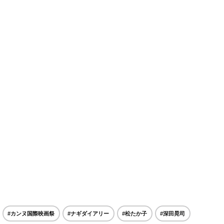
#カンヌ国際映画祭
#ナギダイアリー
#松たか子
#深田晃司