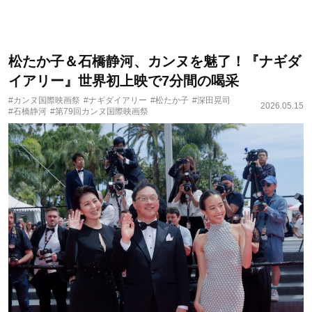
松たか子＆石橋静河、カンヌを魅了！『ナギダ
イアリー』世界初上映で7分間の喝采
#カンヌ国際映画祭
#ナギダイアリー
#松たか子
#深田晃司
2026.05.15
#石橋静河
#第79回カンヌ国際映画祭