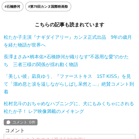
#石橋静河
#第79回カンヌ国際映画祭
こちらの記事も読まれています
松たか子主演『ナギダイアリー』カンヌ正式出品 9年の歳月
を経た物語が世界へ
長澤まさみ×柄本佑×石橋静河が織りなす“不器用な愛”のかた
ち 三者三様の関係が揺れ動く物語
「美しい彼」凪良ゆう、『ファーストキス 1ST KISS』を見
て「溜め息と涙を溢しながらしばし呆然と…」絶賛コメント到
着
松村北斗のおちゃめなハプニングに、犬にもみくちゃにされる
松たか子！ レア映像満載のメイキング