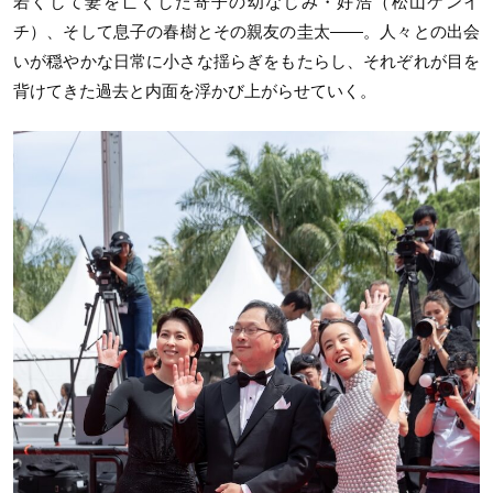
若くして妻を亡くした寄子の幼なじみ・好浩（松山ケンイ
チ）、そして息子の春樹とその親友の圭太——。人々との出会
いが穏やかな日常に小さな揺らぎをもたらし、それぞれが目を
背けてきた過去と内面を浮かび上がらせていく。