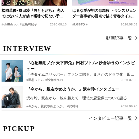
松岡茉優×成田凌『男ともだち』 恋人
はるな愛が初の母親役 トランスジェン
ではない2人が紡ぐ曖昧で切ない予告
ダー当事者の視点で描く青春タイムス
編解禁
リップコメディ
#chilldspot
#三島有紀子
2026.08.10
#LGBTQ＋
2026.08.09
動画記事一覧
INTERVIEW
『心配無用ノ介 天下御免』田村ツトム×沙倉ゆうのインタビ
ュー
『侍タイムスリッパー』ファンに贈る、まさかのドラマ化！田村ツトム×沙倉ゆうのが語る『心配無用ノ介』撮影秘話
#田村ツトム
#沙倉ゆうの
2026.07.30
『今から、親友やめようか。』沢村玲インタビュー
沢村玲、親友から一線を越えて…理想の恋愛像について語る
#今から、親友やめようか。
#沢村玲
2026.06.20
インタビュー記事一覧
PICKUP