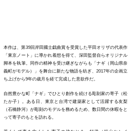
本作は、第39回岸田國士戯曲賞を受賞した平田オリザの代表作
「東京ノート」に導かれ着想を得て、深田監督自らオリジナル
脚本を執筆。同作の精神を受け継ぎながらも「ナギ（岡山県奈
義町がモデル）」を舞台に新たな物語を紡ぎ、2017年の企画立
ち上げから9年の歳月を経て完成した意欲作だ。
自然豊かな町「ナギ」でひとり創作を続ける彫刻家の寄子（松
たか子）。ある日、東京と台湾で建築家として活躍する友梨
（石橋静河）が彫刻のモデルを務めるため、数日間の休暇をと
って寄子のもとを訪れる。