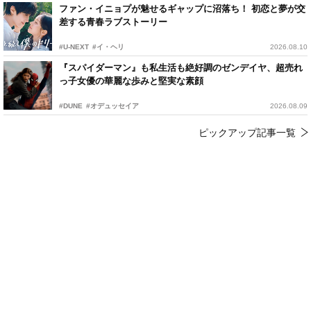
ファン・イニョプが魅せるギャップに沼落ち！ 初恋と夢が交
差する青春ラブストーリー
#U-NEXT
#イ・ヘリ
2026.08.10
『スパイダーマン』も私生活も絶好調のゼンデイヤ、超売れ
っ子女優の華麗な歩みと堅実な素顔
#DUNE
#オデュッセイア
2026.08.09
ピックアップ記事一覧