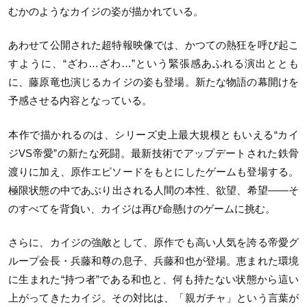
むかのようなカイジの姿が描かれている。
あわせて公開された超特報映像では、かつての熱狂を呼び起こ
すように、“ざわ…ざわ…”という緊張感あふれる演出ととも
に、藤原竜也演じるカイジの姿も登場。新たな物語の幕開けを
予感させる内容となっている。
本作で描かれるのは、シリーズ史上最大規模ともいえる“カイ
ジVS帝愛”の新たな死闘。最新技術でアップデートされた鉄骨
渡りに加え、原作エピソードをもとにしたゲームも登場する。
極限状態の中であぶり出される人間の本性、欲望、希望――そ
のすべてを背負い、カイジは再び命懸けのゲームに挑む。
さらに、カイジの強敵として、原作でも高い人気を誇る帝愛グ
ループ会長・兵藤和尊の息子、兵藤和也が登場。恵まれた環境
に生まれた“持つ者”である和也と、何も持たない状態から這い
上がってきたカイジ。その対比は、「親ガチャ」という言葉が