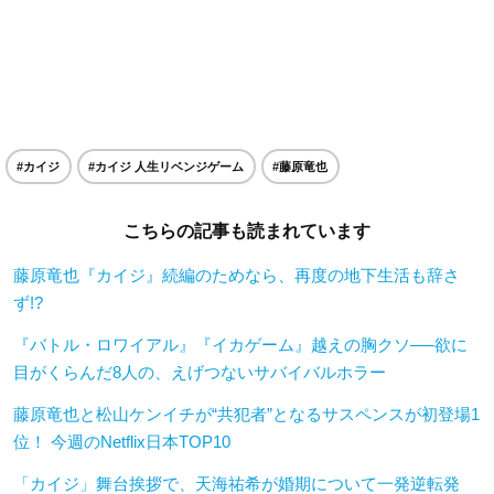
#カイジ
#カイジ 人生リベンジゲーム
#藤原竜也
こちらの記事も読まれています
藤原竜也『カイジ』続編のためなら、再度の地下生活も辞さ
ず!?
『バトル・ロワイアル』『イカゲーム』越えの胸クソ──欲に
目がくらんだ8人の、えげつないサバイバルホラー
藤原竜也と松山ケンイチが“共犯者”となるサスペンスが初登場1
位！ 今週のNetflix日本TOP10
「カイジ」舞台挨拶で、天海祐希が婚期について一発逆転発