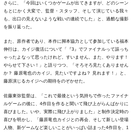
さらに、「今回はいくつかゲームが出てきますが、どのシーン
もとにかく大変で、監督・スタッフ、そして演じている我々
も、出口の見えないような戦いの連続でした」と、過酷な撮影
を振り返った。
また、原作者であり、本作に脚本協力として参加している福本
伸行は、カイジ復活について「『3』でファイナルって謳っち
ゃったよなって思ったけれど。すいません。また、やります！
やらせて下さい！」と語りつつ、「そろそろ見たくありません
か？ 藤原竜也のカイジ。見たいですよね？ 見れます！」と、
藤原演じるカイジへの期待をのぞかせた。
佐藤東弥監督は、「これで最後という気持ちで作ったファイナ
ルゲームの後に、4作目を作ると聞いて飛び上がらんばかりに
喜びました。いや、実際に飛び上がりました」と制作決定時の
喜びを明かし、「藤原竜也カイジとの再会、そして新しい登場
人物、新ゲームなど楽しいことがいっぱい詰まった4作目を、1