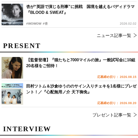
杏が“英語で演じる刑事”に挑戦 国境を越えるバディドラマ
『BLOOD & SWEAT』
#WOWOW
#杏
2026.02.02
ニュース記事一覧
PRESENT
【監督登壇】『猫たちと7000マイルの旅』一般試写会に10組
20名様をご招待！
応募締め切り： 2026.08.15
田村ツトム＆沙倉ゆうののサイン入りチェキを1名様にプレゼ
ント！／『心配無用ノ介 天下御免』
応募締め切り： 2026.08.20
プレゼント記事一覧
INTERVIEW