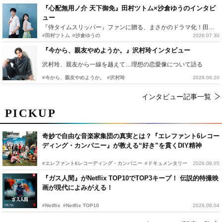
『心配無用ノ介 天下御免』田村ツトム×沙倉ゆうのインタビ
ュー
『侍タイムスリッパー』ファンに贈る、まさかのドラマ化！田村ツトム×沙倉ゆうのが語る『心配無用ノ介』撮影秘話
#田村ツトム
#沙倉ゆうの
2026.07.30
『今から、親友やめようか。』沢村玲インタビュー
沢村玲、親友から一線を越えて…理想の恋愛像について語る
#今から、親友やめようか。
#沢村玲
2026.06.20
インタビュー記事一覧
PICKUP
奇妙で自由な音楽家集団の真実とは？『エレファント6レコー
ディング・カンパニー』が教える“好き”を貫くDIY精神
#エレファント6レコーディング・カンパニー
#ドキュメンタリー
2026.08.05
『ガス人間』がNetflix TOP10でTOP3キープ！ 伝説的特撮映
画が現代によみがえる！
#Netflix
#Netflix TOP10
2026.08.04