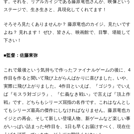
す。それを、リアルカイジである藤原竜也さんが、映像という
ステージで、生き生きと、具現化してくれてます！
そろそろ見たくありませんか？ 藤原竜也のカイジ。見たいです
よね？ 見れます！ ぜひ、皆さん、映画館で、目撃、堪能して
下さい！
■監督：佐藤東弥
これで最後という気持ちで作ったファイナルゲームの後に、4
作目を作ると聞いて飛び上がらんばかりに喜びました。いや、
実際に飛び上がりました。4作目といえば、『ゴジラ』でいえ
ば『モスラ対ゴジラ』、『仁義なき戦い』で言えば『頂上作
戦』です。どちらもシリーズ屈指の名作です。これはなんとし
てもシリーズ最高の傑作にしなければなりません。藤原竜也カ
イジとの再会、そして新しい登場人物、新ゲームなど楽しい事
がいっぱい詰まった4作目を、1日も早くお届けすべく、現在仕