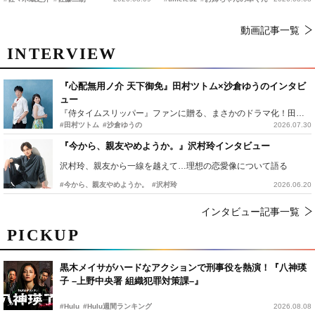
動画記事一覧
INTERVIEW
『心配無用ノ介 天下御免』田村ツトム×沙倉ゆうのインタビ
ュー
『侍タイムスリッパー』ファンに贈る、まさかのドラマ化！田村ツトム×沙倉ゆうのが語る『心配無用ノ介』撮影秘話
#田村ツトム
#沙倉ゆうの
2026.07.30
『今から、親友やめようか。』沢村玲インタビュー
沢村玲、親友から一線を越えて…理想の恋愛像について語る
#今から、親友やめようか。
#沢村玲
2026.06.20
インタビュー記事一覧
PICKUP
黒木メイサがハードなアクションで刑事役を熱演！『八神瑛
子 –上野中央署 組織犯罪対策課–』
#Hulu
#Hulu週間ランキング
2026.08.08