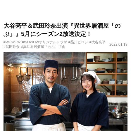
大谷亮平＆武田玲奈出演『異世界居酒屋「の
ぶ」』5月にシーズン2放送決定！
#WOWOW
#WOWOWオリジナルドラマ
#品川ヒロシ
#大谷亮平
2022.01.19
#武田玲奈
#異世界居酒屋「のぶ」
#食