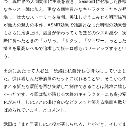
つ、異世界の人間関係に主眼を置き、Season1に登場した多様
なキャスト陣に加え、更なる個性豊かなキャラクターたちが登
場し、壮大なストーリーを展開。美味しそうにみせる料理描写
が最大の魅力の本作、ASMR効果で話題となった料理の効果音
もさらに磨き上げ、温度が伝わってくるほどのシズル感や、実
際に食べたときの「カリっ」「サクッ」「ジュワー」っとした
擬音を最高レベルで追求して飯テロ感もパワーアップするとい
う。
出演にあたって大谷は「続編は私自身も心待ちにしていまし
た。慣れ親しんだ居酒屋のセットに戻れることや、そこから生
まれる新たな展開を再び集結して制作できることは純粋に嬉し
かったです。今回は私が演じる大将のキャラクターにも多少変
化があり、しのぶとの掛け合いなどクスッと笑える場面も散り
ばめられています」とコメント。
武田は「また千家しのぶ役が演じられることができ、そしてま