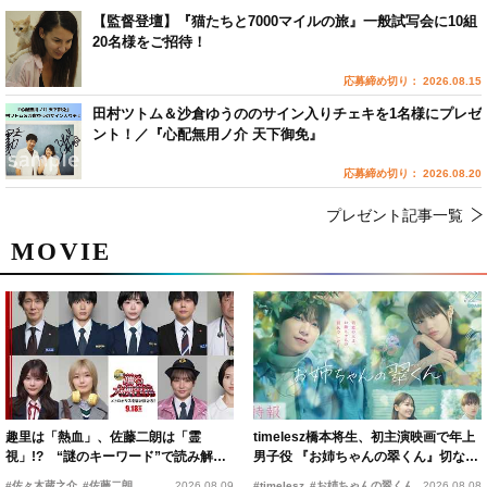
【監督登壇】『猫たちと7000マイルの旅』一般試写会に10組
20名様をご招待！
応募締め切り： 2026.08.15
田村ツトム＆沙倉ゆうののサイン入りチェキを1名様にプレゼ
ント！／『心配無用ノ介 天下御免』
応募締め切り： 2026.08.20
プレゼント記事一覧
MOVIE
趣里は「熱血」、佐藤二朗は「霊
timelesz橋本将生、初主演映画で年上
視」!? “謎のキーワード”で読み解く
男子役 『お姉ちゃんの翠くん』切ない
『踊る大捜査線 N.E.W.』新メンバー
恋の幕開けを予感
#佐々木蔵之介
#佐藤二朗
2026.08.09
#timelesz
#お姉ちゃんの翠くん
2026.08.08