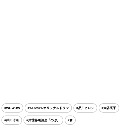
#WOWOW
#WOWOWオリジナルドラマ
#品川ヒロシ
#大谷亮平
#武田玲奈
#異世界居酒屋「のぶ」
#食