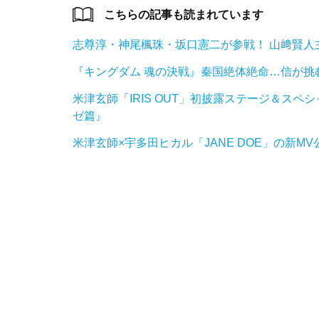
こちらの記事も読まれています
志尊淳・神尾楓珠・坂口憲二が参戦！ 山﨑賢人
『キングダム 魂の決戦』秦国絶体絶命…信が挑
米津玄師「IRIS OUT」初披露ステージ＆ス
ゼ篇』
米津玄師×宇多田ヒカル「JANE DOE」の新