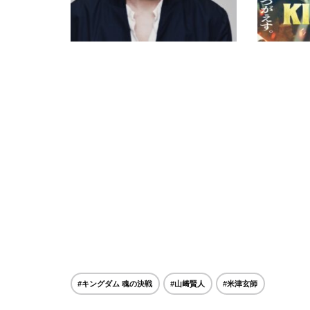
#キングダム 魂の決戦
#山﨑賢人
#米津玄師