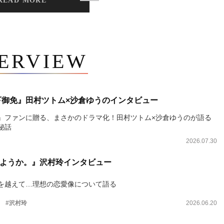
READ MORE
TERVIEW
下御免』田村ツトム×沙倉ゆうのインタビュー
』ファンに贈る、まさかのドラマ化！田村ツトム×沙倉ゆうのが語る
秘話
2026.07.30
ようか。』沢村玲インタビュー
を越えて…理想の恋愛像について語る
。
#沢村玲
2026.06.20