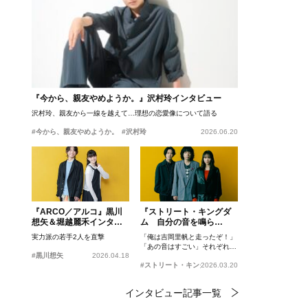
『今から、親友やめようか。』沢村玲インタビュー
沢村玲、親友から一線を越えて…理想の恋愛像について語る
#今から、親友やめようか。
#沢村玲
2026.06.20
『ARCO／アルコ』黒川
『ストリート・キングダ
想矢＆堀越麗禾インタビ
ム 自分の音を鳴ら
ュー
せ。』峯田和伸、若葉竜
実力派の若手2人を直撃
「俺は吉岡里帆と走ったぞ！」
也、吉岡里帆インタビュ
「あの音はすごい」それぞれの
ー
#黒川想矢
2026.04.18
忘れがたいシーンとは？
#ストリート・キングダム 自分の音を鳴らせ。
2026.03.20
インタビュー記事一覧