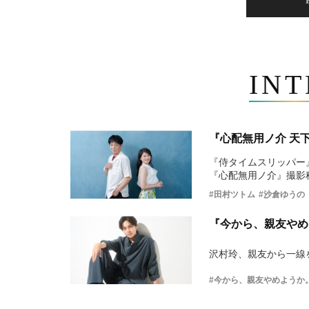
IN
『心配無用ノ介 天
『侍タイムスリッパー
『心配無用ノ介』撮影
#田村ツトム
#沙倉ゆうの
『今から、親友やめ
沢村玲、親友から一線
#今から、親友やめようか