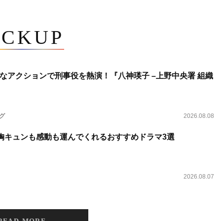
ICKUP
なアクションで刑事役を熱演！『八神瑛子 –上野中央署 組織
ング
2026.08.08
 胸キュンも感動も運んでくれるおすすめドラマ3選
2026.08.07