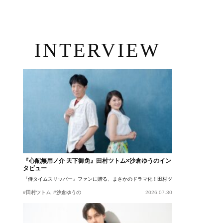
INTERVIEW
『心配無用ノ介 天下御免』田村ツトム×沙倉ゆうのイン
タビュー
『侍タイムスリッパー』ファンに贈る、まさかのドラマ化！田村ツトム×沙倉ゆうのが語
#田村ツトム
#沙倉ゆうの
2026.07.30