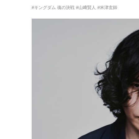
#キングダム 魂の決戦
#山﨑賢人
#米津玄師