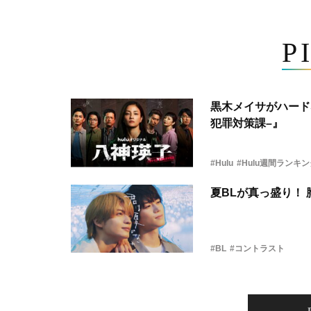
P
黒木メイサがハード
犯罪対策課–』
#Hulu
#Hulu週間ランキ
夏BLが真っ盛り！
#BL
#コントラスト