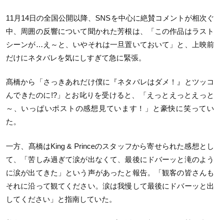
11月14日の全国公開以降、SNSを中心に絶賛コメントが相次ぐ
中、周囲の反響について聞かれた芳根は、「この作品はラスト
シーンが…え～と、いやそれは一旦置いておいて」と、上映前
だけにネタバレを気にしすぎて急に緊張。
髙橋から「さっきあれだけ僕に『ネタバレはダメ！』とツッコ
んできたのに!?」とお叱りを受けると、「えっとえっとえっと
～、いっぱいポストの感想見ています！」と豪快に笑ってい
た。
一方、髙橋はKing & Princeのスタッフから寄せられた感想とし
て、「苦しみ過ぎて涙が出なくて、最後にドバーッと滝のよう
に涙が出てきた」という声があったと報告。「観客の皆さんも
それに沿って観てください。涙は我慢して最後にドバーッと出
してください」と指南していた。