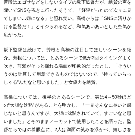
普段はエゴサなどをしないタイプの坂下監督だが、絶賛の声を
聞いてSNSを覗きに行ったそうで、「好評だったので次々に見
てしまい…癖になる」と照れ笑い。髙橋からは「SNSに沼りか
ける監督だ！」とイジられるなど、和気あいあいとした空気が
広がった。
坂下監督は続けて、芳根と髙橋の注目してほしいシーンを紹
介。芳根については、とあるシーンで風が2回タイミングよく
吹き、前髪がそっと揺れる場面が印象的だったとし、「そうい
うのは計算して用意できるものではないので、“持っていらっ
しゃる”んだなと思いました」と女優力を絶賛。
髙橋については、後半のとあるシーンで、実は4～50秒ほど
の“大胆な沈黙”があることを明かし、「一見そんなに長いと感
じないと思うんですが、大胆に沈黙されていて、すごいなと思
いました」とそのままノーカットで使用したことを語った。監
督ならではの着眼点に、2人は満面の笑みを浮かべ、嬉しさを