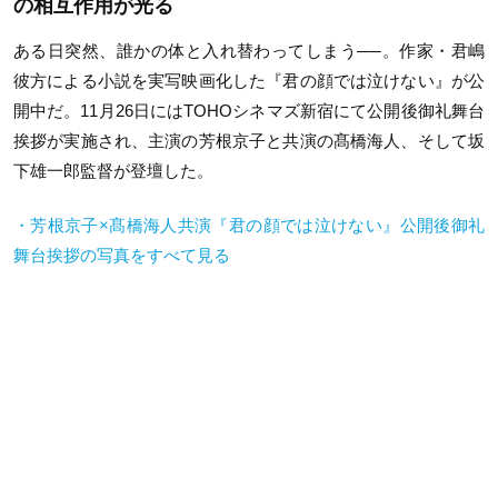
の相互作用が光る
ある日突然、誰かの体と入れ替わってしまう──。作家・君嶋
彼方による小説を実写映画化した『君の顔では泣けない』が公
開中だ。11月26日にはTOHOシネマズ新宿にて公開後御礼舞台
挨拶が実施され、主演の芳根京子と共演の髙橋海人、そして坂
下雄一郎監督が登壇した。
・芳根京子×髙橋海人共演『君の顔では泣けない』公開後御礼
舞台挨拶の写真をすべて見る