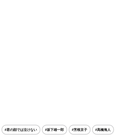
#君の顔では泣けない
#坂下雄一郎
#芳根京子
#髙橋海人