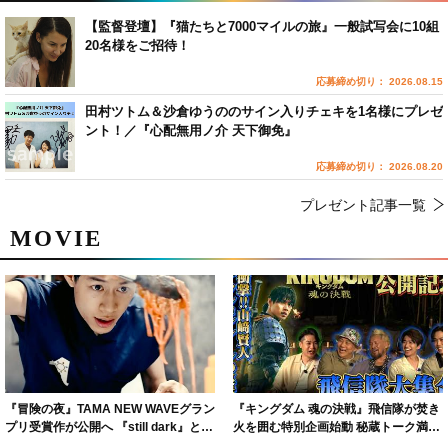
【監督登壇】『猫たちと7000マイルの旅』一般試写会に10組
20名様をご招待！
応募締め切り： 2026.08.15
田村ツトム＆沙倉ゆうののサイン入りチェキを1名様にプレゼ
ント！／『心配無用ノ介 天下御免』
応募締め切り： 2026.08.20
プレゼント記事一覧
MOVIE
『冒険の夜』TAMA NEW WAVEグラン
『キングダム 魂の決戦』飛信隊が焚き
プリ受賞作が公開へ 『still dark』と同
火を囲む特別企画始動 秘蔵トーク満載
時上映決定
の“キングダムキャンプ”開催