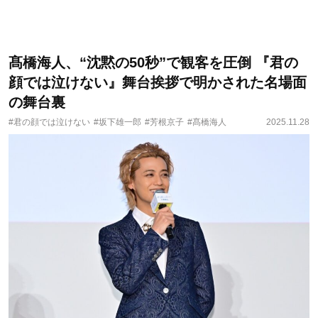
髙橋海人、“沈黙の50秒”で観客を圧倒 『君の
顔では泣けない』舞台挨拶で明かされた名場面
の舞台裏
#君の顔では泣けない
#坂下雄一郎
#芳根京子
#髙橋海人
2025.11.28