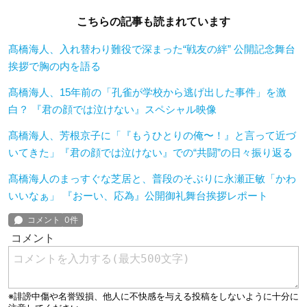
こちらの記事も読まれています
髙橋海人、入れ替わり難役で深まった“戦友の絆” 公開記念舞台
挨拶で胸の内を語る
髙橋海人、15年前の「孔雀が学校から逃げ出した事件」を激
白？ 『君の顔では泣けない』スペシャル映像
髙橋海人、芳根京子に「『もうひとりの俺〜！』と言って近づ
いてきた」『君の顔では泣けない』での“共闘”の日々振り返る
髙橋海人のまっすぐな芝居と、普段のそぶりに永瀬正敏「かわ
いいなぁ」 『おーい、応為』公開御礼舞台挨拶レポート