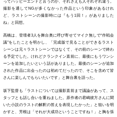
ってハッピーエンドと言うのか、それさえも人それぞれ違う。
撮影を通してNGが多くなかった作品という印象があるけれ
ど、ラストシーンの撮影時には『もう1回！』がありました
ね」と回想。
髙橋は、登壇者3人を舞台奥に呼び寄せてマイク無しで“作戦会
議”をしたことを明かし、「完成版で見ることができるラスト
シーンは元々ラストシーンではなくて、その前のシーンで終わ
る予定でした。けれどクランクイン直前に、最後にもうワンシ
ーンを追加したいという話がありました。最後のシーンが追加
された作品に出会ったのは初めてだったので、そこを含めて皆
さんに楽しんでもらいたいです」と舞台裏を語った。
坂下監督も「ラストについては撮影直前まで議論があって、ス
タッフとも話し合いを重ねました。原作者の君嶋彼方さんに聞
いた小説のラストの解釈の答えを表現したかった」と狙いを明
かすと、芳根は「それが大成功ということですね！」と胸を張