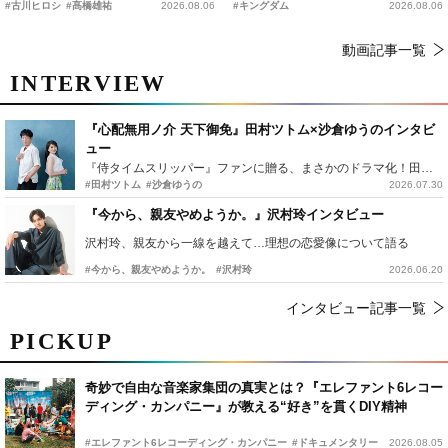
#古川ヒロシ
#髙橋雄祐
2026.08.06
#キングダム
2026.08.06
動画記事一覧
INTERVIEW
『心配無用ノ介 天下御免』田村ツトム×沙倉ゆうのインタビ
ュー
『侍タイムスリッパー』ファンに贈る、まさかのドラマ化！田村ツトム×沙倉ゆうのが語る『心配無用ノ介』撮影秘話
#田村ツトム
#沙倉ゆうの
2026.07.30
『今から、親友やめようか。』沢村玲インタビュー
沢村玲、親友から一線を越えて…理想の恋愛像について語る
#今から、親友やめようか。
#沢村玲
2026.06.20
インタビュー記事一覧
PICKUP
奇妙で自由な音楽家集団の真実とは？『エレファント6レコー
ディング・カンパニー』が教える“好き”を貫くDIY精神
#エレファント6レコーディング・カンパニー
#ドキュメンタリー
2026.08.05