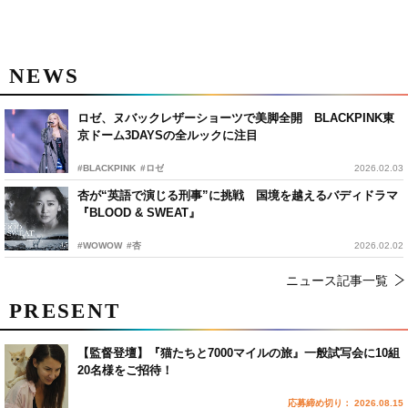
NEWS
ロゼ、ヌバックレザーショーツで美脚全開 BLACKPINK東
京ドーム3DAYSの全ルックに注目
#BLACKPINK
#ロゼ
2026.02.03
杏が“英語で演じる刑事”に挑戦 国境を越えるバディドラマ
『BLOOD & SWEAT』
#WOWOW
#杏
2026.02.02
ニュース記事一覧
PRESENT
【監督登壇】『猫たちと7000マイルの旅』一般試写会に10組
20名様をご招待！
応募締め切り： 2026.08.15