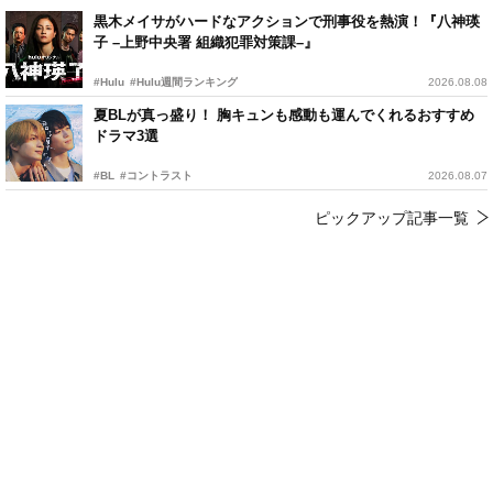
黒木メイサがハードなアクションで刑事役を熱演！『八神瑛
子 –上野中央署 組織犯罪対策課–』
#Hulu
#Hulu週間ランキング
2026.08.08
夏BLが真っ盛り！ 胸キュンも感動も運んでくれるおすすめ
ドラマ3選
#BL
#コントラスト
2026.08.07
ピックアップ記事一覧