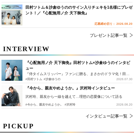
田村ツトム＆沙倉ゆうののサイン入りチェキを1名様にプレゼ
ント！／『心配無用ノ介 天下御免』
応募締め切り： 2026.08.20
プレゼント記事一覧
INTERVIEW
『心配無用ノ介 天下御免』田村ツトム×沙倉ゆうのインタビ
ュー
『侍タイムスリッパー』ファンに贈る、まさかのドラマ化！田村ツトム×沙倉ゆうのが語る『心配無用ノ介』撮影秘話
#田村ツトム
#沙倉ゆうの
2026.07.30
『今から、親友やめようか。』沢村玲インタビュー
沢村玲、親友から一線を越えて…理想の恋愛像について語る
#今から、親友やめようか。
#沢村玲
2026.06.20
インタビュー記事一覧
PICKUP