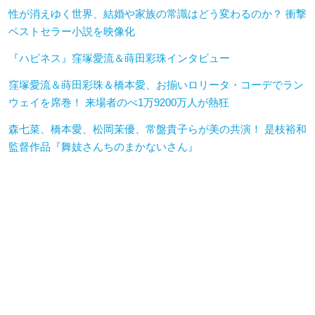
性が消えゆく世界、結婚や家族の常識はどう変わるのか？ 衝撃
ベストセラー小説を映像化
『ハピネス』窪塚愛流＆蒔田彩珠インタビュー
窪塚愛流＆蒔田彩珠＆橋本愛、お揃いロリータ・コーデでラン
ウェイを席巻！ 来場者のべ1万9200万人が熱狂
森七菜、橋本愛、松岡茉優、常盤貴子らが美の共演！ 是枝裕和
監督作品『舞妓さんちのまかないさん』