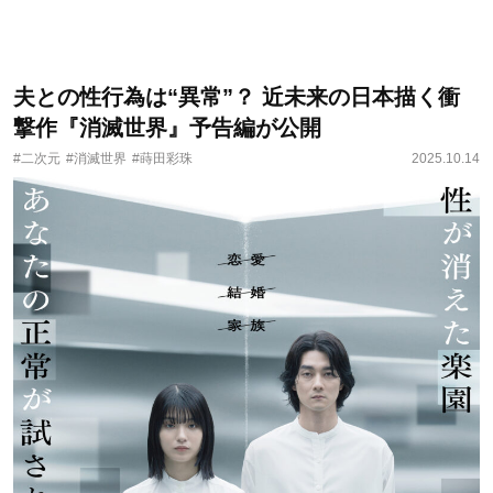
夫との性行為は“異常”？ 近未来の日本描く衝
撃作『消滅世界』予告編が公開
#二次元
#消滅世界
#蒔田彩珠
2025.10.14