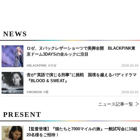
NEWS
ロゼ、ヌバックレザーショーツで美脚全開 BLACKPINK東
京ドーム3DAYSの全ルックに注目
#BLACKPINK
#ロゼ
2026.02.03
杏が“英語で演じる刑事”に挑戦 国境を越えるバディドラマ
『BLOOD & SWEAT』
#WOWOW
#杏
2026.02.02
ニュース記事一覧
PRESENT
【監督登壇】『猫たちと7000マイルの旅』一般試写会に10組
20名様をご招待！