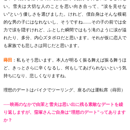
い。雪夫は大切な人のことを思い向き合って、“涙を見せな
い”という優しさを選びました。けれど、僕自身はそんな模範
的な男の子にはなれないし、そうですね……その子の前では全
力で涙を隠すけれど、ふとした瞬間ではもう滝のように涙が溢
れたり、多分、内心ズタボロだと思います。それが仮に恋人で
も家族でも悲しさは同じだと思います。
蒔田
：私もそう思います。本人が明るく振る舞えば振る舞うほ
ど、きっとさらに辛くなるし、何もしてあげられないという気
持ちになり、悲しくなりますね。
理想のデートはバイクでツーリング、座るのは運転席（蒔田）
──映画のなかで由茉と雪夫は思い出に残る素敵なデートを繰
り返しますが、窪塚さんご自身は“理想のデート”ってあります
か？