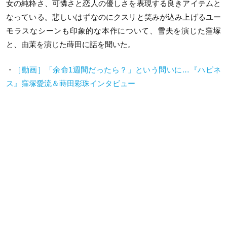
女の純粋さ、可憐さと恋人の優しさを表現する良きアイテムと
なっている。悲しいはずなのにクスリと笑みが込み上げるユー
モラスなシーンも印象的な本作について、雪夫を演じた窪塚
と、由茉を演じた蒔田に話を聞いた。
・
［動画］「余命1週間だったら？」という問いに…『ハピネ
ス』窪塚愛流＆蒔田彩珠インタビュー