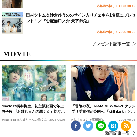
応募締め切り： 2026.08.15
田村ツトム＆沙倉ゆうののサイン入りチェキを1名様にプレゼ
ント！／『心配無用ノ介 天下御免』
応募締め切り： 2026.08.20
プレゼント記事一覧
MOVIE
timelesz橋本将生、初主演映画で年上
『冒険の夜』TAMA NEW WAVEグラン
男子役 『お姉ちゃんの翠くん』切ない
プリ受賞作が公開へ 『still dark』と同
恋の幕開けを予感
時上映決定
#timelesz
#お姉ちゃんの翠くん
2026.08.08
#古川ヒロシ
#髙橋雄祐
2026.08.06
動画記事一覧