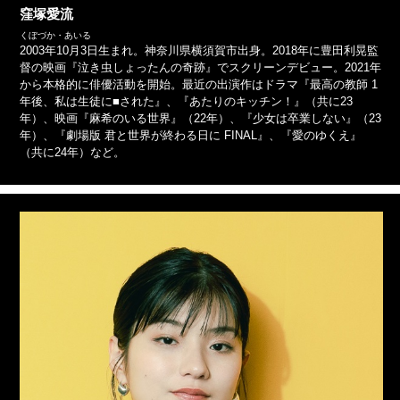
窪塚愛流
くぼづか・あいる
2003年10月3日生まれ。神奈川県横須賀市出身。2018年に豊田利晃監
督の映画『泣き虫しょったんの奇跡』でスクリーンデビュー。2021年
から本格的に俳優活動を開始。最近の出演作はドラマ『最高の教師 1
年後、私は生徒に■された』、『あたりのキッチン！』（共に23
年）、映画『麻希のいる世界』（22年）、『少女は卒業しない』（23
年）、『劇場版 君と世界が終わる日に FINAL』、『愛のゆくえ』
（共に24年）など。