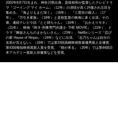
2002年8月7日生まれ、神奈川県出身。是枝裕和が監督したテレビドラ
マ『ゴーイング マイ ホーム』（12年）の演技が高く評価され注目を
集める。『海よりもまだ深く』（16年）、『三度目の殺人』（17
年）、『万引き家族』（18年）と是枝監督の映画に多く出演。その
後、連続テレビ小説『とと姉ちゃん』（16年）、『おかえりモネ』
（21年）、映画『99.9 -刑事専門弁護士- THE MOVIE』（21年）、ド
ラマ『舞妓さんちのまかないさん』（23年）、Netflixシリーズ『忍び
の家 House of Ninjas』（24年）などに出演。『志乃ちゃんは自分の
名前が言えない』（18年）では第33回高崎映画祭最優秀新人女優賞、
第43回報知映画賞新人賞を受賞。『朝が来る』（20年）では第44回日
本アカデミー賞新人俳優賞などを受賞。