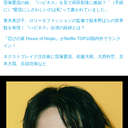
窪塚愛流の妹、『ハピネス』を見て蒔田彩珠に嫉妬？「（手紙
に）“愛流にふさわしいのは私”って書かれていました」
青木美沙子、ロリータファッションの監修で嶽本野ばらの世界
観を表現！『ハピネス』出演の経緯とは？
『忍びの家 House of Ninjas』がNetflix TOP10国内外でランク
イン！
ネクストブレイク注目株に窪塚愛流、佐藤大樹、大西利空、京
本大我、兵頭功海など