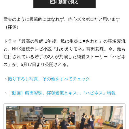
動画で見る
雪夫のように模範的にはなれず、内心ズタボロだと思います
（窪塚）
ドラマ『最高の教師 1年後、私は生徒に■された』の窪塚愛流
と、NHK連続テレビ小説『おかえりモネ』蒔田彩珠。今、最も
注目されている若手の2人が共演した純愛ストーリー『ハピネ
ス』が、5月17日より公開される。
・
撮り下ろし写真、その他をすべてチェック
・
［動画］蒔田彩珠、窪塚愛流とキス…『ハピネス』特報