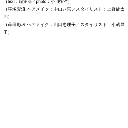
（text：編集部／photo：小川拓洋）
（窪塚愛流 ヘアメイク：中山八恵／スタイリスト：上野健太
郎）
（蒔田彩珠 ヘアメイク：山口恵理子／スタイリスト：小蔵昌
子）