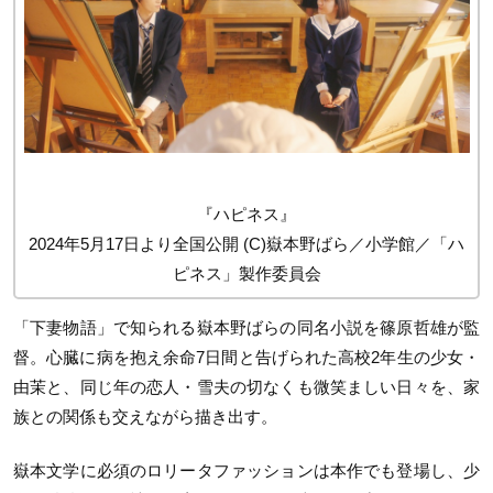
『ハピネス』
2024年5月17日より全国公開 (C)嶽本野ばら／小学館／「ハ
ピネス」製作委員会
「下妻物語」で知られる嶽本野ばらの同名小説を篠原哲雄が監
督。心臓に病を抱え余命7日間と告げられた高校2年生の少女・
由茉と、同じ年の恋人・雪夫の切なくも微笑ましい日々を、家
族との関係も交えながら描き出す。
嶽本文学に必須のロリータファッションは本作でも登場し、少