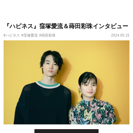
『ハピネス』窪塚愛流＆蒔田彩珠インタビュー
#ハピネス
#窪塚愛流
#蒔田彩珠
2024.05.15