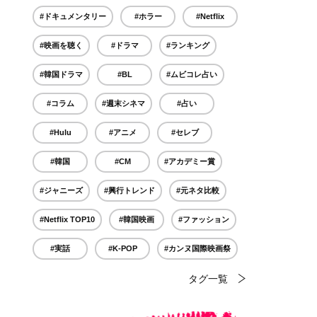
#ドキュメンタリー
#ホラー
#Netflix
#映画を聴く
#ドラマ
#ランキング
#韓国ドラマ
#BL
#ムビコレ占い
#コラム
#週末シネマ
#占い
#Hulu
#アニメ
#セレブ
#韓国
#CM
#アカデミー賞
#ジャニーズ
#興行トレンド
#元ネタ比較
#Netflix TOP10
#韓国映画
#ファッション
#実話
#K-POP
#カンヌ国際映画祭
タグ一覧