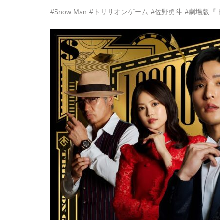
#Snow Man
#トリリオンゲーム
#佐野勇斗
#劇場版『