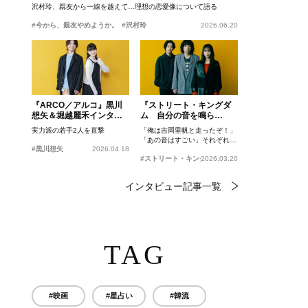
沢村玲、親友から一線を越えて…理想の恋愛像について語る
#今から、親友やめようか。
#沢村玲
2026.06.20
『ARCO／アルコ』黒川
『ストリート・キングダ
想矢＆堀越麗禾インタビ
ム 自分の音を鳴ら
ュー
せ。』峯田和伸、若葉竜
実力派の若手2人を直撃
「俺は吉岡里帆と走ったぞ！」
也、吉岡里帆インタビュ
「あの音はすごい」それぞれの
ー
#黒川想矢
2026.04.18
忘れがたいシーンとは？
#ストリート・キングダム 自分の音を鳴らせ。
2026.03.20
インタビュー記事一覧
TAG
#映画
#星占い
#韓流