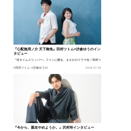
『心配無用ノ介 天下御免』田村ツトム×沙倉ゆうのイン
タビュー
『侍タイムスリッパー』ファンに贈る、まさかのドラマ化！田村ツトム×沙倉ゆうのが語
#田村ツトム
#沙倉ゆうの
2026.07.30
『今から、親友やめようか。』沢村玲インタビュー