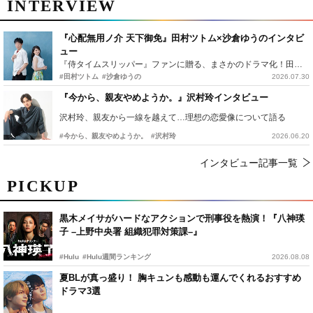
INTERVIEW
『心配無用ノ介 天下御免』田村ツトム×沙倉ゆうのインタビ
ュー
『侍タイムスリッパー』ファンに贈る、まさかのドラマ化！田村ツトム×沙倉ゆうのが語る『心配無用ノ介』撮影秘話
#田村ツトム
#沙倉ゆうの
2026.07.30
『今から、親友やめようか。』沢村玲インタビュー
沢村玲、親友から一線を越えて…理想の恋愛像について語る
#今から、親友やめようか。
#沢村玲
2026.06.20
インタビュー記事一覧
PICKUP
黒木メイサがハードなアクションで刑事役を熱演！『八神瑛
子 –上野中央署 組織犯罪対策課–』
#Hulu
#Hulu週間ランキング
2026.08.08
夏BLが真っ盛り！ 胸キュンも感動も運んでくれるおすすめ
ドラマ3選