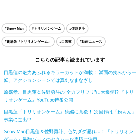
#Snow Man
#トリリオンゲーム
#佐野勇斗
#劇場版『トリリオンゲーム』
#目黒蓮
#動画ニュース
こちらの記事も読まれています
目黒蓮の魅力あふれるキラーカットが満載！ 満面の笑みから一
転、アクションシーンでは真剣なまなざし
原嘉孝、目黒蓮＆佐野勇斗の“全力フリフリ”に大爆笑!? 『トリ
リオンゲーム』YouTube特番公開
目黒蓮『トリリオンゲーム』続編に意欲！ 次回作は「粉もん」
事業に進出!?
Snow Man目黒蓮＆佐野勇斗、色気ダダ漏れ…！『トリリオン
ゲーム』最強バディのセクシーな表情に注目