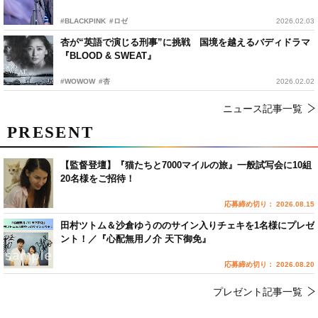
#BLACKPINK
#ロゼ
2026.02.03
杏が“英語で演じる刑事”に挑戦 国境を越えるバディドラマ
『BLOOD & SWEAT』
#WOWOW
#杏
2026.02.02
ニュース記事一覧
PRESENT
【監督登壇】『猫たちと7000マイルの旅』一般試写会に10組
20名様をご招待！
応募締め切り： 2026.08.15
田村ツトム＆沙倉ゆうののサイン入りチェキを1名様にプレゼ
ント！／『心配無用ノ介 天下御免』
応募締め切り： 2026.08.20
プレゼント記事一覧