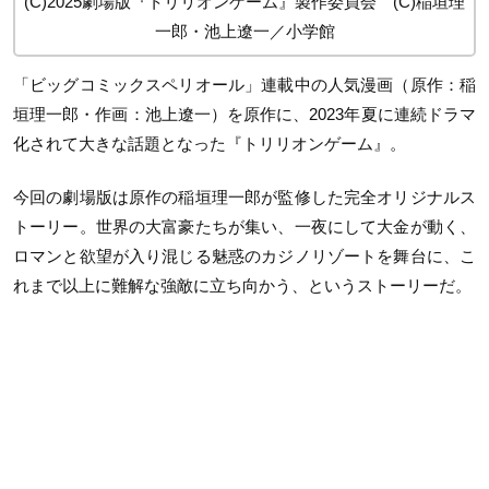
(C)2025劇場版『トリリオンゲーム』製作委員会 (C)稲垣理
一郎・池上遼一／小学館
「ビッグコミックスペリオール」連載中の人気漫画（原作：稲
垣理一郎・作画：池上遼一）を原作に、2023年夏に連続ドラマ
化されて大きな話題となった『トリリオンゲーム』。
今回の劇場版は原作の稲垣理一郎が監修した完全オリジナルス
トーリー。世界の大富豪たちが集い、一夜にして大金が動く、
ロマンと欲望が入り混じる魅惑のカジノリゾートを舞台に、こ
れまで以上に難解な強敵に立ち向かう、というストーリーだ。