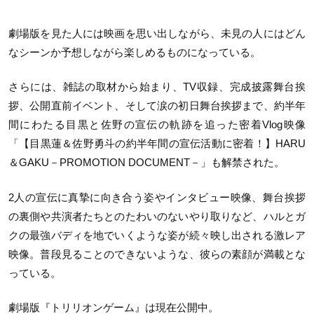
劇場版を見た人には映画を思い出しながら、未見の人にはどん
なシーンか予想しながら楽しめるものになっている。
さらには、雑誌の取材から始まり、TV収録、完成披露舞台挨
拶、公開直前イベント、そして涙の初日舞台挨拶まで、約半年
間にわたる目黒と佐野の宣伝の軌跡を追った密着Vlog映像
「【目黒蓮＆佐野勇斗の約半年間の宣伝活動に密着！】HARU
＆GAKU－PROMOTION DOCUMENT－」も解禁された。
2人の宣伝に真摯に向き合う姿やインタビュー映像、舞台挨拶
の裏側や共演者たちとのたわいのないやり取りなど、ハルとガ
クの最強バディを地でいくような姿が続々映し出される激レア
映像。普段見ることのできないような、彼らの素顔が満載とな
っている。
劇場版『トリリオンゲーム』は現在公開中。