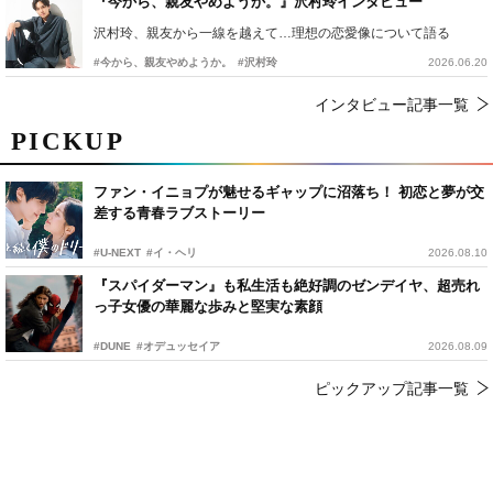
『今から、親友やめようか。』沢村玲インタビュー
沢村玲、親友から一線を越えて…理想の恋愛像について語る
#今から、親友やめようか。
#沢村玲
2026.06.20
インタビュー記事一覧
PICKUP
ファン・イニョプが魅せるギャップに沼落ち！ 初恋と夢が交
差する青春ラブストーリー
#U-NEXT
#イ・ヘリ
2026.08.10
『スパイダーマン』も私生活も絶好調のゼンデイヤ、超売れ
っ子女優の華麗な歩みと堅実な素顔
#DUNE
#オデュッセイア
2026.08.09
ピックアップ記事一覧