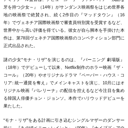
牙を持つ少女～』（14年）がサンダンス映画祭をはじめ世界各
地の映画祭で絶賛され、続く2作目の『マッドタウン』（16
年）でヴェネチア国際映画祭で審査員特別賞を受賞するなど、
世界中から高い評価を得ている。彼女が自ら脚本を手掛けた本
作は、第78回ヴェネチア国際映画祭のコンペティション部門に
正式出品された。
謎の少女“モナ・リザ”を演じるのは、『バーニング 劇場版』
（18年）でデビューして以来、Netflix制作のホラー映画『ザ・
コール』（20年）やオリジナルドラマ『ペーパー・ハウス・コ
リア: 統一通貨を奪え』でメインキャストを演じ、10月にはオ
リジナル映画『バレリーナ』の配信を控えるなど今注目を集め
る韓国人俳優チョン・ジョンソ。本作でハリウッドデビューを
果たした。
“モナ・リザ”をある計画に引き込むシングルマザーのダンサー
役に、『あの頃ペニー・レインと』（00年）『ナイブズ・アウ