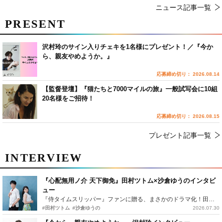
ニュース記事一覧
PRESENT
沢村玲のサイン入りチェキを1名様にプレゼント！／『今か
ら、親友やめようか。』
応募締め切り： 2026.08.14
【監督登壇】『猫たちと7000マイルの旅』一般試写会に10組
20名様をご招待！
応募締め切り： 2026.08.15
プレゼント記事一覧
INTERVIEW
『心配無用ノ介 天下御免』田村ツトム×沙倉ゆうのインタビ
ュー
『侍タイムスリッパー』ファンに贈る、まさかのドラマ化！田村ツトム×沙倉ゆうのが語る『心配無用ノ介』撮影秘話
#田村ツトム
#沙倉ゆうの
2026.07.30