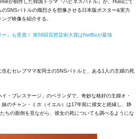
Genieが制作した韓国ドラマ『ハピネスバトル』が、Huluにて
のSNSバトルの熾烈さを想像させる日本版ポスター&実力
キング映像を紹介する。
も受賞！ 第59回百想芸術大賞はNetflixが最強
住むセレブママ友同士のSNSバトルと、ある1人の主婦の死
ハイ・プレステージ」のベランダで、奇妙な格好の主婦オ・
妹のチャン・ミホ（イエル）は17年前に彼女と絶縁し、静
娘たちの面倒を見ながら、彼女の死についても調べるようにな