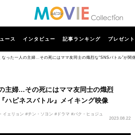
ュース
インタビュー
記事ランキング
プレゼント
くなった一人の主婦…その死にはママ友同士の熾烈な“SNSバトル”が
の主婦…その死にはママ友同士の熾烈
？『ハピネスバトル』メイキング映像
・イェリョン
#チン・ソヨン
#ドラマ
#パク・ヒョジュ
2023.08.22