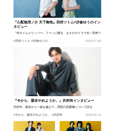
『心配無用ノ介 天下御免』田村ツトム×沙倉ゆうのイン
タビュー
『侍タイムスリッパー』ファンに贈る、まさかのドラマ化！田村ツトム×沙倉ゆうのが語
#田村ツトム
#沙倉ゆうの
2026.07.30
『今から、親友やめようか。』沢村玲インタビュー
沢村玲、親友から一線を越えて…理想の恋愛像について語る
#今から、親友やめようか。
#沢村玲
2026.06.20