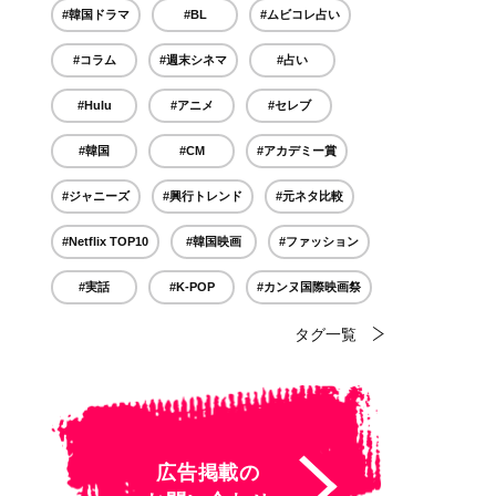
#韓国ドラマ
#BL
#ムビコレ占い
#コラム
#週末シネマ
#占い
#Hulu
#アニメ
#セレブ
#韓国
#CM
#アカデミー賞
#ジャニーズ
#興行トレンド
#元ネタ比較
#Netflix TOP10
#韓国映画
#ファッション
#実話
#K-POP
#カンヌ国際映画祭
タグ一覧
広告掲載の