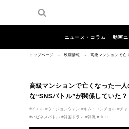
ニュース・コラム
動画ニ
トップページ
映画情報
高級マンションで亡
＞
＞
高級マンションで亡くなった一人
な“SNSバトル”が関係していた
#イエル
#ウ・ジョンウォン
#キム・ユンチョル
#チャ
#ハピネスバトル
#韓国ドラマ
#韓流
#Hulu