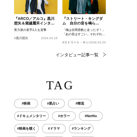
『ARCO／アルコ』黒川
『ストリート・キングダ
想矢＆堀越麗禾インタビ
ム 自分の音を鳴ら
ュー
せ。』峯田和伸、若葉竜
実力派の若手2人を直撃
「俺は吉岡里帆と走ったぞ！」
也、吉岡里帆インタビュ
「あの音はすごい」それぞれの
ー
#黒川想矢
2026.04.18
忘れがたいシーンとは？
#ストリート・キングダム 自分の音を鳴らせ。
2026.03.20
インタビュー記事一覧
TAG
#映画
#星占い
#韓流
#ドキュメンタリー
#ホラー
#Netflix
#映画を聴く
#ドラマ
#ランキング