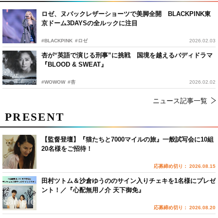
ロゼ、ヌバックレザーショーツで美脚全開 BLACKPINK東
京ドーム3DAYSの全ルックに注目
#BLACKPINK
#ロゼ
2026.02.03
杏が“英語で演じる刑事”に挑戦 国境を越えるバディドラマ
『BLOOD & SWEAT』
#WOWOW
#杏
2026.02.02
ニュース記事一覧
PRESENT
【監督登壇】『猫たちと7000マイルの旅』一般試写会に10組
20名様をご招待！
応募締め切り： 2026.08.15
田村ツトム＆沙倉ゆうののサイン入りチェキを1名様にプレゼ
ント！／『心配無用ノ介 天下御免』
応募締め切り： 2026.08.20