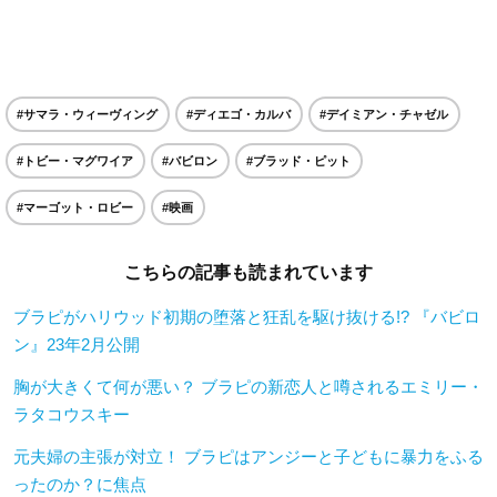
#サマラ・ウィーヴィング
#ディエゴ・カルバ
#デイミアン・チャゼル
#トビー・マグワイア
#バビロン
#ブラッド・ピット
#マーゴット・ロビー
#映画
こちらの記事も読まれています
ブラピがハリウッド初期の堕落と狂乱を駆け抜ける!? 『バビロ
ン』23年2月公開
胸が大きくて何が悪い？ ブラピの新恋人と噂されるエミリー・
ラタコウスキー
元夫婦の主張が対立！ ブラピはアンジーと子どもに暴力をふる
ったのか？に焦点