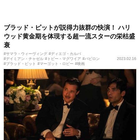
ブラッド・ピットが説得力抜群の快演！ ハリ
ウッド黄金期を体現する超一流スターの栄枯盛
衰
#サマラ・ウィーヴィング
#ディエゴ・カルバ
#デイミアン・チャゼル
#トビー・マグワイア
#バビロン
2023.02.16
#ブラッド・ピット
#マーゴット・ロビー
#映画