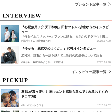
プレゼント記事一覧
INTERVIEW
『心配無用ノ介 天下御免』田村ツトム×沙倉ゆうのインタビ
ュー
『侍タイムスリッパー』ファンに贈る、まさかのドラマ化！田村ツトム×沙倉ゆうのが語る『心配無用ノ介』撮影秘話
#田村ツトム
#沙倉ゆうの
2026.07.30
『今から、親友やめようか。』沢村玲インタビュー
沢村玲、親友から一線を越えて…理想の恋愛像について語る
#今から、親友やめようか。
#沢村玲
2026.06.20
インタビュー記事一覧
PICKUP
夏BLが真っ盛り！ 胸キュンも感動も運んでくれるおすすめ
ドラマ3選
#BL
#コントラスト
2026.08.07