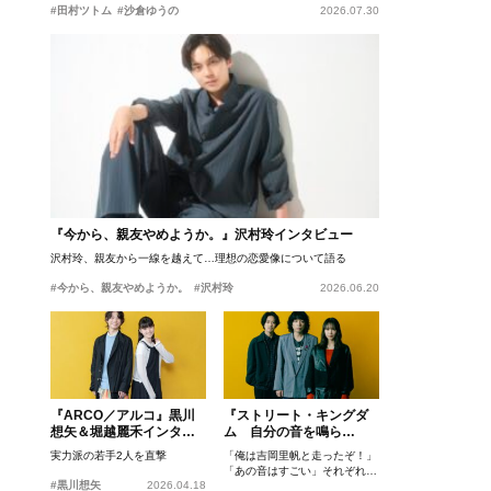
#田村ツトム
#沙倉ゆうの
2026.07.30
『今から、親友やめようか。』沢村玲インタビュー
沢村玲、親友から一線を越えて…理想の恋愛像について語る
#今から、親友やめようか。
#沢村玲
2026.06.20
『ARCO／アルコ』黒川
『ストリート・キングダ
想矢＆堀越麗禾インタビ
ム 自分の音を鳴ら
ュー
せ。』峯田和伸、若葉竜
実力派の若手2人を直撃
「俺は吉岡里帆と走ったぞ！」
也、吉岡里帆インタビュ
「あの音はすごい」それぞれの
ー
#黒川想矢
2026.04.18
忘れがたいシーンとは？