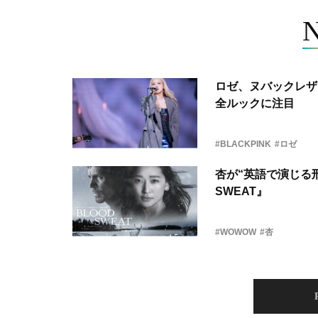
ロゼ、ヌバックレザー
全ルックに注目
#BLACKPINK
#ロゼ
杏が“英語で演じる刑
SWEAT』
#WOWOW
#杏