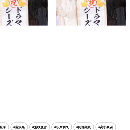
匠海
#吉沢亮
#荒牧慶彦
#萩原利久
#阿部顕嵐
#高杉真宙