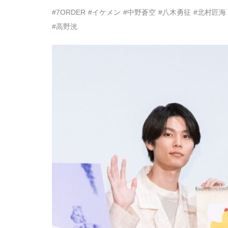
#7ORDER
#イケメン
#中野蒼空
#八木勇征
#北村匠海
#高野洸