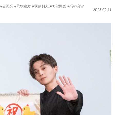
#吉沢亮
#荒牧慶彦
#萩原利久
#阿部顕嵐
#高杉真宙
2023.02.11