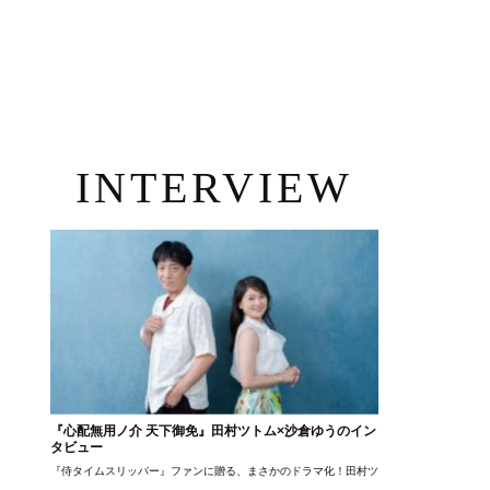
INTERVIEW
『心配無用ノ介 天下御免』田村ツトム×沙倉ゆうのイン
タビュー
『侍タイムスリッパー』ファンに贈る、まさかのドラマ化！田村ツトム×沙倉ゆうのが語