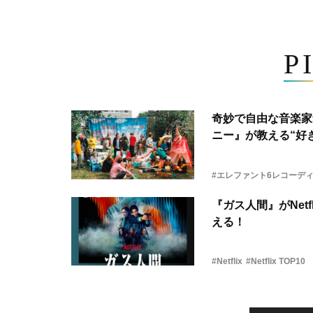
P
奇妙で自由な音楽家
ニー』が教える“好き
#エレファント6レコーデ
『ガス人間』がNetf
える！
#Netflix
#Netflix TOP10