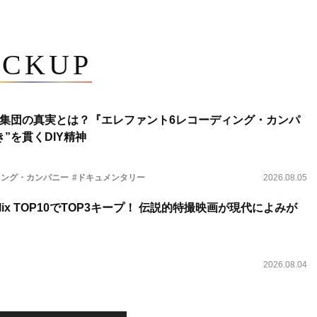
ICKUP
集団の真実とは？『エレファント6レコーディング・カンパ
”を貫くDIY精神
ィング・カンパニー
#ドキュメンタリー
2026.08.05
lix TOP10でTOP3キープ！ 伝説的特撮映画が現代によみが
2026.08.04