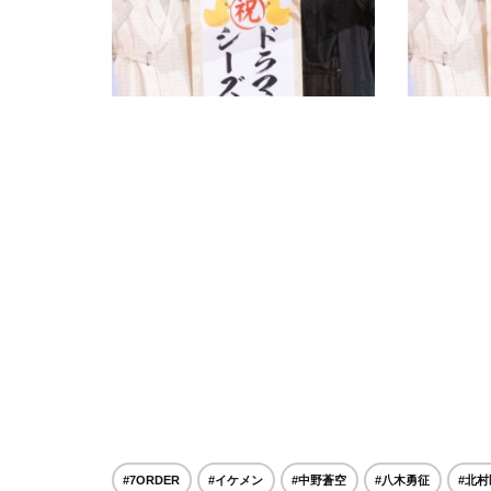
#7ORDER
#イケメン
#中野蒼空
#八木勇征
#北村